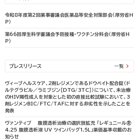
令和8年度第2回薬事審議会医薬品等安全対策部会（厚労省H
P）
第66回厚生科学審議会予防接種・ワクチン分科会（厚労省H
P）
プレスリリース
一覧
ヴィーブヘルスケア、2剤レジメンであるドウベイト配合錠（ド
ルテグラビル／ラミブジン［DTG/3TC］）について、未治療
のHIV陽性成人を対象とした初の直接比較試験において、3
剤レジメンBIC/FTC/TAFに対する非劣性を示したことを
発表
ヴァンティブ 腹膜透析治療の選択肢拡充 「レギュニール®
4.25 腹膜透析液 UV ツインバッグ1.5L」薬価基準収載のお
知らせ