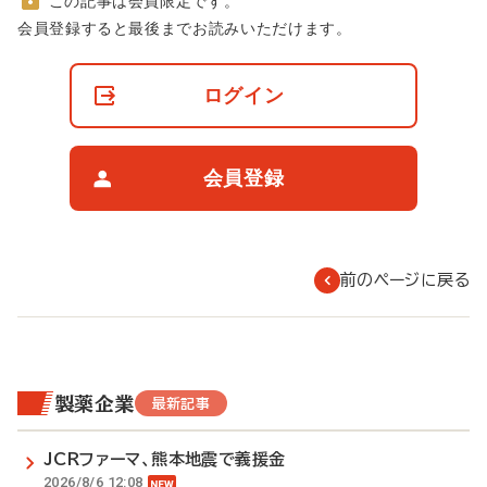
この記事は会員限定です。
非
会員登録すると最後までお読みいただけます。
会
員
の
ログイン
閲
覧
制
限
会員登録
に
つ
い
て
前のページに戻る
製薬企業
最新記事
JCRファーマ、熊本地震で義援金
2026/8/6 12:08