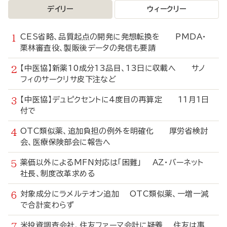
デイリー
ウィークリー
CES省略、品質起点の開発に発想転換を PMDA・
栗林審査役、製販後データの発信も要請
【中医協】新薬10成分13品目、13日に収載へ サノ
フィのサークリサ皮下注など
【中医協】デュピクセントに4度目の再算定 11月1日
付で
OTC類似薬、追加負担の例外を明確化 厚労省検討
会、医療保険部会に報告へ
薬価以外によるMFN対応は「困難」 AZ・バーネット
社長、制度改革求める
対象成分にラメルテオン追加 OTC類似薬、一増一減
で合計変わらず
米投資調査会社、住友ファーマ会計に疑義 住友は事