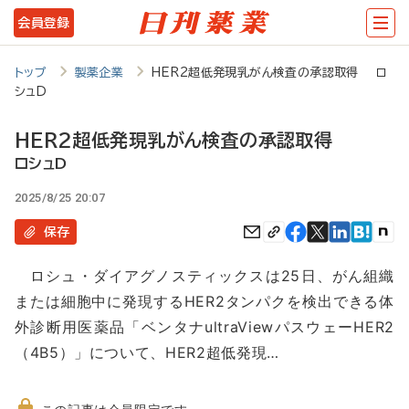
メ
会員登録
イ
ン
トップ
製薬企業
HER2超低発現乳がん検査の承認取得 ロ
シュD
コ
ン
HER2超低発現乳がん検査の承認取得
テ
ロシュD
ン
2025/8/25 20:07
ツ
保存
に
ロシュ・ダイアグノスティックスは25日、がん組織
移
または細胞中に発現するHER2タンパクを検出できる体
動
外診断用医薬品「ベンタナultraViewパスウェーHER2
（4B5）」について、HER2超低発現…