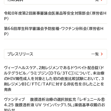
令和8年度第2回薬事審議会医薬品等安全対策部会（厚労省H
P）
第66回厚生科学審議会予防接種・ワクチン分科会（厚労省H
P）
プレスリリース
一覧
ヴィーブヘルスケア、2剤レジメンであるドウベイト配合錠（ド
ルテグラビル／ラミブジン［DTG/3TC］）について、未治療
のHIV陽性成人を対象とした初の直接比較試験において、3
剤レジメンBIC/FTC/TAFに対する非劣性を示したことを
発表
ヴァンティブ 腹膜透析治療の選択肢拡充 「レギュニール®
4.25 腹膜透析液 UV ツインバッグ1.5L」薬価基準収載のお
知らせ