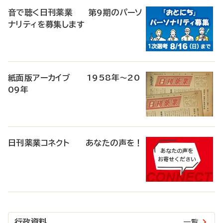
音で聴く日刊薬業 第9期のパーソ
ナリティを募集します
紙面版アーカイブ 1958年～20
09年
日刊薬業コネクト あなたの声を！
行政資料
一覧