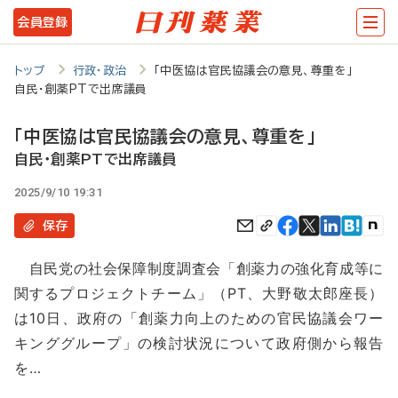
メ
会員登録
イ
ン
トップ
行政・政治
「中医協は官民協議会の意見、尊重を」
自民・創薬PTで出席議員
コ
ン
「中医協は官民協議会の意見、尊重を」
テ
自民・創薬PTで出席議員
ン
2025/9/10 19:31
ツ
保存
に
自民党の社会保障制度調査会「創薬力の強化育成等に
移
関するプロジェクトチーム」（PT、大野敬太郎座長）
動
は10日、政府の「創薬力向上のための官民協議会ワー
キンググループ」の検討状況について政府側から報告
を…