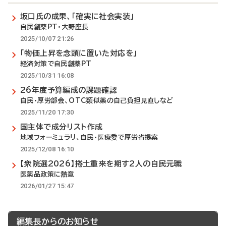
坂口氏の成果、「確実に社会実装」
自民創薬PT・大野座長
2025/10/07 21:26
「物価上昇を念頭に置いた対応を」
経済対策で自民創薬PT
2025/10/31 16:08
26年度予算編成の課題確認
自民・厚労部会、OTC類似薬の自己負担見直しなど
2025/11/20 17:30
国主体で成分リスト作成
地域フォーミュラリ、自民・医療委で厚労省提案
2025/12/08 16:10
【衆院選2026】捲土重来を期す2人の自民元職
医薬品政策に熱意
2026/01/27 15:47
編集長からのお知らせ