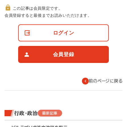
この記事は会員限定です。
非
会員登録すると最後までお読みいただけます。
会
員
の
ログイン
閲
覧
制
限
会員登録
に
つ
い
て
前のページに戻る
行政・政治
最新記事