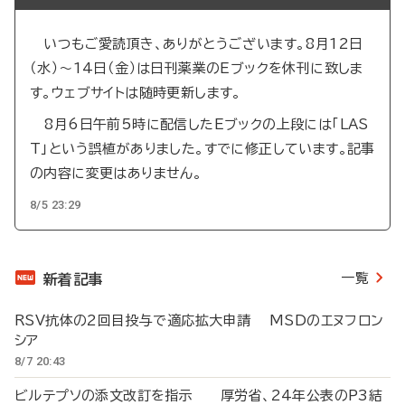
いつもご愛読頂き、ありがとうございます。8月12日
（水）～14日（金）は日刊薬業のEブックを休刊に致しま
す。ウェブサイトは随時更新します。
8月6日午前5時に配信したEブックの上段には「LAS
T」という誤植がありました。すでに修正しています。記事
の内容に変更はありません。
8/5 23:29
一覧
新着記事
RSV抗体の2回目投与で適応拡大申請 MSDのエヌフロン
シア
8/7 20:43
ビルテプソの添文改訂を指示 厚労省、24年公表のP3結