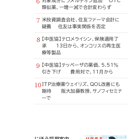
対象成分にラメルテオン追加 OTC
類似薬、一増一減で合計変わらず
米投資調査会社、住友ファーマ会計に
疑義 住友は事実関係を否定
【中医協】テロメライシン、保険適用了
承 13日から、オンコリスの再生医
療等製品
【中医協】テッペーザの薬価、5.51％
引き下げ 費用対で、11月から
ITP治療薬ウェイリズ、QOL改善にも
期待 阪大加藤教授、サノフィセミナ
ーで
寄
稿