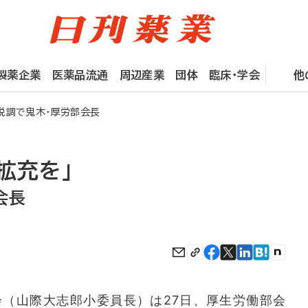
製薬企業
医薬品流通
周辺産業
団体
臨床・学会
他
税調で鬼木・厚労部会長
拡充を」
会長
（山際大志郎小委員長）は27日、厚生労働部会