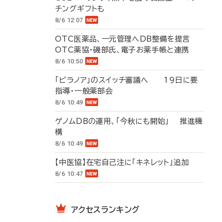
チングギフトも
8/6 12:07
OTC医薬品、一元管理へDB整備を提言
OTC薬協・磯部氏、電子お薬手帳と連携
8/6 10:50
「ビラノア」のスイッチ審議へ 19日に要
指導・一般薬部会
8/6 10:49
ゲノムDBの運用、「今秋にも開始」 推進機
構
8/6 10:49
【中医協】在宅自己注に「キネレット」追加
8/6 10:47
アクセスランキング