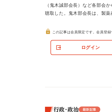
（鬼木誠部会長）など各部会か
聴取した。鬼木部会長は、製薬
この記事は会員限定です。
会員登録
非
会
ログイン
員
の
閲
覧
制
限
に
つ
い
て
行政・政治
最新記事