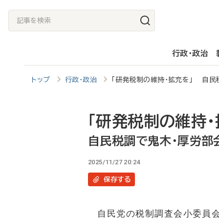
メ
記
イ
事
ン
を
行政・政治
コ
検
ン
索
トップ
行政・政治
「研発税制の維持・拡充を」 自民
テ
ン
ツ
「研発税制の維持・
に
自民税調で鬼木・厚労部
移
2025/11/27 20:24
動
保存
する
自民党の税制調査会小委員会