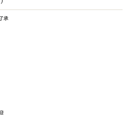
）
了承
迎