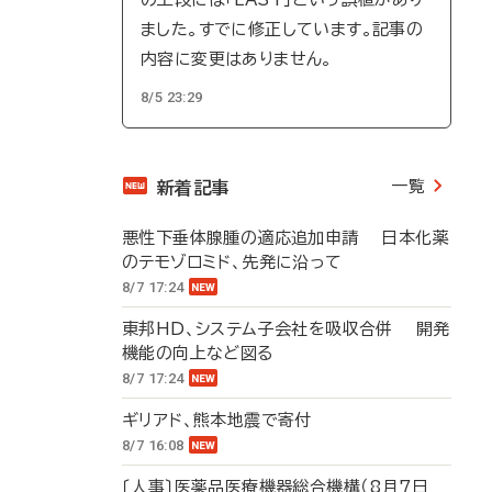
ました。すでに修正しています。記事の
内容に変更はありません。
8/5 23:29
一覧
新着記事
悪性下垂体腺腫の適応追加申請 日本化薬
のテモゾロミド、先発に沿って
8/7 17:24
東邦HD、システム子会社を吸収合併 開発
機能の向上など図る
8/7 17:24
ギリアド、熊本地震で寄付
8/7 16:08
〔人事〕医薬品医療機器総合機構（8月7日