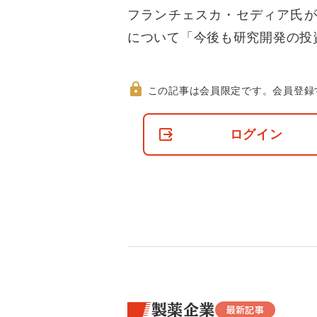
フランチェスカ・セディア氏が
について「今後も研究開発の投
この記事は会員限定です。
会員登録
非
会
ログイン
員
の
閲
覧
制
限
に
つ
い
て
製薬企業
最新記事