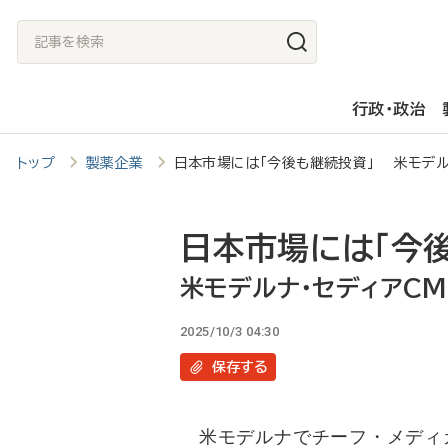
メ
記
イ
事
ン
を
行政・政治
コ
検
ン
索
トップ
製薬企業
日本市場には「今後も継続投資」 米モデル
テ
ン
ツ
日本市場には「今
に
米モデルナ・セディアC
移
2025/10/3 04:30
動
保存
する
米モデルナでチーフ・メディカ