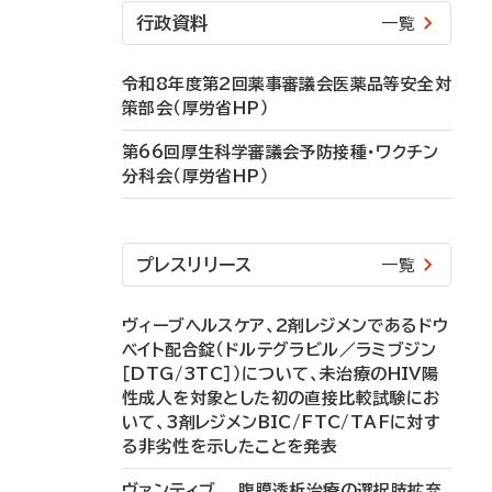
行政資料
一覧
令和8年度第2回薬事審議会医薬品等安全対
策部会（厚労省HP）
第66回厚生科学審議会予防接種・ワクチン
分科会（厚労省HP）
プレスリリース
一覧
ヴィーブヘルスケア、2剤レジメンであるドウ
ベイト配合錠（ドルテグラビル／ラミブジン
［DTG/3TC］）について、未治療のHIV陽
性成人を対象とした初の直接比較試験にお
いて、3剤レジメンBIC/FTC/TAFに対す
る非劣性を示したことを発表
ヴァンティブ 腹膜透析治療の選択肢拡充