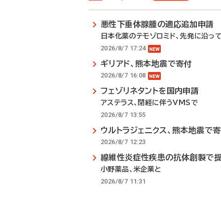
悪性下垂体腺腫の適応追加申請
日本化薬のテモゾロミド、先発に沿っ
2026/8/7 17:24
ギリアド、熊本地震で寄付
2026/8/7 16:08
フェゾリネタントを国内申請
アステラス、閉経に伴うVMSで
2026/8/7 13:55
ウルトラジェニクス、熊本地震で
2026/8/7 12:23
線維性炎症性疾患の抗体創製で
小野薬品、米企業と
2026/8/7 11:31