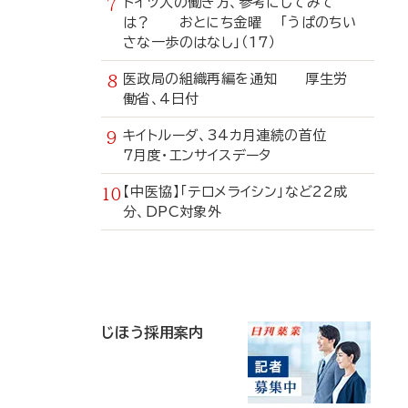
ドイツ人の働き方、参考にしてみて
は？ おとにち金曜 「うぱのちい
さな一歩のはなし」（17）
医政局の組織再編を通知 厚生労
働省、4日付
キイトルーダ、34カ月連続の首位
7月度・エンサイスデータ
【中医協】「テロメライシン」など22成
分、DPC対象外
寄
稿
じほう採用案内