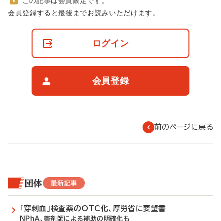
この記事は会員限定です。
非
会員登録すると最後までお読みいただけます。
会
員
の
ログイン
閲
覧
制
限
会員登録
に
つ
い
て
前のページに戻る
団体
最新記事
「穿刺血」検査薬のOTC化、厚労省に要望書
NPhA、薬剤師による補助の明確化も