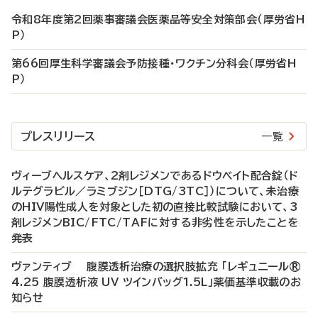
令和8年度第2回薬事審議会医薬品等安全対策部会（厚労省H
P）
第66回厚生科学審議会予防接種・ワクチン分科会（厚労省H
P）
プレスリリース
一覧
ヴィーブヘルスケア、2剤レジメンであるドウベイト配合錠（ド
ルテグラビル／ラミブジン［DTG/3TC］）について、未治療
のHIV陽性成人を対象とした初の直接比較試験において、3
剤レジメンBIC/FTC/TAFに対する非劣性を示したことを
発表
ヴァンティブ 腹膜透析治療の選択肢拡充 「レギュニール®
4.25 腹膜透析液 UV ツインバッグ1.5L」薬価基準収載のお
知らせ