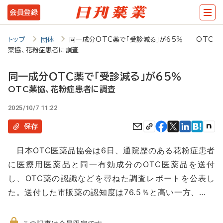
メ
会員登録
イ
ン
トップ
団体
同一成分OTC薬で「受診減る」が65％ OTC
薬協、花粉症患者に調査
コ
ン
同一成分OTC薬で「受診減る」が65％
テ
OTC薬協、花粉症患者に調査
ン
2025/10/7 11:22
ツ
保存
に
日本OTC医薬品協会は6日、通院歴のある花粉症患者
移
に医療用医薬品と同一有効成分のOTC医薬品を送付
動
し、OTC薬の認識などを尋ねた調査レポートを公表し
た。送付した市販薬の認知度は76.5％と高い一方、…