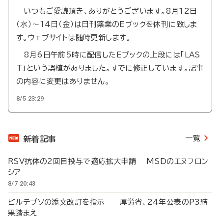
いつもご愛読頂き、ありがとうございます。8月12日
（水）～14日（金）は日刊薬業のEブックを休刊に致しま
す。ウェブサイトは随時更新します。
8月6日午前5時に配信したEブックの上段には「LAS
T」という誤植がありました。すでに修正しています。記事
の内容に変更はありません。
8/5 23:29
一覧
新着記事
RSV抗体の2回目投与で適応拡大申請 MSDのエヌフロン
シア
8/7 20:43
ビルテプソの添文改訂を指示 厚労省、24年公表のP3結
果踏まえ