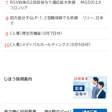
RSV抗体の2回目投与で適応拡大申請 MSDのエヌ
フロンシア
初の低分子GLP-1、2型糖尿病でも申請 リリー、日米
で
〔人事〕厚生労働省（8月7日付）
〔人事〕メディパルホールディングス（8月5日付）
寄
稿
じほう採用案内
音で聴く日刊薬業 第9期のパーソ