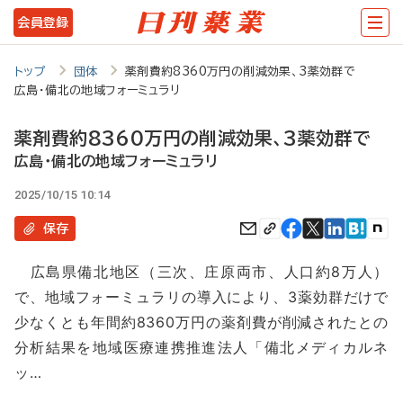
メ
会員登録
イ
ン
トップ
団体
薬剤費約8360万円の削減効果、3薬効群で
広島・備北の地域フォーミュラリ
コ
ン
薬剤費約8360万円の削減効果、3薬効群で
テ
広島・備北の地域フォーミュラリ
ン
2025/10/15 10:14
ツ
保存
に
広島県備北地区（三次、庄原両市、人口約8万人）
移
で、地域フォーミュラリの導入により、3薬効群だけで
動
少なくとも年間約8360万円の薬剤費が削減されたとの
分析結果を地域医療連携推進法人「備北メディカルネ
ッ…