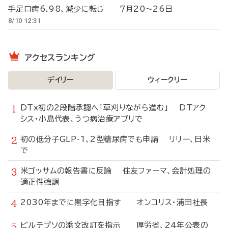
手足口病6.98、減少に転じ 7月20～26日
8/10 12:31
アクセスランキング
デイリー
ウィークリー
DTx初の2段階承認へ「草刈りながら進む」 DTアク
シス・小島代表、うつ病治療アプリで
初の低分子GLP-1、2型糖尿病でも申請 リリー、日米
で
米ゴッサムの報告書に反論 住友ファーマ、会計処理の
適正性強調
2030年までに黒字化目指す オンコリス・浦田社長
ビルテプソの添文改訂を指示 厚労省、24年公表の