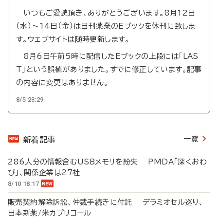
いつもご愛読頂き、ありがとうございます。8月12日
（水）～14日（金）は日刊薬業のEブックを休刊に致しま
す。ウェブサイトは随時更新します。
8月6日午前5時に配信したEブックの上段には「LAS
T」という誤植がありました。すでに修正しています。記事
の内容に変更はありません。
8/5 23:29
一覧
新着記事
286人分の情報含むUSBメモリを紛失 PMDA「深くおわ
び」、関係企業は27社
8/10 18:17
販売契約解除訴訟、仲裁手続きに付託 デラミオセル巡り、
日本新薬/米カプリコール