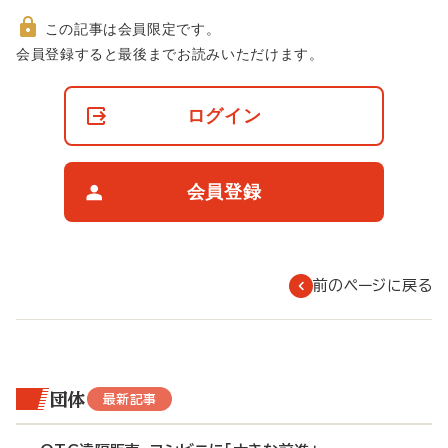
この記事は会員限定です。
非
会員登録すると最後までお読みいただけます。
会
員
の
ログイン
閲
覧
制
限
会員登録
に
つ
い
て
前のページに戻る
団体
最新記事