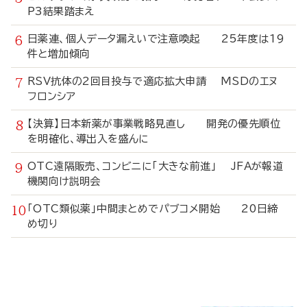
P3結果踏まえ
日薬連、個人データ漏えいで注意喚起 25年度は19
件と増加傾向
RSV抗体の2回目投与で適応拡大申請 MSDのエヌ
フロンシア
【決算】日本新薬が事業戦略見直し 開発の優先順位
を明確化、導出入を盛んに
OTC遠隔販売、コンビニに「大きな前進」 JFAが報道
機関向け説明会
「OTC類似薬」中間まとめでパブコメ開始 20日締
め切り
寄
稿