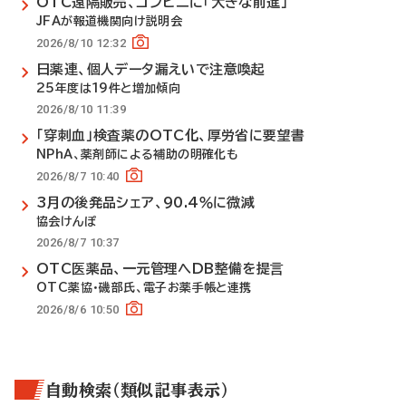
OTC遠隔販売、コンビニに「大きな前進」
JFAが報道機関向け説明会
2026/8/10 12:32
日薬連、個人データ漏えいで注意喚起
25年度は19件と増加傾向
2026/8/10 11:39
「穿刺血」検査薬のOTC化、厚労省に要望書
NPhA、薬剤師による補助の明確化も
2026/8/7 10:40
3月の後発品シェア、90.4％に微減
協会けんぽ
2026/8/7 10:37
OTC医薬品、一元管理へDB整備を提言
OTC薬協・磯部氏、電子お薬手帳と連携
2026/8/6 10:50
自動検索（類似記事表示）