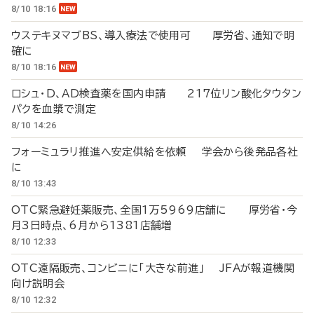
8/10 18:16
ウステキヌマブBS、導入療法で使用可 厚労省、通知で明
確に
8/10 18:16
ロシュ・D、AD検査薬を国内申請 217位リン酸化タウタン
パクを血漿で測定
8/10 14:26
フォーミュラリ推進へ安定供給を依頼 学会から後発品各社
に
8/10 13:43
OTC緊急避妊薬販売、全国1万5969店舗に 厚労省・今
月3日時点、6月から1381店舗増
8/10 12:33
OTC遠隔販売、コンビニに「大きな前進」 JFAが報道機関
向け説明会
8/10 12:32