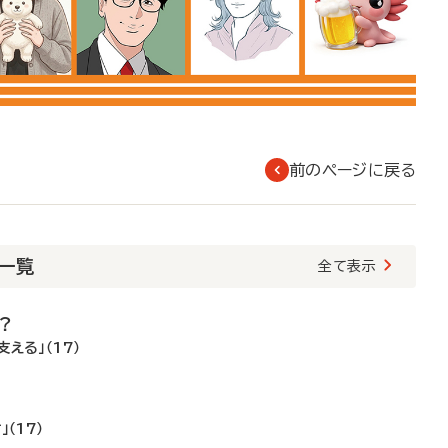
前のページに戻る
載一覧
全て表示
？
える」（17）
！
（17）