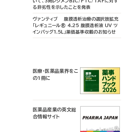
いて、3剤レジメンBIC/FTC/TAFに対す
る非劣性を示したことを発表
ヴァンティブ 腹膜透析治療の選択肢拡充
「レギュニール® 4.25 腹膜透析液 UV ツ
インバッグ1.5L」薬価基準収載のお知らせ
P
R
医療・医薬品業界をこ
の1冊に
医薬品産業の英文総
合情報サイト