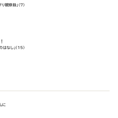
り観察録」（7）
で！
はなし」（15）
し
んに