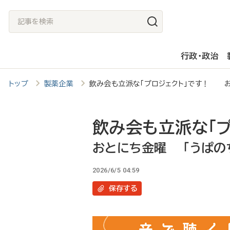
メ
記
イ
事
ン
を
行政・政治
コ
検
ン
索
トップ
製薬企業
飲み会も立派な「プロジェクト」です！ お
テ
ン
ツ
飲み会も立派な「プ
に
おとにち金曜 「うぱのち
移
2026/6/5 04:59
動
保存
する