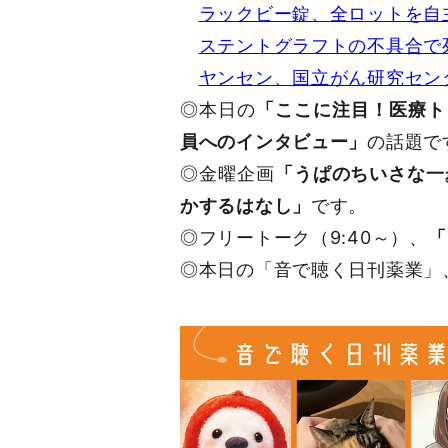
ラックビー錠、全ロットを自
ステントグラフトの不具合で
ヤンセン、国立がん研究セン
◎本日の
「ここに注目！医療ト
員へのインタビュー」
の話題で
◎金曜企画
「うぱのちいさな一
かするはなし」
です。
◎フリートーク（9:40～）、
「
◎本日の「音で聴く日刊薬業」