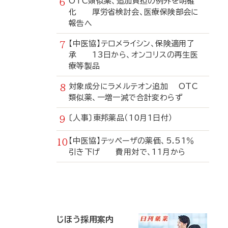
OTC類似薬、追加負担の例外を明確
化 厚労省検討会、医療保険部会に
報告へ
【中医協】テロメライシン、保険適用了
承 13日から、オンコリスの再生医
療等製品
対象成分にラメルテオン追加 OTC
類似薬、一増一減で合計変わらず
〔人事〕東邦薬品（10月1日付）
【中医協】テッペーザの薬価、5.51％
引き下げ 費用対で、11月から
寄
稿
じほう採用案内