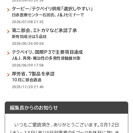
2025/09/05 20:26
タービー/テクベイリ併用「選択しやすい」
日赤医療センター石田氏、J＆Jセミナーで
2026/07/08 21:33
第二部会、エトカマなど承認了承
新有効成分は5品目
2026/05/26 00:04
テクベイリ、国際P3で主要項目達成
J＆J、再発・難治性の多発性骨髄腫対象
2026/06/09 17:58
厚労省、7製品を承認
10月に部会通過
2025/11/20 21:40
編集長からのお知らせ
いつもご愛読頂き、ありがとうございます。8月12日
（水）～14日（金）は日刊薬業のEブックを休刊に致しま