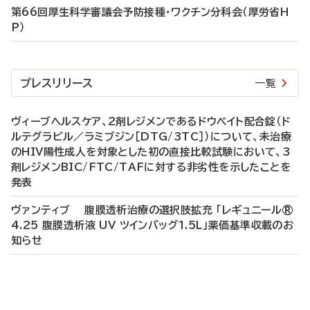
第66回厚生科学審議会予防接種・ワクチン分科会（厚労省H
P）
プレスリリース
一覧
ヴィーブヘルスケア、2剤レジメンであるドウベイト配合錠（ド
ルテグラビル／ラミブジン［DTG/3TC］）について、未治療
のHIV陽性成人を対象とした初の直接比較試験において、3
剤レジメンBIC/FTC/TAFに対する非劣性を示したことを
発表
ヴァンティブ 腹膜透析治療の選択肢拡充 「レギュニール®
4.25 腹膜透析液 UV ツインバッグ1.5L」薬価基準収載のお
知らせ
P