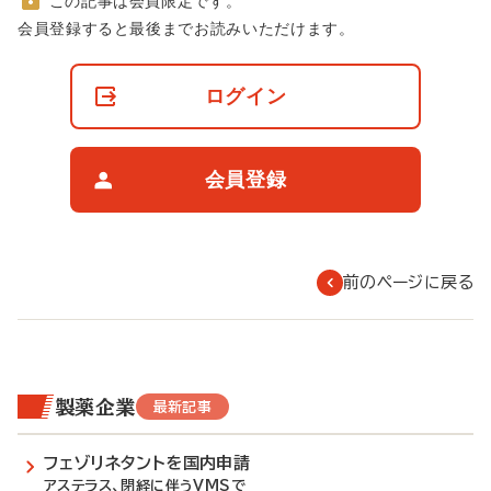
この記事は会員限定です。
非
会員登録すると最後までお読みいただけます。
会
員
の
ログイン
閲
覧
制
限
会員登録
に
つ
い
て
前のページに戻る
製薬企業
最新記事
フェゾリネタントを国内申請
アステラス、閉経に伴うVMSで