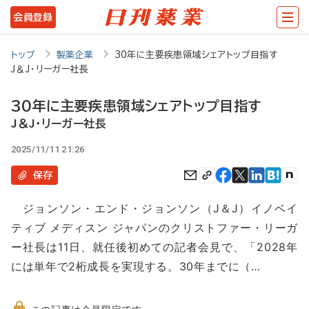
メ
会員登録
イ
ン
トップ
製薬企業
30年に主要疾患領域シェアトップ目指す
J＆J・リーガー社長
コ
ン
30年に主要疾患領域シェアトップ目指す
テ
J＆J・リーガー社長
ン
2025/11/11 21:26
ツ
保存
に
ジョンソン・エンド・ジョンソン（J＆J）イノベイ
移
ティブ メディスン ジャパンのクリストファー・リーガ
動
ー社長は11日、就任後初めての記者会見で、「2028年
には単年で2桁成長を実現する。30年までに（…