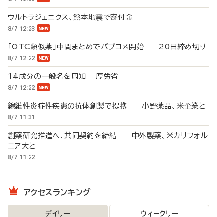
ウルトラジェニクス、熊本地震で寄付金
8/7 12:23
「OTC類似薬」中間まとめでパブコメ開始 20日締め切り
8/7 12:22
14成分の一般名を周知 厚労省
8/7 12:22
線維性炎症性疾患の抗体創製で提携 小野薬品、米企業と
8/7 11:31
創薬研究推進へ、共同契約を締結 中外製薬、米カリフォル
ニア大と
8/7 11:22
アクセスランキング
デイリー
ウィークリー