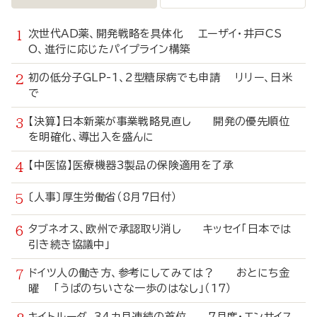
次世代AD薬、開発戦略を具体化 エーザイ・井戸CS
O、進行に応じたパイプライン構築
初の低分子GLP-1、2型糖尿病でも申請 リリー、日米
で
【決算】日本新薬が事業戦略見直し 開発の優先順位
を明確化、導出入を盛んに
【中医協】医療機器3製品の保険適用を了承
〔人事〕厚生労働省（8月7日付）
タブネオス、欧州で承認取り消し キッセイ「日本では
引き続き協議中」
ドイツ人の働き方、参考にしてみては？ おとにち金
曜 「うぱのちいさな一歩のはなし」（17）
キイトルーダ、34カ月連続の首位 7月度・エンサイス