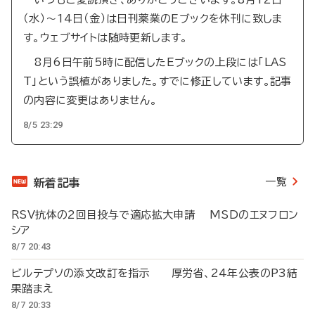
（水）～14日（金）は日刊薬業のEブックを休刊に致しま
す。ウェブサイトは随時更新します。
8月6日午前5時に配信したEブックの上段には「LAS
T」という誤植がありました。すでに修正しています。記事
の内容に変更はありません。
8/5 23:29
一覧
新着記事
RSV抗体の2回目投与で適応拡大申請 MSDのエヌフロン
シア
8/7 20:43
ビルテプソの添文改訂を指示 厚労省、24年公表のP3結
果踏まえ
8/7 20:33