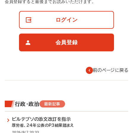
非
会員登録すると最後までお読みいただけます。
会
員
の
ログイン
閲
覧
制
限
会員登録
に
つ
い
て
前のページに戻る
行政・政治
最新記事
ビルテプソの添文改訂を指示
厚労省、24年公表のP3結果踏まえ
2026/8/7 20:33