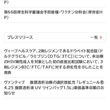
P）
第66回厚生科学審議会予防接種・ワクチン分科会（厚労省H
P）
プレスリリース
一覧
ヴィーブヘルスケア、2剤レジメンであるドウベイト配合錠（ド
ルテグラビル／ラミブジン［DTG/3TC］）について、未治療
のHIV陽性成人を対象とした初の直接比較試験において、3
剤レジメンBIC/FTC/TAFに対する非劣性を示したことを
発表
ヴァンティブ 腹膜透析治療の選択肢拡充 「レギュニール®
4.25 腹膜透析液 UV ツインバッグ1.5L」薬価基準収載のお
知らせ