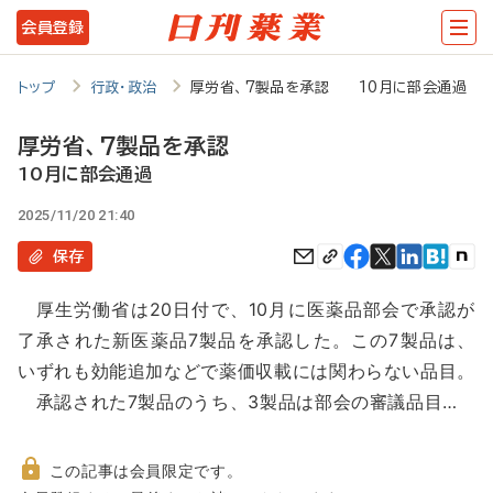
メ
会員登録
イ
ン
トップ
行政・政治
厚労省、7製品を承認 10月に部会通過
コ
厚労省、7製品を承認
ン
10月に部会通過
テ
2025/11/20 21:40
ン
保存
ツ
に
厚生労働省は20日付で、10月に医薬品部会で承認が
移
了承された新医薬品7製品を承認した。この7製品は、
動
いずれも効能追加などで薬価収載には関わらない品目。
承認された7製品のうち、3製品は部会の審議品目…
この記事は会員限定です。