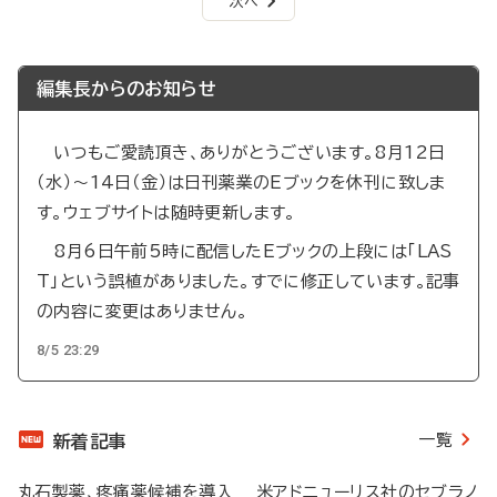
次へ
次
ジ
ペ
ペ
ー
ー
ジ
ジ
編集長からのお知らせ
送
り
いつもご愛読頂き、ありがとうございます。8月12日
（水）～14日（金）は日刊薬業のEブックを休刊に致しま
す。ウェブサイトは随時更新します。
8月6日午前5時に配信したEブックの上段には「LAS
T」という誤植がありました。すでに修正しています。記事
の内容に変更はありません。
8/5 23:29
一覧
新着記事
丸石製薬、疼痛薬候補を導入 米アドニューリス社のセブラノ