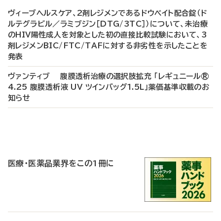
ヴィーブヘルスケア、2剤レジメンであるドウベイト配合錠（ド
ルテグラビル／ラミブジン［DTG/3TC］）について、未治療
のHIV陽性成人を対象とした初の直接比較試験において、3
剤レジメンBIC/FTC/TAFに対する非劣性を示したことを
発表
ヴァンティブ 腹膜透析治療の選択肢拡充 「レギュニール®
4.25 腹膜透析液 UV ツインバッグ1.5L」薬価基準収載のお
知らせ
P
R
医療・医薬品業界をこの1冊に