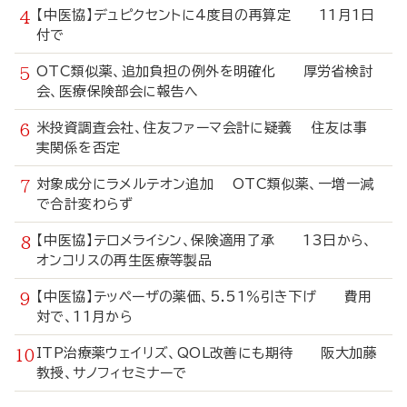
【中医協】デュピクセントに4度目の再算定 11月1日
付で
OTC類似薬、追加負担の例外を明確化 厚労省検討
会、医療保険部会に報告へ
米投資調査会社、住友ファーマ会計に疑義 住友は事
実関係を否定
対象成分にラメルテオン追加 OTC類似薬、一増一減
で合計変わらず
【中医協】テロメライシン、保険適用了承 13日から、
オンコリスの再生医療等製品
【中医協】テッペーザの薬価、5.51％引き下げ 費用
対で、11月から
ITP治療薬ウェイリズ、QOL改善にも期待 阪大加藤
教授、サノフィセミナーで