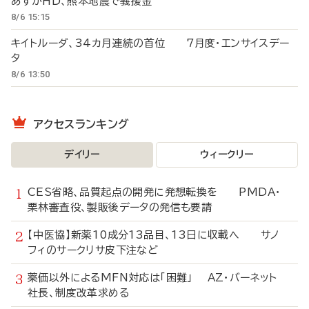
あすかHD、熊本地震で義援金
8/6 15:15
キイトルーダ、34カ月連続の首位 7月度・エンサイスデー
タ
8/6 13:50
アクセスランキング
デイリー
ウィークリー
CES省略、品質起点の開発に発想転換を PMDA・
栗林審査役、製販後データの発信も要請
【中医協】新薬10成分13品目、13日に収載へ サノ
フィのサークリサ皮下注など
薬価以外によるMFN対応は「困難」 AZ・バーネット
社長、制度改革求める