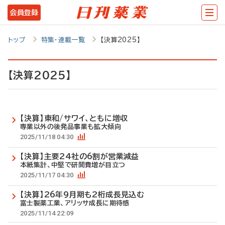
メ
会員登録
イ
ン
トップ
特集・連載一覧
【決算2025】
コ
ン
【決算2025】
テ
ン
【決算】東和/サワイ、ともに増収
ツ
専業以外の後発品事業も拡大傾向
に
2025/11/18 04:30
移
【決算】主要24社の6割が営業減益
本紙集計、中堅で研開費増が目立つ
動
2025/11/17 04:30
【決算】26年9月期も2桁成長見込む
富士製薬工業、アリッサ成長に期待感
2025/11/14 22:09