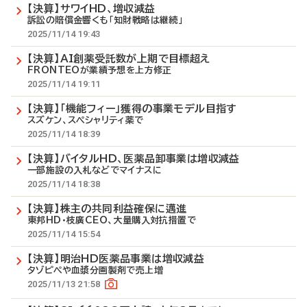
【決算】サワイHD、増収減益
訴訟の賠償金響くも「知財戦略は継続」
2025/11/14 19:43
【決算】AI創薬受託数が上期で目標超え
FRONTEOが業績予想を上方修正
2025/11/14 19:11
【決算】「機能フィー」獲得の事業モデル目指す
スズケン、スペシャリティ薬で
2025/11/14 18:39
【決算】バイタルHD、医薬品卸事業は増収減益
一部施設の入札などでマイナスに
2025/11/14 18:38
【決算】株主の共同利益確保に邁進
東邦HD・枝廣CEO、大量購入対抗措置で
2025/11/14 15:54
【決算】明治HD医薬品事業は増収減益
タゾピペや血漿分画製剤で売上増
2025/11/13 21:58