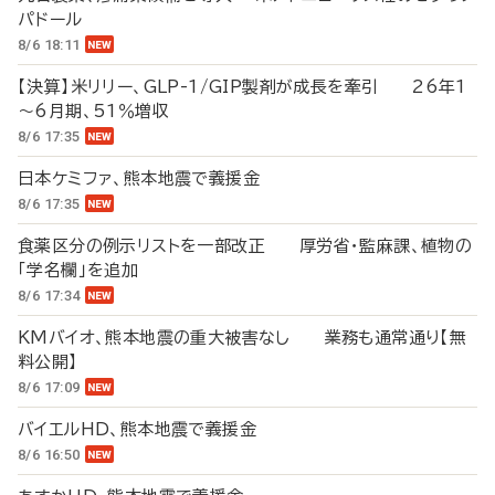
パドール
8/6 18:11
【決算】米リリー、GLP-1/GIP製剤が成長を牽引 26年1
～6月期、51％増収
8/6 17:35
日本ケミファ、熊本地震で義援金
8/6 17:35
食薬区分の例示リストを一部改正 厚労省・監麻課、植物の
「学名欄」を追加
8/6 17:34
KMバイオ、熊本地震の重大被害なし 業務も通常通り【無
料公開】
8/6 17:09
バイエルHD、熊本地震で義援金
8/6 16:50