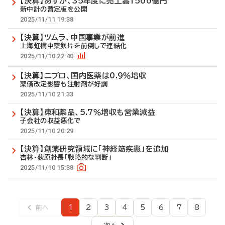
【決算】あすか、35年度に売上高1500億円
新中計の暫定版を公開
2025/11/11 19:38
【決算】ツムラ、中国事業が前進
上海虹橋中薬飲片を前倒しで連結化
2025/11/10 22:40
【決算】ニプロ、国内医薬は0.9％増収
薬価改定影響も注射剤が好調
2025/11/10 21:33
【決算】東和薬品、5.7％増収も営業減益
子会社の収益悪化で
2025/11/10 20:29
【決算】創薬研究領域に「神経筋疾患」を追加
杏林・荻原社長「戦略的な判断」
2025/11/10 15:38
1
2
3
4
5
6
7
8
前へ
前
ペ
ペ
ペ
ペ
ペ
ペ
ペ
ペ
ペ
ー
ー
ー
ー
ー
ー
ー
ー
ー
ジ
ジ
ジ
ジ
ジ
ジ
ジ
ジ