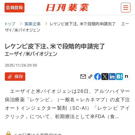
メ
会員登録
イ
ン
トップ
製薬企業
レケンビ皮下注、米で段階的申請完了 エー
ザイ/米バイオジェン
コ
ン
レケンビ皮下注、米で段階的申請完了
テ
エーザイ/米バイオジェン
ン
2025/11/26 20:30
ツ
保存
に
エーザイと米バイオジェンは26日、アルツハイマー
移
病治療薬「レケンビ」（一般名＝レカネマブ）の皮下注
動
オートインジェクター製剤（SC-AI）「レケンビ アイ
クリック」について、初期療法として米FDA（食…