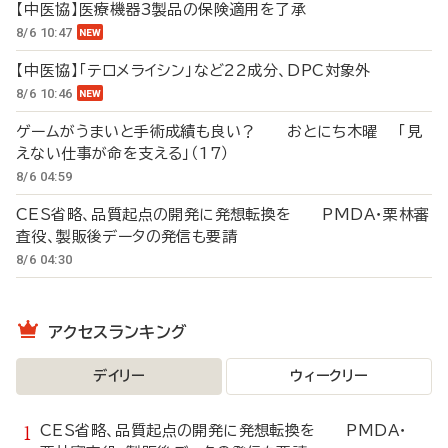
【中医協】医療機器3製品の保険適用を了承
8/6 10:47
【中医協】「テロメライシン」など22成分、DPC対象外
8/6 10:46
ゲームがうまいと手術成績も良い？ おとにち木曜 「見
えない仕事が命を支える」（17）
8/6 04:59
CES省略、品質起点の開発に発想転換を PMDA・栗林審
査役、製販後データの発信も要請
8/6 04:30
アクセスランキング
デイリー
ウィークリー
CES省略、品質起点の開発に発想転換を PMDA・