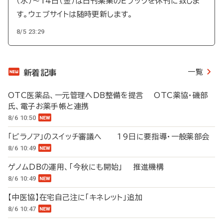
（水）～14日（金）は日刊薬業のEブックを休刊に致しま
す。ウェブサイトは随時更新します。
8/5 23:29
一覧
新着記事
OTC医薬品、一元管理へDB整備を提言 OTC薬協・磯部
氏、電子お薬手帳と連携
8/6 10:50
「ビラノア」のスイッチ審議へ 19日に要指導・一般薬部会
8/6 10:49
ゲノムDBの運用、「今秋にも開始」 推進機構
8/6 10:49
【中医協】在宅自己注に「キネレット」追加
8/6 10:47