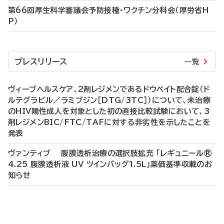
第66回厚生科学審議会予防接種・ワクチン分科会（厚労省H
P）
プレスリリース
一覧
ヴィーブヘルスケア、2剤レジメンであるドウベイト配合錠（ド
ルテグラビル／ラミブジン［DTG/3TC］）について、未治療
のHIV陽性成人を対象とした初の直接比較試験において、3
剤レジメンBIC/FTC/TAFに対する非劣性を示したことを
発表
ヴァンティブ 腹膜透析治療の選択肢拡充 「レギュニール®
4.25 腹膜透析液 UV ツインバッグ1.5L」薬価基準収載のお
知らせ
P