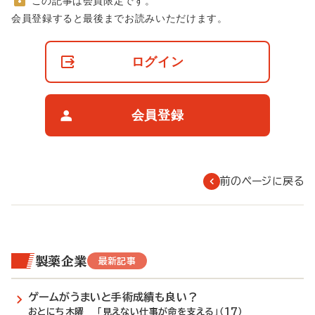
この記事は会員限定です。
非
会員登録すると最後までお読みいただけます。
会
員
の
ログイン
閲
覧
制
限
会員登録
に
つ
い
て
前のページに戻る
製薬企業
最新記事
ゲームがうまいと手術成績も良い？
おとにち木曜 「見えない仕事が命を支える」（17）