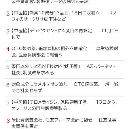
栗林審査役、製販後データの発信も要請
【中医協】新薬10成分13品目、13日に収載へ サノ
フィのサークリサ皮下注など
【中医協】デュピクセントに4度目の再算定 11月1日
付で
OTC類似薬、追加負担の例外を明確化 厚労省検討
会、医療保険部会に報告へ
薬価以外によるMFN対応は「困難」 AZ・バーネット
社長、制度改革求める
対象成分にラメルテオン追加 OTC類似薬、一増一減
で合計変わらず
【中医協】テロメライシン、保険適用了承 13日から、
オンコリスの再生医療等製品
米投資調査会社、住友ファーマ会計に疑義 住友は事
実関係を否定