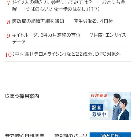
ドイツ人の働き方、参考にしてみては？ おとにち金
曜 「うぱのちいさな一歩のはなし」（17）
医政局の組織再編を通知 厚生労働省、4日付
キイトルーダ、34カ月連続の首位 7月度・エンサイス
データ
【中医協】「テロメライシン」など22成分、DPC対象外
寄
稿
じほう採用案内
音で聴く日刊薬業 第9期のパーソ