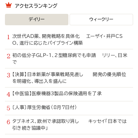
アクセスランキング
デイリー
ウィークリー
次世代AD薬、開発戦略を具体化 エーザイ・井戸CS
O、進行に応じたパイプライン構築
初の低分子GLP-1、2型糖尿病でも申請 リリー、日米
で
【決算】日本新薬が事業戦略見直し 開発の優先順位
を明確化、導出入を盛んに
【中医協】医療機器3製品の保険適用を了承
〔人事〕厚生労働省（8月7日付）
タブネオス、欧州で承認取り消し キッセイ「日本では
引き続き協議中」