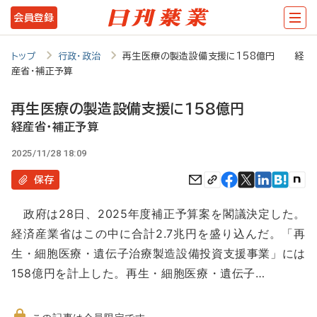
メ
会員登録
イ
ン
トップ
行政・政治
再生医療の製造設備支援に158億円 経
産省・補正予算
コ
ン
再生医療の製造設備支援に158億円
テ
経産省・補正予算
ン
2025/11/28 18:09
ツ
保存
に
政府は28日、2025年度補正予算案を閣議決定した。
移
経済産業省はこの中に合計2.7兆円を盛り込んだ。「再
動
生・細胞医療・遺伝子治療製造設備投資支援事業」には
158億円を計上した。再生・細胞医療・遺伝子…