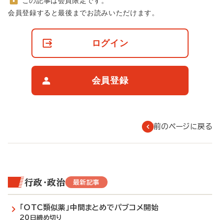
この記事は会員限定です。
非
会員登録すると最後までお読みいただけます。
会
員
の
ログイン
閲
覧
制
限
会員登録
に
つ
い
て
前のページに戻る
行政・政治
最新記事
「OTC類似薬」中間まとめでパブコメ開始
20日締め切り