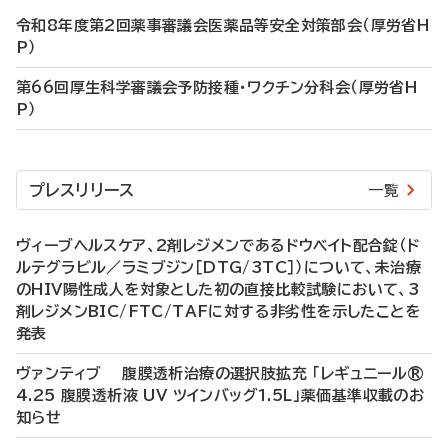
令和8年度第2回薬事審議会医薬品等安全対策部会（厚労省H
P）
第66回厚生科学審議会予防接種・ワクチン分科会（厚労省H
P）
プレスリリース
一覧
ヴィーブヘルスケア、2剤レジメンであるドウベイト配合錠（ド
ルテグラビル／ラミブジン［DTG/3TC］）について、未治療
のHIV陽性成人を対象とした初の直接比較試験において、3
剤レジメンBIC/FTC/TAFに対する非劣性を示したことを
発表
ヴァンティブ 腹膜透析治療の選択肢拡充 「レギュニール®
4.25 腹膜透析液 UV ツインバッグ1.5L」薬価基準収載のお
知らせ