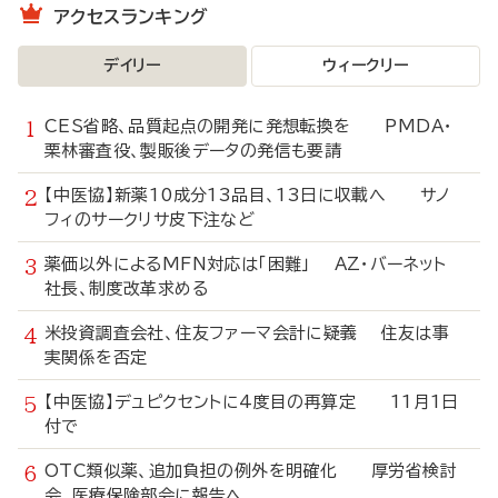
アクセスランキング
デイリー
ウィークリー
CES省略、品質起点の開発に発想転換を PMDA・
栗林審査役、製販後データの発信も要請
【中医協】新薬10成分13品目、13日に収載へ サノ
フィのサークリサ皮下注など
薬価以外によるMFN対応は「困難」 AZ・バーネット
社長、制度改革求める
米投資調査会社、住友ファーマ会計に疑義 住友は事
実関係を否定
【中医協】デュピクセントに4度目の再算定 11月1日
付で
OTC類似薬、追加負担の例外を明確化 厚労省検討
会、医療保険部会に報告へ