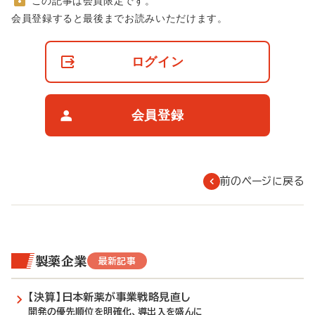
この記事は会員限定です。
非
会員登録すると最後までお読みいただけます。
会
員
の
ログイン
閲
覧
制
限
会員登録
に
つ
い
て
前のページに戻る
製薬企業
最新記事
【決算】日本新薬が事業戦略見直し
開発の優先順位を明確化、導出入を盛んに