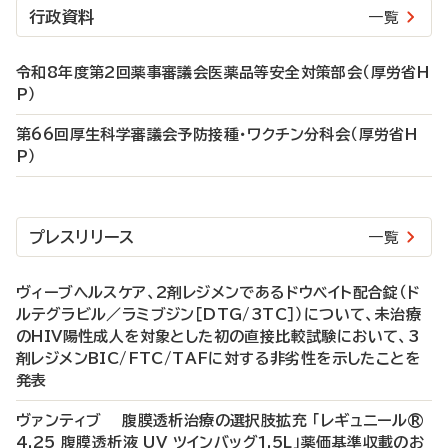
行政資料
一覧
令和8年度第2回薬事審議会医薬品等安全対策部会（厚労省H
P）
第66回厚生科学審議会予防接種・ワクチン分科会（厚労省H
P）
プレスリリース
一覧
ヴィーブヘルスケア、2剤レジメンであるドウベイト配合錠（ド
ルテグラビル／ラミブジン［DTG/3TC］）について、未治療
のHIV陽性成人を対象とした初の直接比較試験において、3
剤レジメンBIC/FTC/TAFに対する非劣性を示したことを
発表
ヴァンティブ 腹膜透析治療の選択肢拡充 「レギュニール®
4.25 腹膜透析液 UV ツインバッグ1.5L」薬価基準収載のお