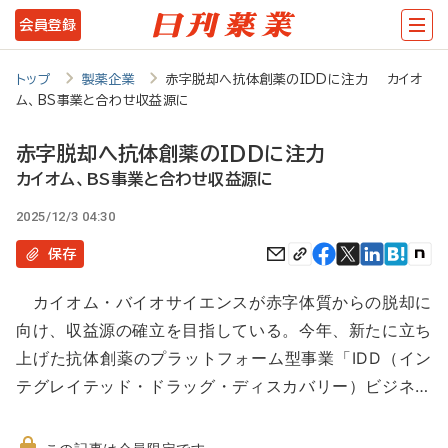
メ
会員登録
イ
ン
トップ
製薬企業
赤字脱却へ抗体創薬のIDDに注力 カイオ
ム、BS事業と合わせ収益源に
コ
ン
赤字脱却へ抗体創薬のIDDに注力
テ
カイオム、BS事業と合わせ収益源に
ン
2025/12/3 04:30
ツ
保存
に
カイオム・バイオサイエンスが赤字体質からの脱却に
移
向け、収益源の確立を目指している。今年、新たに立ち
動
上げた抗体創薬のプラットフォーム型事業「IDD（イン
テグレイテッド・ドラッグ・ディスカバリー）ビジネ…