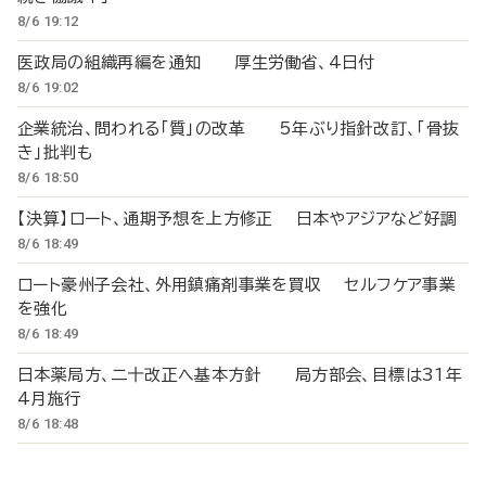
8/6 19:12
医政局の組織再編を通知 厚生労働省、4日付
8/6 19:02
企業統治、問われる「質」の改革 5年ぶり指針改訂、「骨抜
き」批判も
8/6 18:50
【決算】ロート、通期予想を上方修正 日本やアジアなど好調
8/6 18:49
ロート豪州子会社、外用鎮痛剤事業を買収 セルフケア事業
を強化
8/6 18:49
日本薬局方、二十改正へ基本方針 局方部会、目標は31年
4月施行
8/6 18:48