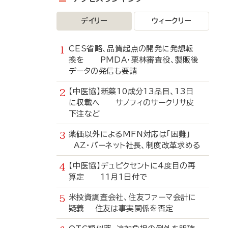
デイリー
ウィークリー
CES省略、品質起点の開発に発想転
換を PMDA・栗林審査役、製販後
データの発信も要請
【中医協】新薬10成分13品目、13日
に収載へ サノフィのサークリサ皮
下注など
薬価以外によるMFN対応は「困難」
AZ・バーネット社長、制度改革求める
【中医協】デュピクセントに4度目の再
算定 11月1日付で
米投資調査会社、住友ファーマ会計に
疑義 住友は事実関係を否定