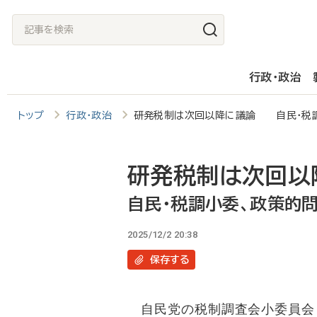
メ
記
イ
事
ン
を
行政・政治
コ
検
ン
索
トップ
行政・政治
研発税制は次回以降に議論 自民・税調
テ
ン
ツ
研発税制は次回以
に
自民・税調小委、政策的
移
2025/12/2 20:38
動
保存
する
自民党の税制調査会小委員会（