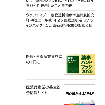
いて、3剤レジメンBIC/FTC/TAFに対す
る非劣性を示したことを発表
ヴァンティブ 腹膜透析治療の選択肢拡充
「レギュニール® 4.25 腹膜透析液 UV ツ
インバッグ1.5L」薬価基準収載のお知らせ
P
R
医療・医薬品業界をこ
の1冊に
医薬品産業の英文総
合情報サイト