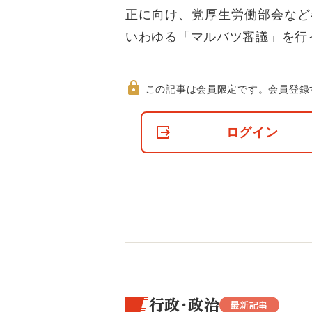
正に向け、党厚生労働部会など
いわゆる「マルバツ審議」を行
この記事は会員限定です。
会員登録
非
会
ログイン
員
の
閲
覧
制
限
に
つ
い
て
行政・政治
最新記事