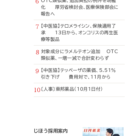
OTC類似薬、追加負担の例外を明確
化 厚労省検討会、医療保険部会に
報告へ
【中医協】テロメライシン、保険適用了
承 13日から、オンコリスの再生医
療等製品
対象成分にラメルテオン追加 OTC
類似薬、一増一減で合計変わらず
【中医協】テッペーザの薬価、5.51％
引き下げ 費用対で、11月から
〔人事〕東邦薬品（10月1日付）
寄
稿
じほう採用案内