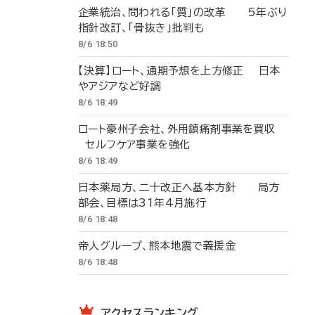
企業統治、問われる「質」の改革 5年ぶり
指針改訂、「骨抜き」批判も
8/6 18:50
【決算】ロート、通期予想を上方修正 日本
やアジアなど好調
8/6 18:49
ロート豪州子会社、外用鎮痛剤事業を買収
セルフケア事業を強化
8/6 18:49
日本薬局方、二十改正へ基本方針 局方
部会、目標は31年4月施行
8/6 18:48
帝人グループ、熊本地震で義援金
8/6 18:48
アクセスランキング