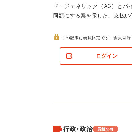
ド・ジェネリック（AG）とバ
同額にする案を示した。支払い
この記事は会員限定です。
会員登録
非
会
ログイン
員
の
閲
覧
制
限
に
つ
い
て
行政・政治
最新記事