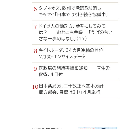
タブネオス、欧州で承認取り消し
キッセイ「日本では引き続き協議中」
ドイツ人の働き方、参考にしてみて
は？ おとにち金曜 「うぱのちい
さな一歩のはなし」（17）
キイトルーダ、34カ月連続の首位
7月度・エンサイスデータ
医政局の組織再編を通知 厚生労
働省、4日付
日本薬局方、二十改正へ基本方針
局方部会、目標は31年4月施行
寄
稿