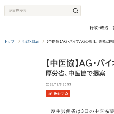
メ
記
イ
事
ン
を
行政・政治
コ
検
ン
索
トップ
行政・政治
【中医協】AG・バイオAGの薬価、先発
テ
ン
ツ
【中医協】AG・バ
に
厚労省、中医協で提案
移
2025/12/3 20:53
動
保存
する
厚生労働省は3日の中医協薬