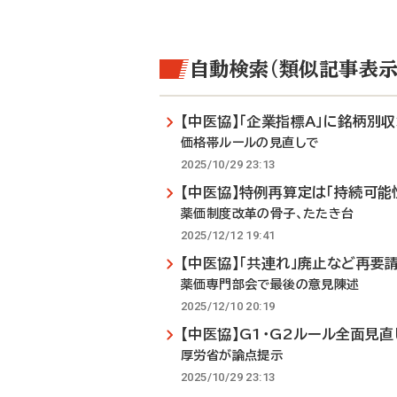
自動検索（類似記事表示
【中医協】「企業指標A」に銘柄別
価格帯ルールの見直しで
2025/10/29 23:13
【中医協】特例再算定は「持続可能
薬価制度改革の骨子、たたき台
2025/12/12 19:41
【中医協】「共連れ」廃止など再要
薬価専門部会で最後の意見陳述
2025/12/10 20:19
【中医協】G1・G2ルール全面見直
厚労省が論点提示
2025/10/29 23:13