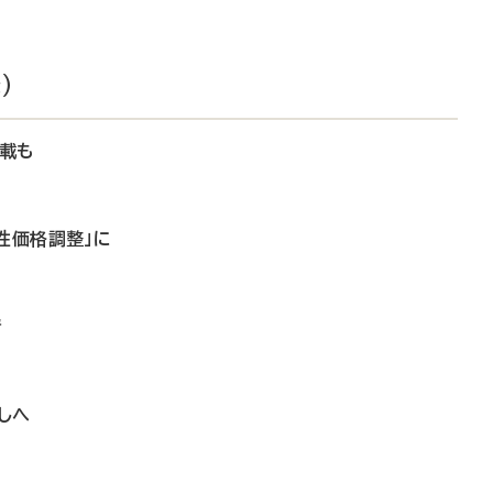
）
収載も
性価格調整」に
請
しへ