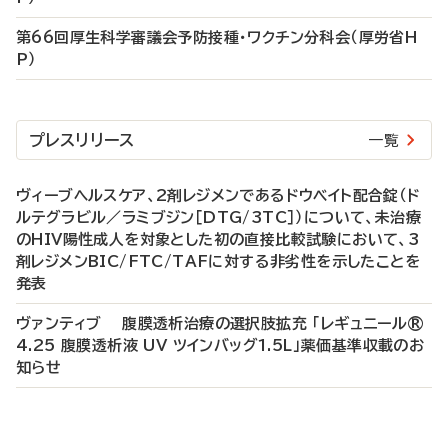
第66回厚生科学審議会予防接種・ワクチン分科会（厚労省H
P）
プレスリリース
一覧
ヴィーブヘルスケア、2剤レジメンであるドウベイト配合錠（ド
ルテグラビル／ラミブジン［DTG/3TC］）について、未治療
のHIV陽性成人を対象とした初の直接比較試験において、3
剤レジメンBIC/FTC/TAFに対する非劣性を示したことを
発表
ヴァンティブ 腹膜透析治療の選択肢拡充 「レギュニール®
4.25 腹膜透析液 UV ツインバッグ1.5L」薬価基準収載のお
知らせ
P