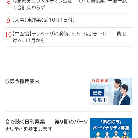
対象成分にラメルテオン追加 OTC類似薬、一増一減
で合計変わらず
〔人事〕東邦薬品（10月1日付）
【中医協】テッペーザの薬価、5.51％引き下げ 費用
対で、11月から
寄
稿
じほう採用案内
音で聴く日刊薬業 第9期のパーソ
ナリティを募集します