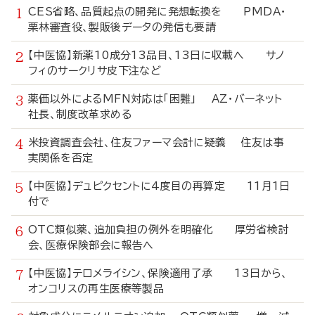
CES省略、品質起点の開発に発想転換を PMDA・
栗林審査役、製販後データの発信も要請
【中医協】新薬10成分13品目、13日に収載へ サノ
フィのサークリサ皮下注など
薬価以外によるMFN対応は「困難」 AZ・バーネット
社長、制度改革求める
米投資調査会社、住友ファーマ会計に疑義 住友は事
実関係を否定
【中医協】デュピクセントに4度目の再算定 11月1日
付で
OTC類似薬、追加負担の例外を明確化 厚労省検討
会、医療保険部会に報告へ
【中医協】テロメライシン、保険適用了承 13日から、
オンコリスの再生医療等製品