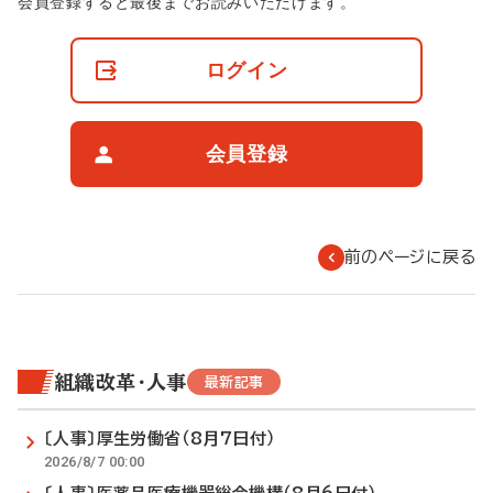
非
会員登録すると最後までお読みいただけます。
会
員
の
ログイン
閲
覧
制
限
会員登録
に
つ
い
て
前のページに戻る
組織改革・人事
最新記事
〔人事〕厚生労働省（8月7日付）
2026/8/7 00:00