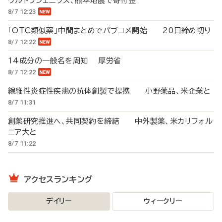
ウルトラジェニクス、熊本地震で寄付金
8/7 12:23
「OTC類似薬」中間まとめでパブコメ開始 20日締め切り
8/7 12:22
14成分の一般名を周知 厚労省
8/7 12:22
線維性炎症性疾患の抗体創製で提携 小野薬品、米企業と
8/7 11:31
創薬研究推進へ、共同契約を締結 中外製薬、米カリフォル
ニア大と
8/7 11:22
アクセスランキング
デイリー
ウィークリー