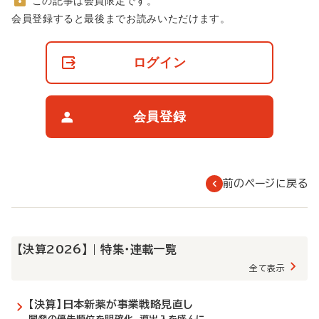
この記事は会員限定です。
非
会員登録すると最後までお読みいただけます。
会
員
の
ログイン
閲
覧
制
限
会員登録
に
つ
い
て
前のページに戻る
【決算2026】 | 特集・連載一覧
全て表示
【決算】日本新薬が事業戦略見直し