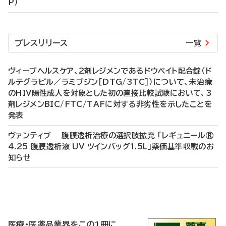
P）
プレスリリース
一覧
ヴィーブヘルスケア、2剤レジメンであるドウベイト配合錠（ド
ルテグラビル／ラミブジン［DTG/3TC］）について、未治療
のHIV陽性成人を対象とした初の直接比較試験において、3
剤レジメンBIC/FTC/TAFに対する非劣性を示したことを
発表
ヴァンティブ 腹膜透析治療の選択肢拡充 「レギュニール®
4.25 腹膜透析液 UV ツインバッグ1.5L」薬価基準収載のお
知らせ
P
R
医療・医薬品業界をこの1冊に