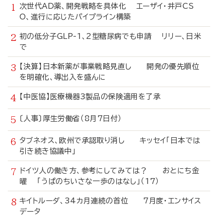
次世代AD薬、開発戦略を具体化 エーザイ・井戸CS
O、進行に応じたパイプライン構築
初の低分子GLP-1、2型糖尿病でも申請 リリー、日米
で
【決算】日本新薬が事業戦略見直し 開発の優先順位
を明確化、導出入を盛んに
【中医協】医療機器3製品の保険適用を了承
〔人事〕厚生労働省（8月7日付）
タブネオス、欧州で承認取り消し キッセイ「日本では
引き続き協議中」
ドイツ人の働き方、参考にしてみては？ おとにち金
曜 「うぱのちいさな一歩のはなし」（17）
キイトルーダ、34カ月連続の首位 7月度・エンサイス
データ