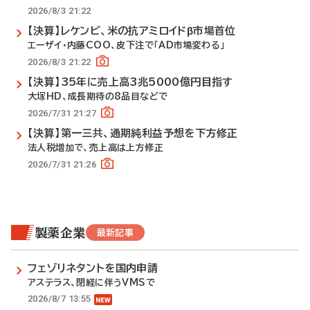
2026/8/3 21:22
【決算】レケンビ、米の抗アミロイドβ市場首位
エーザイ・内藤COO、皮下注で「AD市場変わる」
2026/8/3 21:22
【決算】35年に売上高3兆5000億円目指す
大塚HD、成長期待の8品目などで
2026/7/31 21:27
【決算】第一三共、通期純利益予想を下方修正
法人税増加で、売上高は上方修正
2026/7/31 21:26
製薬企業
最新記事
フェゾリネタントを国内申請
アステラス、閉経に伴うVMSで
2026/8/7 13:55