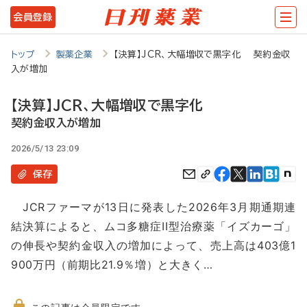
メ
会員登録
イ
ン
トップ
製薬企業
【決算】JCR、大幅増収で黒字化 契約金収
入が増加
コ
ン
【決算】JCR、大幅増収で黒字化
テ
契約金収入が増加
ン
2026/5/13 23:09
ツ
保存
に
JCRファーマが13日に発表した2026年3月期通期連
移
結決算によると、ムコ多糖症II型治療薬「イズカーゴ」
動
の伸長や契約金収入の増加によって、売上高は403億1
900万円（前期比21.9％増）と大きく…