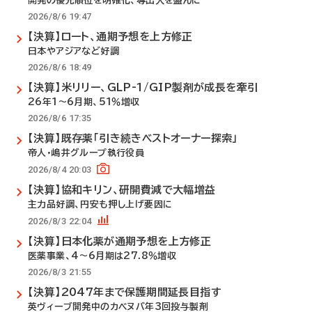
開発の優先順位を明確化、導出入を盛んに
2026/8/6 19:47
【決算】ロート、通期予想を上方修正
日本やアジアなど好調
2026/8/6 18:49
【決算】米リリー、GLP-1/GIP製剤が成長を牽引
26年1～6月期、51％増収
2026/8/6 17:35
【決算】既存薬「引き続きベストオーナー探索」
帝人・嶋井グループ執行役員
2026/8/4 20:03
【決算】協和キリン、研開費減で大幅増益
主力品好調、円安も押し上げ要因に
2026/8/3 22:04
【決算】日本化薬が通期予想を上方修正
医薬事業、4～6月期は27.8％増収
2026/8/3 21:55
【決算】2047年まで保護期間延長目指す
英ヴィーブ開発中のカベヌバ年3回投与製剤