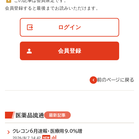
この記事は会員限定です。
非
会員登録すると最後までお読みいただけます。
会
員
の
ログイン
閲
覧
制
限
会員登録
に
つ
い
て
前のページに戻る
医薬品流通
最新記事
クレコン6月速報・医療用9.0％増
2026/8/7 14:42