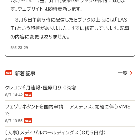
（水）～14日（金）は日刊薬業のEブックを休刊に致しま
す。ウェブサイトは随時更新します。
8月6日午前5時に配信したEブックの上段には「LAS
T」という誤植がありました。すでに修正しています。記事
の内容に変更はありません。
8/5 23:29
一覧
新着記事
クレコン6月速報・医療用9.0％増
8/7 14:42
フェゾリネタントを国内申請 アステラス、閉経に伴うVMS
で
8/7 13:55
〔人事〕メディパルホールディングス（8月5日付）
8/7 13:55