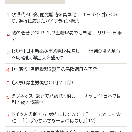
次世代AD薬、開発戦略を具体化 エーザイ・井戸CS
O、進行に応じたパイプライン構築
初の低分子GLP-1、2型糖尿病でも申請 リリー、日米
で
【決算】日本新薬が事業戦略見直し 開発の優先順位
を明確化、導出入を盛んに
【中医協】医療機器3製品の保険適用を了承
〔人事〕厚生労働省（8月7日付）
タブネオス、欧州で承認取り消し キッセイ「日本では
引き続き協議中」
ドイツ人の働き方、参考にしてみては？ おとにち金
曜 「うぱのちいさな一歩のはなし」（17）