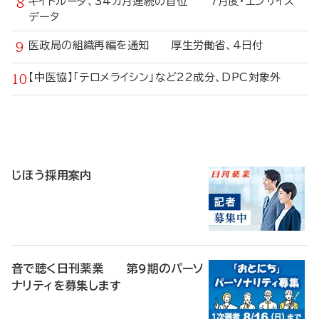
キイトルーダ、34カ月連続の首位 7月度・エンサイス
データ
医政局の組織再編を通知 厚生労働省、4日付
【中医協】「テロメライシン」など22成分、DPC対象外
寄
稿
じほう採用案内
音で聴く日刊薬業 第9期のパーソ
ナリティを募集します