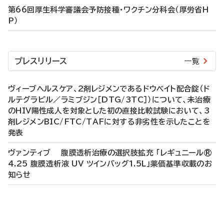
第66回厚生科学審議会予防接種・ワクチン分科会（厚労省H
P）
プレスリリース
一覧
ヴィーブヘルスケア、2剤レジメンであるドウベイト配合錠（ド
ルテグラビル／ラミブジン［DTG/3TC］）について、未治療
のHIV陽性成人を対象とした初の直接比較試験において、3
剤レジメンBIC/FTC/TAFに対する非劣性を示したことを
発表
ヴァンティブ 腹膜透析治療の選択肢拡充 「レギュニール®
4.25 腹膜透析液 UV ツインバッグ1.5L」薬価基準収載のお
知らせ
P