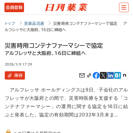
メ
会員登録
イ
ン
トップ
医薬品流通
災害時用コンテナファーマシーで協定 ア
ルフレッサと大阪府、16日に締結へ
コ
ン
災害時用コンテナファーマシーで協定
テ
アルフレッサと大阪府、16日に締結へ
ン
2026/1/9 17:29
ツ
保存
に
アルフレッサ ホールディングスは9日、子会社のアル
移
フレッサが大阪府との間で、災害時医療を支援する「コ
動
ンテナファーマシー」の運用に関する協定を16日に結
ぶと発表した。協定の有効期間は2032年3月末ま…