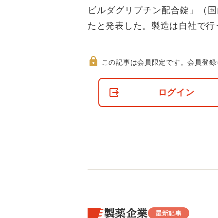
ビルダグリプチン配合錠」（国
たと発表した。製造は自社で行
この記事は会員限定です。
会員登録
非
会
ログイン
員
の
閲
覧
制
限
に
つ
い
て
製薬企業
最新記事