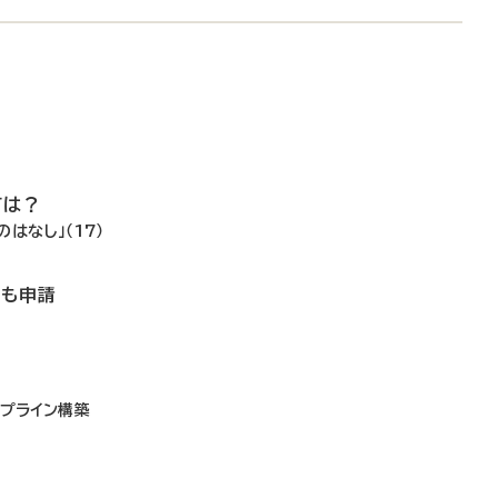
ては？
はなし」（17）
でも申請
イプライン構築