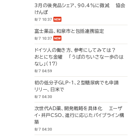
3月の後発品シェア、90.4％に微減 協会
けんぽ
8/7 10:37
富士薬品、和泉市と包括連携協定
8/7 10:37
ドイツ人の働き方、参考にしてみては？
おとにち金曜 「うぱのちいさな一歩のは
なし」（17）
8/7 04:59
初の低分子GLP-1、2型糖尿病でも申請
リリー、日米で
8/7 04:30
次世代AD薬、開発戦略を具体化 エーザ
イ・井戸CSO、進行に応じたパイプライン構
築
8/7 04:30