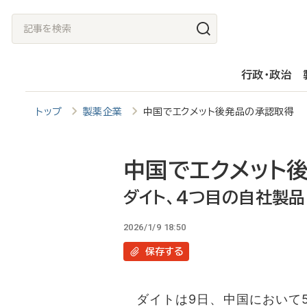
メ
記
イ
事
ン
を
行政・政治
コ
検
ン
索
トップ
製薬企業
中国でエクメット後発品の承認取得 
テ
ン
ツ
中国でエクメット
に
ダイト、4つ目の自社製品
移
2026/1/9 18:50
動
保存
する
ダイトは9日、中国において5