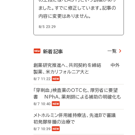
ました。すでに修正しています。記事の
内容に変更はありません。
8/5 23:29
一覧
新着記事
創薬研究推進へ、共同契約を締結 中外
製薬、米カリフォルニア大と
8/7 11:22
「穿刺血」検査薬のOTC化、厚労省に要望
書 NPhA、薬剤師による補助の明確化も
8/7 10:40
メトホルミン併用維持療法、先進Bで審議
初発膠芽腫の治療で
8/7 10:39