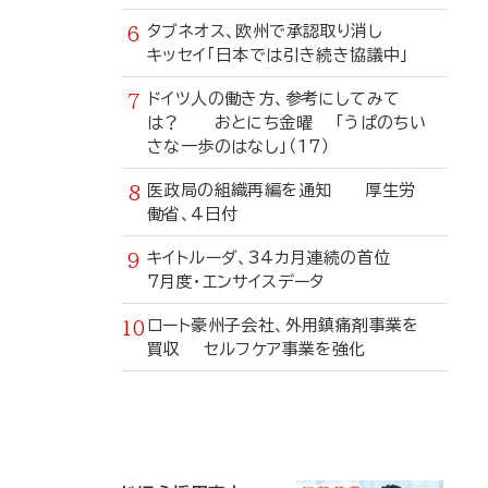
タブネオス、欧州で承認取り消し
キッセイ「日本では引き続き協議中」
ドイツ人の働き方、参考にしてみて
は？ おとにち金曜 「うぱのちい
さな一歩のはなし」（17）
医政局の組織再編を通知 厚生労
働省、4日付
キイトルーダ、34カ月連続の首位
7月度・エンサイスデータ
ロート豪州子会社、外用鎮痛剤事業を
買収 セルフケア事業を強化
寄
稿