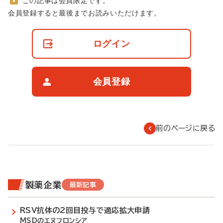
この記事は会員限定です。
非
会員登録すると最後までお読みいただけます。
会
員
の
ログイン
閲
覧
制
限
会員登録
に
つ
い
て
前のページに戻る
製薬企業
最新記事
RSV抗体の2回目投与で適応拡大申請
MSDのエヌフロンシア