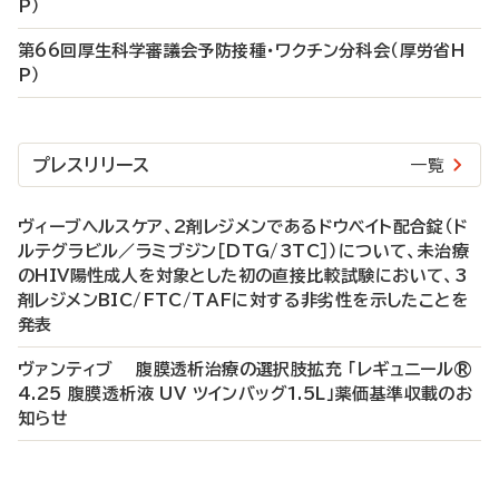
P）
第66回厚生科学審議会予防接種・ワクチン分科会（厚労省H
P）
プレスリリース
一覧
ヴィーブヘルスケア、2剤レジメンであるドウベイト配合錠（ド
ルテグラビル／ラミブジン［DTG/3TC］）について、未治療
のHIV陽性成人を対象とした初の直接比較試験において、3
剤レジメンBIC/FTC/TAFに対する非劣性を示したことを
発表
ヴァンティブ 腹膜透析治療の選択肢拡充 「レギュニール®
4.25 腹膜透析液 UV ツインバッグ1.5L」薬価基準収載のお
知らせ