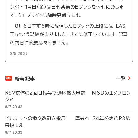
（水）～14日（金）は日刊薬業のEブックを休刊に致しま
す。ウェブサイトは随時更新します。
8月6日午前5時に配信したEブックの上段には「LAS
T」という誤植がありました。すでに修正しています。記事
の内容に変更はありません。
8/5 23:29
一覧
新着記事
RSV抗体の2回目投与で適応拡大申請 MSDのエヌフロン
シア
8/7 20:43
ビルテプソの添文改訂を指示 厚労省、24年公表のP3結
果踏まえ
8/7 20:33