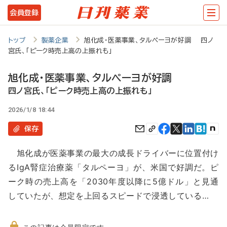
メ
会員登録
イ
ン
トップ
製薬企業
旭化成・医薬事業、タルペーヨが好調 四ノ
宮氏、「ピーク時売上高の上振れも」
コ
ン
旭化成・医薬事業、タルペーヨが好調
テ
四ノ宮氏、「ピーク時売上高の上振れも」
ン
2026/1/8 18:44
ツ
保存
に
旭化成が医薬事業の最大の成長ドライバーに位置付け
移
るIgA腎症治療薬「タルペーヨ」が、米国で好調だ。ピ
動
ーク時の売上高を「2030年度以降に5億ドル」と見通
していたが、想定を上回るスピードで浸透している…