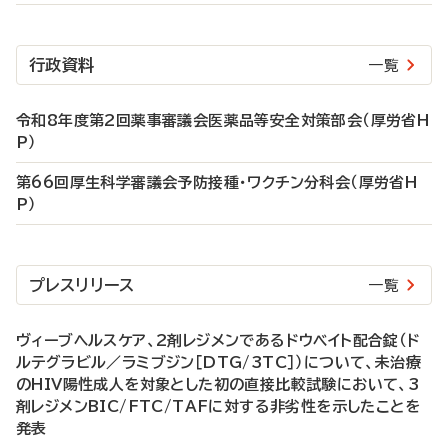
行政資料
一覧
令和8年度第2回薬事審議会医薬品等安全対策部会（厚労省H
P）
第66回厚生科学審議会予防接種・ワクチン分科会（厚労省H
P）
プレスリリース
一覧
ヴィーブヘルスケア、2剤レジメンであるドウベイト配合錠（ド
ルテグラビル／ラミブジン［DTG/3TC］）について、未治療
のHIV陽性成人を対象とした初の直接比較試験において、3
剤レジメンBIC/FTC/TAFに対する非劣性を示したことを
発表