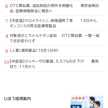
OTC類似薬、追加負担の例外を明確化 厚労省検討
会、医療保険部会に報告へ
【中医協】テロメライシン、保険適用了承 13日から、
オンコリスの再生医療等製品
対象成分にラメルテオン追加 OTC類似薬、一増一減
で合計変わらず
〔人事〕東邦薬品（10月1日付）
【中医協】テッペーザの薬価、5.51％引き下げ 費用
対で、11月から
寄
稿
じほう採用案内