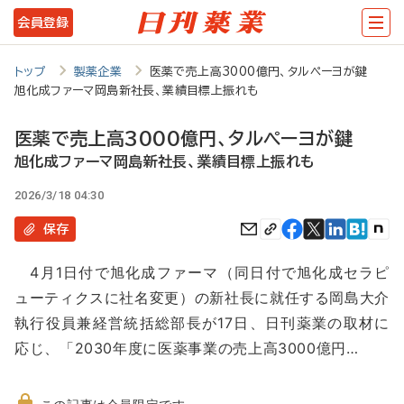
メ
会員登録
イ
ン
トップ
製薬企業
医薬で売上高3000億円、タルペーヨが鍵
旭化成ファーマ岡島新社長、業績目標上振れも
コ
ン
医薬で売上高3000億円、タルペーヨが鍵
テ
旭化成ファーマ岡島新社長、業績目標上振れも
ン
2026/3/18 04:30
ツ
保存
に
4月1日付で旭化成ファーマ（同日付で旭化成セラピ
移
ューティクスに社名変更）の新社長に就任する岡島大介
動
執行役員兼経営統括総部長が17日、日刊薬業の取材に
応じ、「2030年度に医薬事業の売上高3000億円…