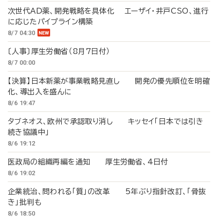
次世代AD薬、開発戦略を具体化 エーザイ・井戸CSO、進行
に応じたパイプライン構築
8/7 04:30
〔人事〕厚生労働省（8月7日付）
8/7 00:00
【決算】日本新薬が事業戦略見直し 開発の優先順位を明確
化、導出入を盛んに
8/6 19:47
タブネオス、欧州で承認取り消し キッセイ「日本では引き
続き協議中」
8/6 19:12
医政局の組織再編を通知 厚生労働省、4日付
8/6 19:02
企業統治、問われる「質」の改革 5年ぶり指針改訂、「骨抜
き」批判も
8/6 18:50