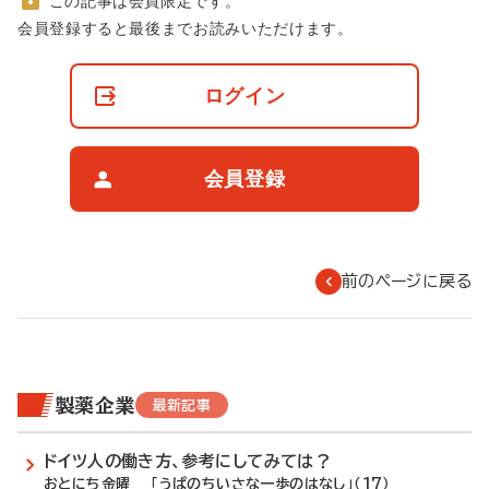
この記事は会員限定です。
非
会員登録すると最後までお読みいただけます。
会
員
の
ログイン
閲
覧
制
限
会員登録
に
つ
い
て
前のページに戻る
製薬企業
最新記事
ドイツ人の働き方、参考にしてみては？
おとにち金曜 「うぱのちいさな一歩のはなし」（17）