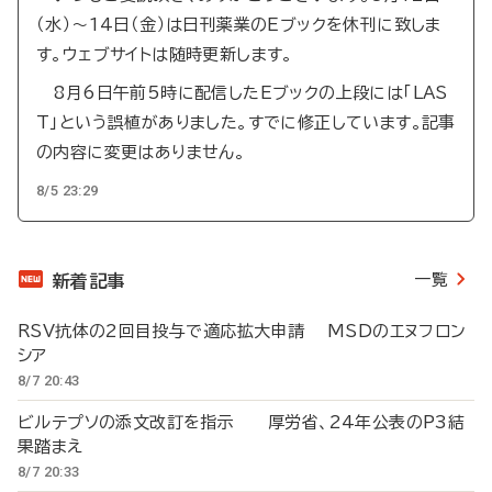
（水）～14日（金）は日刊薬業のEブックを休刊に致しま
す。ウェブサイトは随時更新します。
8月6日午前5時に配信したEブックの上段には「LAS
T」という誤植がありました。すでに修正しています。記事
の内容に変更はありません。
8/5 23:29
一覧
新着記事
RSV抗体の2回目投与で適応拡大申請 MSDのエヌフロン
シア
8/7 20:43
ビルテプソの添文改訂を指示 厚労省、24年公表のP3結
果踏まえ
8/7 20:33