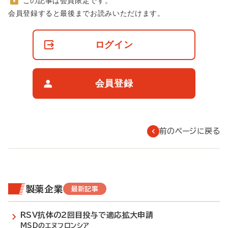
この記事は会員限定です。
非
会員登録すると最後までお読みいただけます。
会
員
の
ログイン
閲
覧
制
限
会員登録
に
つ
い
て
前のページに戻る
製薬企業
最新記事
RSV抗体の2回目投与で適応拡大申請
MSDのエヌフロンシア