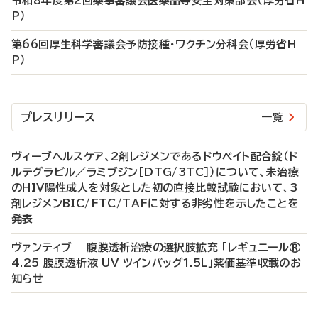
令和8年度第2回薬事審議会医薬品等安全対策部会（厚労省H
P）
第66回厚生科学審議会予防接種・ワクチン分科会（厚労省H
P）
プレスリリース
一覧
ヴィーブヘルスケア、2剤レジメンであるドウベイト配合錠（ド
ルテグラビル／ラミブジン［DTG/3TC］）について、未治療
のHIV陽性成人を対象とした初の直接比較試験において、3
剤レジメンBIC/FTC/TAFに対する非劣性を示したことを
発表
ヴァンティブ 腹膜透析治療の選択肢拡充 「レギュニール®
4.25 腹膜透析液 UV ツインバッグ1.5L」薬価基準収載のお
知らせ