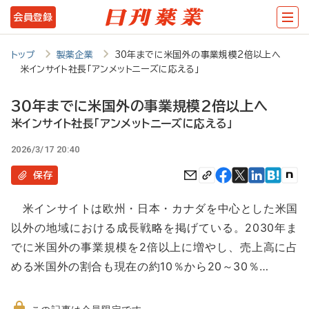
メ
会員登録
イ
ン
トップ
製薬企業
30年までに米国外の事業規模2倍以上へ
米インサイト社長「アンメットニーズに応える」
コ
ン
30年までに米国外の事業規模2倍以上へ
テ
米インサイト社長「アンメットニーズに応える」
ン
2026/3/17 20:40
ツ
保存
に
米インサイトは欧州・日本・カナダを中心とした米国
移
以外の地域における成長戦略を掲げている。2030年ま
動
でに米国外の事業規模を2倍以上に増やし、売上高に占
める米国外の割合も現在の約10％から20～30％…