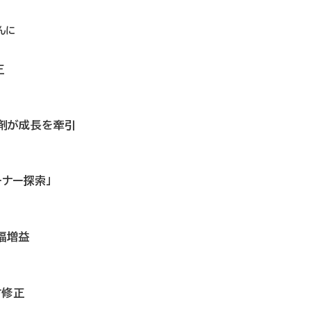
し
んに
正
P製剤が成長を牽引
ーナー探索」
幅増益
方修正