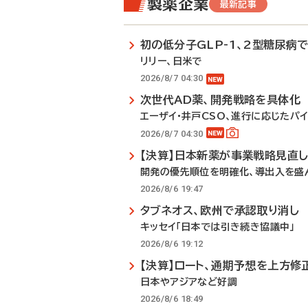
製薬企業
最新記事
初の低分子GLP-1、2型糖尿病
リリー、日米で
2026/8/7 04:30
次世代AD薬、開発戦略を具体化
エーザイ・井戸CSO、進行に応じたパ
2026/8/7 04:30
【決算】日本新薬が事業戦略見直
開発の優先順位を明確化、導出入を盛
2026/8/6 19:47
タブネオス、欧州で承認取り消し
キッセイ「日本では引き続き協議中」
2026/8/6 19:12
【決算】ロート、通期予想を上方修
日本やアジアなど好調
2026/8/6 18:49