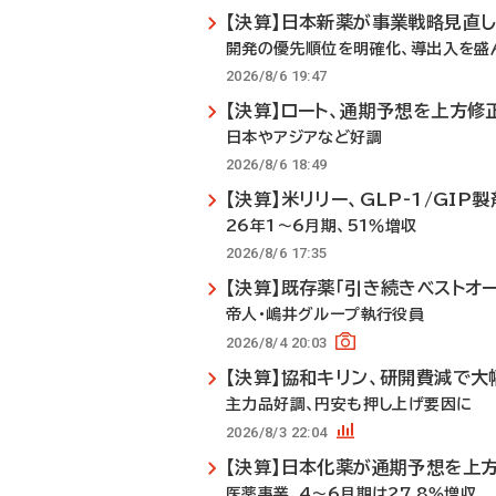
【決算】日本新薬が事業戦略見直
開発の優先順位を明確化、導出入を盛
2026/8/6 19:47
【決算】ロート、通期予想を上方修
日本やアジアなど好調
2026/8/6 18:49
【決算】米リリー、GLP-1/GI
26年1～6月期、51％増収
2026/8/6 17:35
【決算】既存薬「引き続きベストオ
帝人・嶋井グループ執行役員
2026/8/4 20:03
【決算】協和キリン、研開費減で大
主力品好調、円安も押し上げ要因に
2026/8/3 22:04
【決算】日本化薬が通期予想を上
医薬事業、4～6月期は27.8％増収