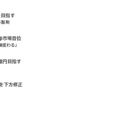
長目指す
与製剤
ドβ市場首位
場変わる」
0億円目指す
想を下方修正