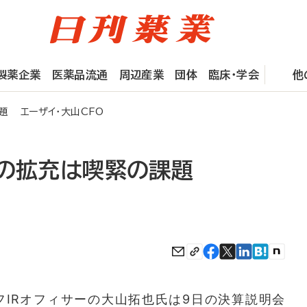
製薬企業
医薬品流通
周辺産業
団体
臨床・学会
他
題 エーザイ・大山CFO
品の拡充は喫緊の課題
IRオフィサーの大山拓也氏は9日の決算説明会