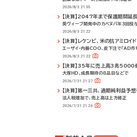
2026/8/3 21:55
【決算】2047年まで保護期間延
英ヴィーブ開発中のカベヌバ年3回投
2026/8/3 21:22
【決算】レケンビ、米の抗アミロイ
エーザイ・内藤COO、皮下注で「AD市
2026/8/3 21:22
【決算】35年に売上高3兆500
大塚HD、成長期待の8品目などで
2026/7/31 21:27
【決算】第一三共、通期純利益予
法人税増加で、売上高は上方修正
2026/7/31 21:26