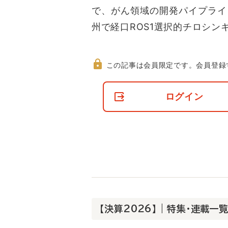
で、がん領域の開発パイプライ
州で経口ROS1選択的チロシン
この記事は会員限定です。
会員登録
非
会
ログイン
員
の
閲
覧
制
限
に
つ
い
て
【決算2026】 | 特集・連載一