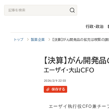
メ
記
イ
事
ン
を
行政・政治
コ
検
ン
索
トップ
製薬企業
【決算】がん開発品の拡充は喫緊の課
テ
ン
ツ
【決算】がん開発
に
エーザイ・大山CFO
移
2026/2/9 22:03
動
保存
する
エーザイ執行役CFO兼チーフ