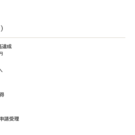
）
高達成
円
へ
得
で申請受理