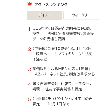
アクセスランキング
デイリー
ウィークリー
CES省略、品質起点の開発に発想転
換を PMDA・栗林審査役、製販後
データの発信も要請
【中医協】新薬10成分13品目、13日
に収載へ サノフィのサークリサ皮
下注など
薬価以外によるMFN対応は「困難」
AZ・バーネット社長、制度改革求める
米投資調査会社、住友ファーマ会計に
疑義 住友は事実関係を否定
【中医協】デュピクセントに4度目の再
算定 11月1日付で