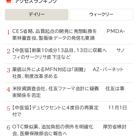
アクセスランキング
デイリー
ウィークリー
CES省略、品質起点の開発に発想転換を PMDA・
栗林審査役、製販後データの発信も要請
【中医協】新薬10成分13品目、13日に収載へ サノ
フィのサークリサ皮下注など
薬価以外によるMFN対応は「困難」 AZ・バーネット
社長、制度改革求める
米投資調査会社、住友ファーマ会計に疑義 住友は事
実関係を否定
【中医協】デュピクセントに4度目の再算定 11月1日
付で
OTC類似薬、追加負担の例外を明確化 厚労省検討
会、医療保険部会に報告へ