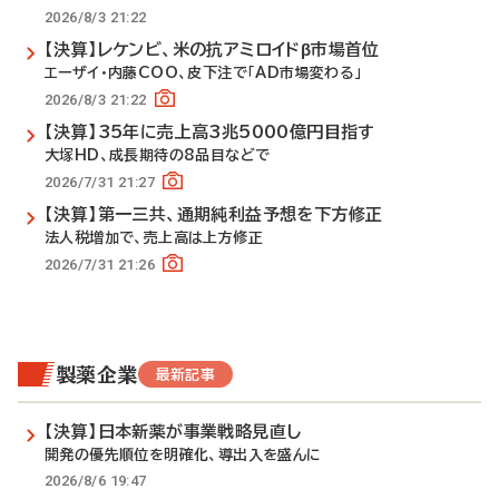
2026/8/3 21:22
【決算】レケンビ、米の抗アミロイドβ市場首位
エーザイ・内藤COO、皮下注で「AD市場変わる」
2026/8/3 21:22
【決算】35年に売上高3兆5000億円目指す
大塚HD、成長期待の8品目などで
2026/7/31 21:27
【決算】第一三共、通期純利益予想を下方修正
法人税増加で、売上高は上方修正
2026/7/31 21:26
製薬企業
最新記事
【決算】日本新薬が事業戦略見直し
開発の優先順位を明確化、導出入を盛んに
2026/8/6 19:47