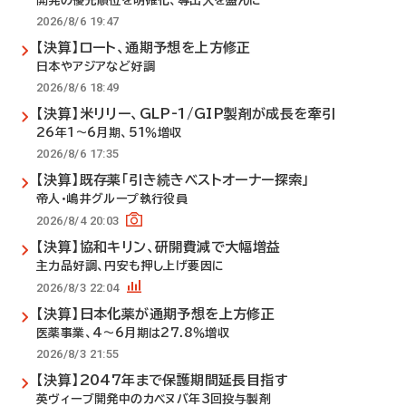
開発の優先順位を明確化、導出入を盛んに
2026/8/6 19:47
【決算】ロート、通期予想を上方修正
日本やアジアなど好調
2026/8/6 18:49
【決算】米リリー、GLP-1/GIP製剤が成長を牽引
26年1～6月期、51％増収
2026/8/6 17:35
【決算】既存薬「引き続きベストオーナー探索」
帝人・嶋井グループ執行役員
2026/8/4 20:03
【決算】協和キリン、研開費減で大幅増益
主力品好調、円安も押し上げ要因に
2026/8/3 22:04
【決算】日本化薬が通期予想を上方修正
医薬事業、4～6月期は27.8％増収
2026/8/3 21:55
【決算】2047年まで保護期間延長目指す
英ヴィーブ開発中のカベヌバ年3回投与製剤