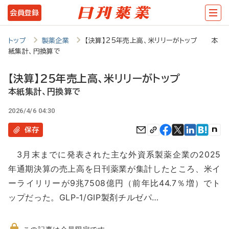
メ
会員登録
イ
ン
トップ
製薬企業
【決算】25年売上高、米リリーがトップ 本
紙集計、円換算で
コ
ン
【決算】25年売上高、米リリーがトップ
テ
本紙集計、円換算で
ン
2026/4/6 04:30
ツ
保存
に
3月末までに発表された主な外資系製薬企業の2025
移
年通期決算の売上高を日刊薬業が集計したところ、米イ
動
ーライリリーが9兆7508億円（前年比44.7％増）でト
ップだった。GLP-1/GIP製剤チルゼパ…