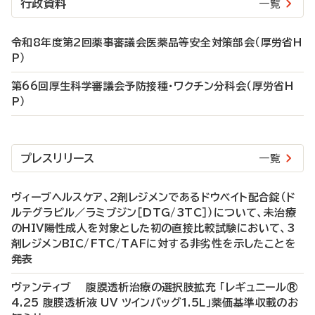
行政資料
一覧
令和8年度第2回薬事審議会医薬品等安全対策部会（厚労省H
P）
第66回厚生科学審議会予防接種・ワクチン分科会（厚労省H
P）
プレスリリース
一覧
ヴィーブヘルスケア、2剤レジメンであるドウベイト配合錠（ド
ルテグラビル／ラミブジン［DTG/3TC］）について、未治療
のHIV陽性成人を対象とした初の直接比較試験において、3
剤レジメンBIC/FTC/TAFに対する非劣性を示したことを
発表
ヴァンティブ 腹膜透析治療の選択肢拡充 「レギュニール®
4.25 腹膜透析液 UV ツインバッグ1.5L」薬価基準収載のお