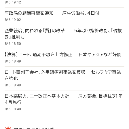
8/6 19:12
医政局の組織再編を通知 厚生労働省、4日付
8/6 19:02
企業統治、問われる「質」の改革 5年ぶり指針改訂、「骨抜
き」批判も
8/6 18:50
【決算】ロート、通期予想を上方修正 日本やアジアなど好調
8/6 18:49
ロート豪州子会社、外用鎮痛剤事業を買収 セルフケア事業
を強化
8/6 18:49
日本薬局方、二十改正へ基本方針 局方部会、目標は31年
4月施行
8/6 18:48