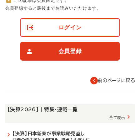
この記事は会員限定です。
非
会員登録すると最後までお読みいただけます。
会
員
の
ログイン
閲
覧
制
限
会員登録
に
つ
い
て
前のページに戻る
【決算2026】 | 特集・連載一覧
全て表示
【決算】日本新薬が事業戦略見直し