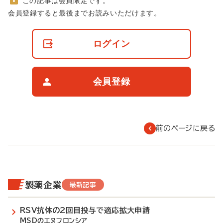
この記事は会員限定です。
非
会員登録すると最後までお読みいただけます。
会
員
の
ログイン
閲
覧
制
限
会員登録
に
つ
い
て
前のページに戻る
製薬企業
最新記事
RSV抗体の2回目投与で適応拡大申請
MSDのエヌフロンシア