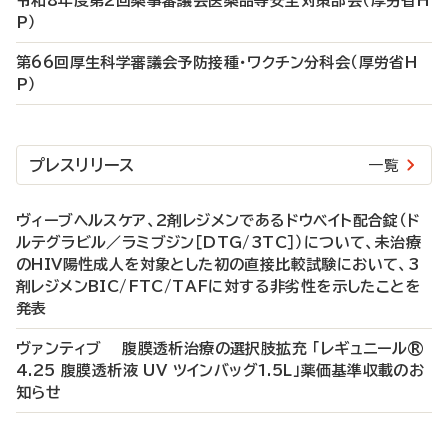
令和8年度第2回薬事審議会医薬品等安全対策部会（厚労省H
P）
第66回厚生科学審議会予防接種・ワクチン分科会（厚労省H
P）
プレスリリース
一覧
ヴィーブヘルスケア、2剤レジメンであるドウベイト配合錠（ド
ルテグラビル／ラミブジン［DTG/3TC］）について、未治療
のHIV陽性成人を対象とした初の直接比較試験において、3
剤レジメンBIC/FTC/TAFに対する非劣性を示したことを
発表
ヴァンティブ 腹膜透析治療の選択肢拡充 「レギュニール®
4.25 腹膜透析液 UV ツインバッグ1.5L」薬価基準収載のお
知らせ