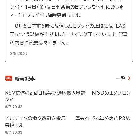
（水）～14日（金）は日刊薬業のEブックを休刊に致しま
す。ウェブサイトは随時更新します。
8月6日午前5時に配信したEブックの上段には「LAS
T」という誤植がありました。すでに修正しています。記事
の内容に変更はありません。
8/5 23:29
一覧
新着記事
RSV抗体の2回目投与で適応拡大申請 MSDのエヌフロン
シア
8/7 20:43
ビルテプソの添文改訂を指示 厚労省、24年公表のP3結
果踏まえ
8/7 20:33