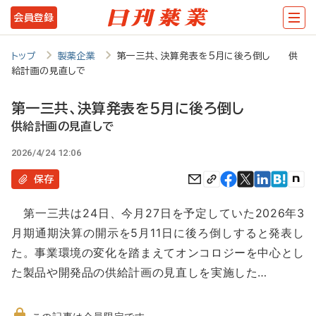
メ
会員登録
イ
ン
トップ
製薬企業
第一三共、決算発表を5月に後ろ倒し 供
給計画の見直しで
コ
ン
第一三共、決算発表を5月に後ろ倒し
テ
供給計画の見直しで
ン
2026/4/24 12:06
ツ
保存
に
第一三共は24日、今月27日を予定していた2026年3
移
月期通期決算の開示を5月11日に後ろ倒しすると発表し
動
た。事業環境の変化を踏まえてオンコロジーを中心とし
た製品や開発品の供給計画の見直しを実施した…