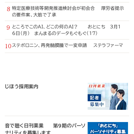
特定医療技術等開発推進検討会が初会合 厚労省提示
の要件案、大筋で了承
ところでこのAI、どこの何のAI？ おとにち 3月1
6日（月） まんまるのデータもぐもぐ（17）
ステボロニン、再発髄膜腫で一変申請 ステラファーマ
寄
稿
じほう採用案内
音で聴く日刊薬業 第9期のパーソ
ナリティを募集します