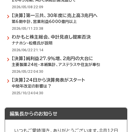
26年3月期、ADC供給計画見直しで
2026/05/08 22:09
【決算】第一三共、30年度に売上高3兆円へ
第6期中計、営業利益6000億円以上
2026/05/11 23:38
わかもと株主総会、中計見直し提案否決
ナナホシ・松橋氏が説明
2026/06/22 21:14
【決算】純利益27.9％増、2兆円の大台に
主要製薬24社・本紙集計、アステラスや住友が牽引
2026/05/22 04:30
【決算】24日から決算発表がスタート
中間年改定の影響は？
2025/10/24 04:30
編集長からのお知らせ
いつもご愛読頂き、ありがとうございます。8月12日