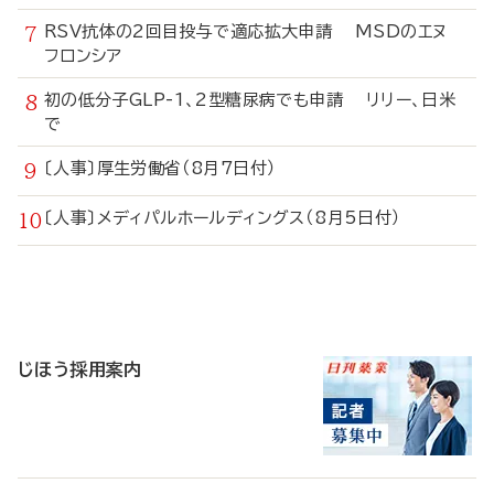
RSV抗体の2回目投与で適応拡大申請 MSDのエヌ
フロンシア
初の低分子GLP-1、2型糖尿病でも申請 リリー、日米
で
〔人事〕厚生労働省（8月7日付）
〔人事〕メディパルホールディングス（8月5日付）
寄
稿
じほう採用案内