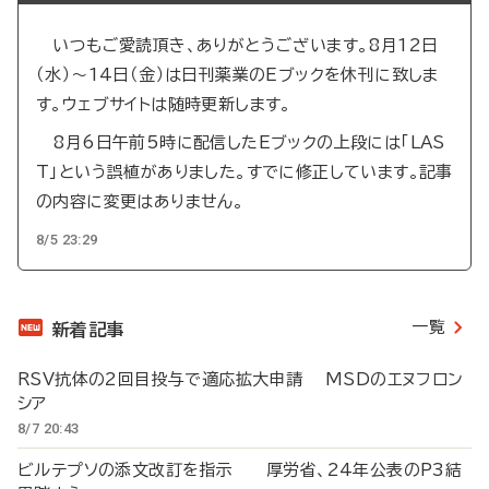
いつもご愛読頂き、ありがとうございます。8月12日
（水）～14日（金）は日刊薬業のEブックを休刊に致しま
す。ウェブサイトは随時更新します。
8月6日午前5時に配信したEブックの上段には「LAS
T」という誤植がありました。すでに修正しています。記事
の内容に変更はありません。
8/5 23:29
一覧
新着記事
RSV抗体の2回目投与で適応拡大申請 MSDのエヌフロン
シア
8/7 20:43
ビルテプソの添文改訂を指示 厚労省、24年公表のP3結