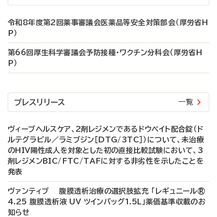
令和8年度第2回薬事審議会医薬品等安全対策部会（厚労省H
P）
第66回厚生科学審議会予防接種・ワクチン分科会（厚労省H
P）
プレスリリース
一覧
ヴィーブヘルスケア、2剤レジメンであるドウベイト配合錠（ド
ルテグラビル／ラミブジン［DTG/3TC］）について、未治療
のHIV陽性成人を対象とした初の直接比較試験において、3
剤レジメンBIC/FTC/TAFに対する非劣性を示したことを
発表
ヴァンティブ 腹膜透析治療の選択肢拡充 「レギュニール®
4.25 腹膜透析液 UV ツインバッグ1.5L」薬価基準収載のお
知らせ