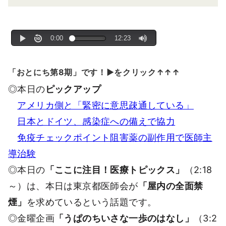
「おとにち第8期」です！▶をクリック↑↑↑
◎本日の
ピックアップ
アメリカ側と「緊密に意思疎通している」
日本とドイツ、感染症への備えで協力
免疫チェックポイント阻害薬の副作用で医師主
導治験
◎本日の
「ここに注目！医療トピックス」
（2:18
～）は、本日は東京都医師会が
「屋内の全面禁
煙」
を求めているという話題です。
◎金曜企画
「うぱのちいさな一歩のはなし」
（3:2