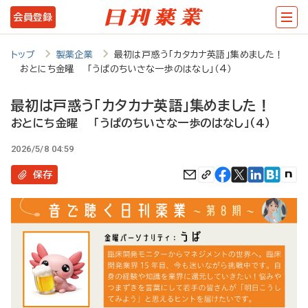
メ
会員登録
イ
ン
トップ
製薬企業
最初は戸惑う「カタカナ英語」集めました！
おとにち金曜 「うぱのちいさな一歩のはなし」（4）
コ
ン
最初は戸惑う「カタカナ英語」集めました！
テ
おとにち金曜 「うぱのちいさな一歩のはなし」（4）
ン
2026/5/8 04:59
ツ
保存
に
移
動