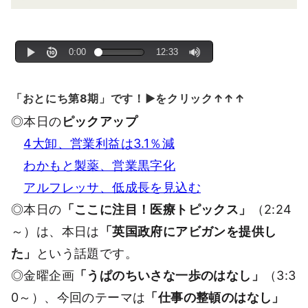
「おとにち第8期」です！▶をクリック↑↑↑
◎本日の
ピックアップ
4大卸、営業利益は3.1％減
わかもと製薬、営業黒字化
アルフレッサ、低成長を見込む
◎本日の
「ここに注目！医療トピックス」
（2:24
～）は、本日は
「英国政府にアビガンを提供し
た」
という話題です。
◎金曜企画
「うぱのちいさな一歩のはなし」
（3:3
0～）、今回のテーマは
「仕事の整頓のはなし」