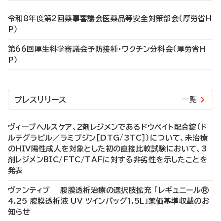
令和8年度第2回薬事審議会医薬品等安全対策部会（厚労省H
P）
第66回厚生科学審議会予防接種・ワクチン分科会（厚労省H
P）
プレスリリース
一覧
ヴィーブヘルスケア、2剤レジメンであるドウベイト配合錠（ド
ルテグラビル／ラミブジン［DTG/3TC］）について、未治療
のHIV陽性成人を対象とした初の直接比較試験において、3
剤レジメンBIC/FTC/TAFに対する非劣性を示したことを
発表
ヴァンティブ 腹膜透析治療の選択肢拡充 「レギュニール®
4.25 腹膜透析液 UV ツインバッグ1.5L」薬価基準収載のお
知らせ