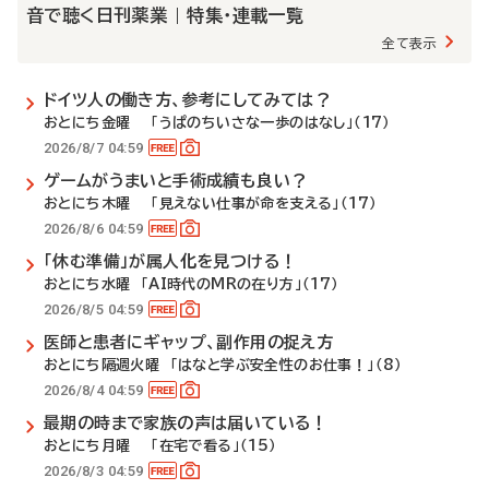
音で聴く日刊薬業 | 特集・連載一覧
全て表示
ドイツ人の働き方、参考にしてみては？
おとにち金曜 「うぱのちいさな一歩のはなし」（17）
2026/8/7 04:59
ゲームがうまいと手術成績も良い？
おとにち木曜 「見えない仕事が命を支える」（17）
2026/8/6 04:59
「休む準備」が属人化を見つける！
おとにち水曜 「AI時代のMRの在り方」（17）
2026/8/5 04:59
医師と患者にギャップ、副作用の捉え方
おとにち隔週火曜 「はなと学ぶ安全性のお仕事！」（8）
2026/8/4 04:59
最期の時まで家族の声は届いている！
おとにち月曜 「在宅で看る」（15）
2026/8/3 04:59