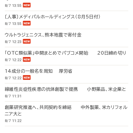
8/7 13:55
〔人事〕メディパルホールディングス（8月5日付）
8/7 13:55
ウルトラジェニクス、熊本地震で寄付金
8/7 12:23
「OTC類似薬」中間まとめでパブコメ開始 20日締め切り
8/7 12:22
14成分の一般名を周知 厚労省
8/7 12:22
線維性炎症性疾患の抗体創製で提携 小野薬品、米企業と
8/7 11:31
創薬研究推進へ、共同契約を締結 中外製薬、米カリフォル
ニア大と
8/7 11:22