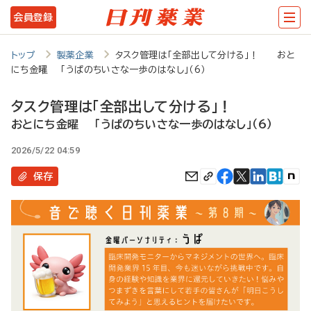
メ
会員登録
イ
ン
トップ
製薬企業
タスク管理は「全部出して分ける」！ おと
にち金曜 「うぱのちいさな一歩のはなし」（6）
コ
ン
タスク管理は「全部出して分ける」！
テ
おとにち金曜 「うぱのちいさな一歩のはなし」（6）
ン
2026/5/22 04:59
ツ
保存
に
移
動