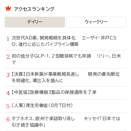
アクセスランキング
デイリー
ウィークリー
次世代AD薬、開発戦略を具体化 エーザイ・井戸CS
O、進行に応じたパイプライン構築
初の低分子GLP-1、2型糖尿病でも申請 リリー、日米
で
【決算】日本新薬が事業戦略見直し 開発の優先順位
を明確化、導出入を盛んに
【中医協】医療機器3製品の保険適用を了承
〔人事〕厚生労働省（8月7日付）
タブネオス、欧州で承認取り消し キッセイ「日本では
引き続き協議中」