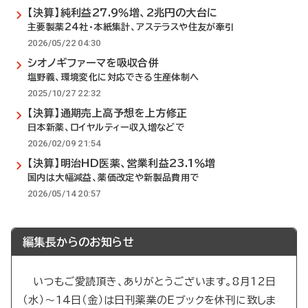
【決算】純利益27.9％増、2兆円の大台に
主要製薬24社・本紙集計、アステラスや住友が牽引
2026/05/22 04:30
シオノギファーマを吸収合併
塩野義、環境変化に対応できる生産体制へ
2025/10/27 22:32
【決算】通期売上高予想を上方修正
日本新薬、ロイヤルティー収入増などで
2026/02/09 21:54
【決算】明治HD医薬、営業利益23.1％増
国内は大幅減益、薬価改定や新製品費用で
2026/05/14 20:57
編集長からのお知らせ
いつもご愛読頂き、ありがとうございます。8月12日
（水）～14日（金）は日刊薬業のEブックを休刊に致しま