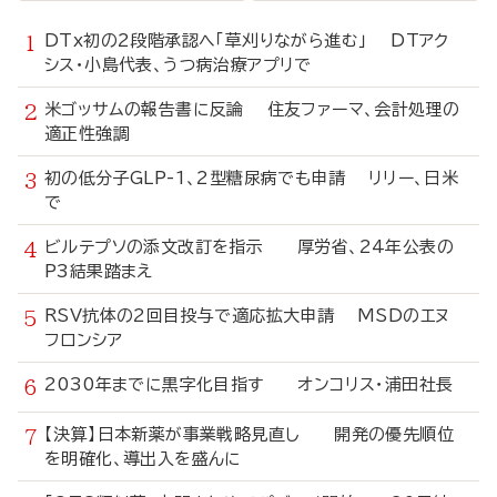
DTx初の2段階承認へ「草刈りながら進む」 DTアク
シス・小島代表、うつ病治療アプリで
米ゴッサムの報告書に反論 住友ファーマ、会計処理の
適正性強調
初の低分子GLP-1、2型糖尿病でも申請 リリー、日米
で
ビルテプソの添文改訂を指示 厚労省、24年公表の
P3結果踏まえ
RSV抗体の2回目投与で適応拡大申請 MSDのエヌ
フロンシア
2030年までに黒字化目指す オンコリス・浦田社長
【決算】日本新薬が事業戦略見直し 開発の優先順位
を明確化、導出入を盛んに