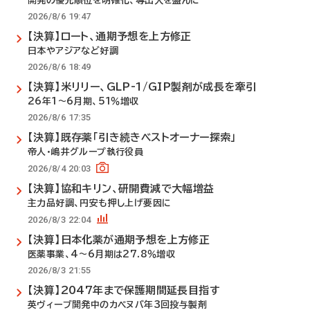
開発の優先順位を明確化、導出入を盛んに
2026/8/6 19:47
【決算】ロート、通期予想を上方修正
日本やアジアなど好調
2026/8/6 18:49
【決算】米リリー、GLP-1/GIP製剤が成長を牽引
26年1～6月期、51％増収
2026/8/6 17:35
【決算】既存薬「引き続きベストオーナー探索」
帝人・嶋井グループ執行役員
2026/8/4 20:03
【決算】協和キリン、研開費減で大幅増益
主力品好調、円安も押し上げ要因に
2026/8/3 22:04
【決算】日本化薬が通期予想を上方修正
医薬事業、4～6月期は27.8％増収
2026/8/3 21:55
【決算】2047年まで保護期間延長目指す
英ヴィーブ開発中のカベヌバ年3回投与製剤