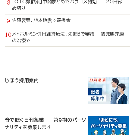
「OTC類似薬」中間まとめでパブコメ開始 20日締
め切り
佐藤製薬、熊本地震で義援金
メトホルミン併用維持療法、先進Bで審議 初発膠芽腫
の治療で
寄
稿
じほう採用案内
音で聴く日刊薬業 第9期のパーソ
ナリティを募集します