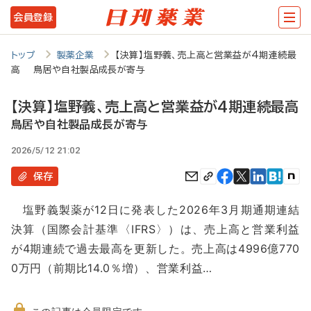
メ
会員登録
イ
ン
トップ
製薬企業
【決算】塩野義、売上高と営業益が4期連続最
高 鳥居や自社製品成長が寄与
コ
ン
【決算】塩野義、売上高と営業益が4期連続最高
テ
鳥居や自社製品成長が寄与
ン
2026/5/12 21:02
ツ
保存
に
塩野義製薬が12日に発表した2026年3月期通期連結
移
決算（国際会計基準〈IFRS〉）は、売上高と営業利益
動
が4期連続で過去最高を更新した。売上高は4996億770
0万円（前期比14.0％増）、営業利益…