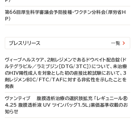
P）
第66回厚生科学審議会予防接種・ワクチン分科会（厚労省H
P）
プレスリリース
一覧
ヴィーブヘルスケア、2剤レジメンであるドウベイト配合錠（ド
ルテグラビル／ラミブジン［DTG/3TC］）について、未治療
のHIV陽性成人を対象とした初の直接比較試験において、3
剤レジメンBIC/FTC/TAFに対する非劣性を示したことを
発表
ヴァンティブ 腹膜透析治療の選択肢拡充 「レギュニール®
4.25 腹膜透析液 UV ツインバッグ1.5L」薬価基準収載のお
知らせ
P