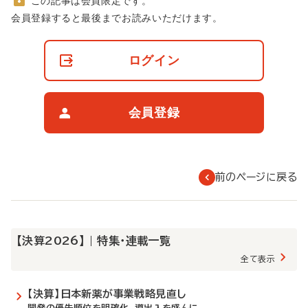
この記事は会員限定です。
非
会員登録すると最後までお読みいただけます。
会
員
の
ログイン
閲
覧
制
限
会員登録
に
つ
い
て
前のページに戻る
【決算2026】 | 特集・連載一覧
全て表示
【決算】日本新薬が事業戦略見直し