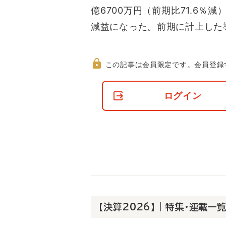
億6700万円（前期比71.6％減
減益になった。前期に計上した
この記事は会員限定です。
会員登録
非
会
ログイン
員
の
閲
覧
制
限
に
つ
い
て
【決算2026】 | 特集・連載一