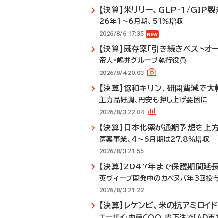
【決算】米リリー、GLP-1/GI
26年1～6月期、51％増収
2026/8/6 17:35
【決算】既存薬「引き続きベストオ
帝人・嶋井グループ執行役員
2026/8/4 20:03
【決算】協和キリン、研開費減で大
主力品好調、円安も押し上げ要因に
2026/8/3 22:04
【決算】日本化薬が通期予想を上
医薬事業、4～6月期は27.8％増収
2026/8/3 21:55
【決算】2047年まで保護期間延
英ヴィーブ開発中のカベヌバ年3回投
2026/8/3 21:22
【決算】レケンビ、米の抗アミロイ
エーザイ・内藤COO、皮下注で「AD市