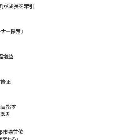
P製剤が成長を牽引
ーナー探索」
幅増益
方修正
長目指す
与製剤
ドβ市場首位
場変わる」