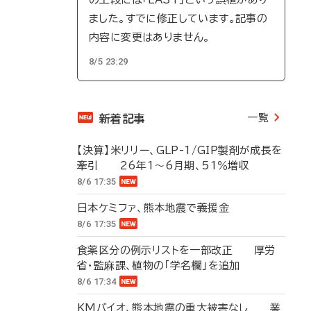
ました。すでに修正しています。記事の
内容に変更はありません。
8/5 23:29
一覧
新着記事
【決算】米リリー、GLP-1/GIP製剤が成長を
牽引 26年1～6月期、51％増収
8/6 17:35
日本ケミファ、熊本地震で義援金
8/6 17:35
食薬区分の例示リストを一部改正 厚労
省・監麻課、植物の「学名欄」を追加
8/6 17:34
KMバイオ、熊本地震の重大被害なし 業