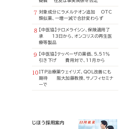
疑義 住友は事実関係を否定
対象成分にラメルテオン追加 OTC
類似薬、一増一減で合計変わらず
【中医協】テロメライシン、保険適用了
承 13日から、オンコリスの再生医
療等製品
【中医協】テッペーザの薬価、5.51％
引き下げ 費用対で、11月から
ITP治療薬ウェイリズ、QOL改善にも
期待 阪大加藤教授、サノフィセミナ
ーで
寄
稿
じほう採用案内