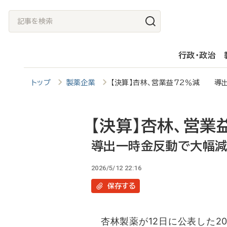
メ
記
イ
事
ン
を
行政・政治
コ
検
ン
索
トップ
製薬企業
【決算】杏林、営業益72％減 導
テ
ン
ツ
【決算】杏林、営業
に
導出一時金反動で大幅
移
2026/5/12 22:16
動
保存
する
杏林製薬が12日に公表した20