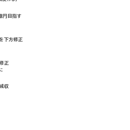
0億円目指す
想を下方修正
修正
に
減収