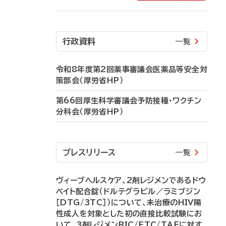
行政資料
一覧
令和8年度第2回薬事審議会医薬品等安全対
策部会（厚労省HP）
第66回厚生科学審議会予防接種・ワクチン
分科会（厚労省HP）
プレスリリース
一覧
ヴィーブヘルスケア、2剤レジメンであるドウ
ベイト配合錠（ドルテグラビル／ラミブジン
［DTG/3TC］）について、未治療のHIV陽
性成人を対象とした初の直接比較試験にお
いて、3剤レジメンBIC/FTC/TAFに対す