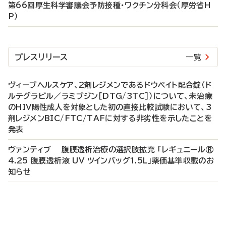
第66回厚生科学審議会予防接種・ワクチン分科会（厚労省H
P）
プレスリリース
一覧
ヴィーブヘルスケア、2剤レジメンであるドウベイト配合錠（ド
ルテグラビル／ラミブジン［DTG/3TC］）について、未治療
のHIV陽性成人を対象とした初の直接比較試験において、3
剤レジメンBIC/FTC/TAFに対する非劣性を示したことを
発表
ヴァンティブ 腹膜透析治療の選択肢拡充 「レギュニール®
4.25 腹膜透析液 UV ツインバッグ1.5L」薬価基準収載のお
知らせ
P
R