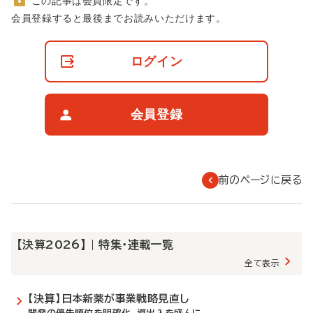
この記事は会員限定です。
非
会員登録すると最後までお読みいただけます。
会
員
の
ログイン
閲
覧
制
限
会員登録
に
つ
い
て
前のページに戻る
【決算2026】 | 特集・連載一覧
全て表示
【決算】日本新薬が事業戦略見直し