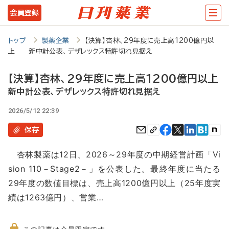
メ
会員登録
イ
ン
トップ
製薬企業
【決算】杏林、29年度に売上高1200億円以
上 新中計公表、デザレックス特許切れ見据え
コ
ン
【決算】杏林、29年度に売上高1200億円以上
テ
新中計公表、デザレックス特許切れ見据え
ン
2026/5/12 22:39
ツ
保存
に
杏林製薬は12日、2026～29年度の中期経営計画「Vi
移
sion 110－Stage2－」を公表した。最終年度に当たる
動
29年度の数値目標は、売上高1200億円以上（25年度実
績は1263億円）、営業…