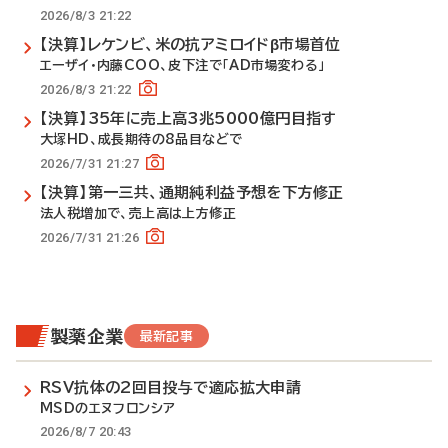
2026/8/3 21:22
【決算】レケンビ、米の抗アミロイドβ市場首位
エーザイ・内藤COO、皮下注で「AD市場変わる」
2026/8/3 21:22
【決算】35年に売上高3兆5000億円目指す
大塚HD、成長期待の8品目などで
2026/7/31 21:27
【決算】第一三共、通期純利益予想を下方修正
法人税増加で、売上高は上方修正
2026/7/31 21:26
製薬企業
最新記事
RSV抗体の2回目投与で適応拡大申請
MSDのエヌフロンシア
2026/8/7 20:43