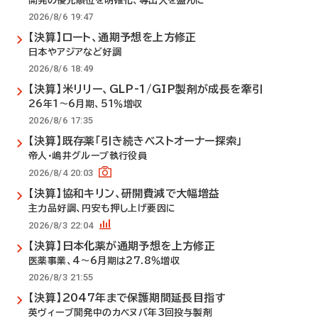
開発の優先順位を明確化、導出入を盛んに
2026/8/6 19:47
【決算】ロート、通期予想を上方修正
日本やアジアなど好調
2026/8/6 18:49
【決算】米リリー、GLP-1/GIP製剤が成長を牽引
26年1～6月期、51％増収
2026/8/6 17:35
【決算】既存薬「引き続きベストオーナー探索」
帝人・嶋井グループ執行役員
2026/8/4 20:03
【決算】協和キリン、研開費減で大幅増益
主力品好調、円安も押し上げ要因に
2026/8/3 22:04
【決算】日本化薬が通期予想を上方修正
医薬事業、4～6月期は27.8％増収
2026/8/3 21:55
【決算】2047年まで保護期間延長目指す
英ヴィーブ開発中のカベヌバ年3回投与製剤