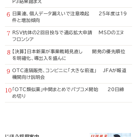
P3結果踏まえ
日薬連、個人データ漏えいで注意喚起 25年度は19
件と増加傾向
RSV抗体の2回目投与で適応拡大申請 MSDのエヌ
フロンシア
【決算】日本新薬が事業戦略見直し 開発の優先順位
を明確化、導出入を盛んに
OTC遠隔販売、コンビニに「大きな前進」 JFAが報道
機関向け説明会
「OTC類似薬」中間まとめでパブコメ開始 20日締
め切り
寄
稿
じほう採用案内