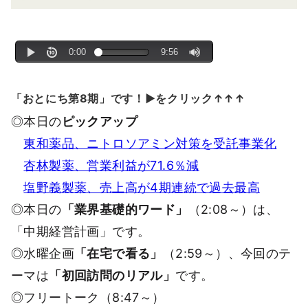
「おとにち第8期」です！▶をクリック↑↑↑
◎本日の
ピックアップ
東和薬品、ニトロソアミン対策を受託事業化
杏林製薬、営業利益が71.6％減
塩野義製薬、売上高が4期連続で過去最高
◎本日の
「業界基礎的ワード」
（2:08～）は、
「中期経営計画」です。
◎水曜企画
「在宅で看る」
（2:59～）、今回のテ
ーマは
「初回訪問のリアル」
です。
◎フリートーク（8:47～）