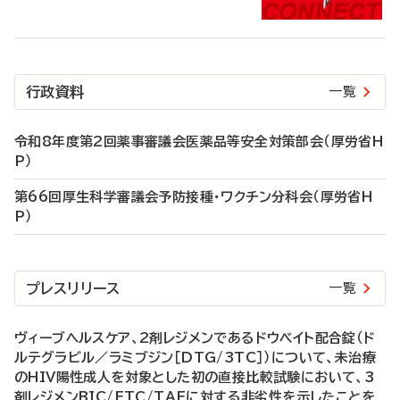
行政資料
一覧
令和8年度第2回薬事審議会医薬品等安全対策部会（厚労省H
P）
第66回厚生科学審議会予防接種・ワクチン分科会（厚労省H
P）
プレスリリース
一覧
ヴィーブヘルスケア、2剤レジメンであるドウベイト配合錠（ド
ルテグラビル／ラミブジン［DTG/3TC］）について、未治療
のHIV陽性成人を対象とした初の直接比較試験において、3
剤レジメンBIC/FTC/TAFに対する非劣性を示したことを