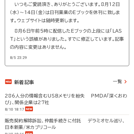
いつもご愛読頂き、ありがとうございます。8月12日
（水）～14日（金）は日刊薬業のEブックを休刊に致しま
す。ウェブサイトは随時更新します。
8月6日午前5時に配信したEブックの上段には「LAS
T」という誤植がありました。すでに修正しています。記事
の内容に変更はありません。
8/5 23:29
一覧
新着記事
286人分の情報含むUSBメモリを紛失 PMDA「深くおわ
び」、関係企業は27社
8/10 18:17
販売契約解除訴訟、仲裁手続きに付託 デラミオセル巡り、
日本新薬/米カプリコール