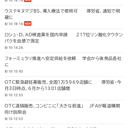
8/10 18:16
ウステキヌマブBS、導入療法で使用可 厚労省、通知で明
確に
8/10 18:16
ロシュ・D、AD検査薬を国内申請 217位リン酸化タウタン
パクを血漿で測定
8/10 14:26
フォーミュラリ推進へ安定供給を依頼 学会から後発品各社
に
8/10 13:43
OTC緊急避妊薬販売、全国1万5969店舗に 厚労省・今
月3日時点、6月から1381店舗増
8/10 12:33
OTC遠隔販売、コンビニに「大きな前進」 JFAが報道機関
向け説明会
8/10 12:32