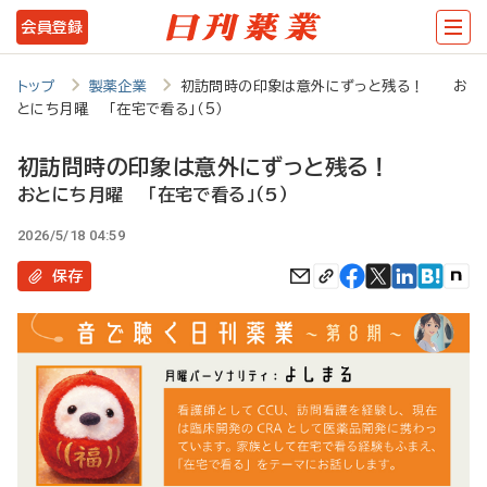
メ
会員登録
イ
ン
トップ
製薬企業
初訪問時の印象は意外にずっと残る！ お
とにち月曜 「在宅で看る」（5）
コ
ン
初訪問時の印象は意外にずっと残る！
テ
おとにち月曜 「在宅で看る」（5）
ン
2026/5/18 04:59
ツ
保存
に
移
動