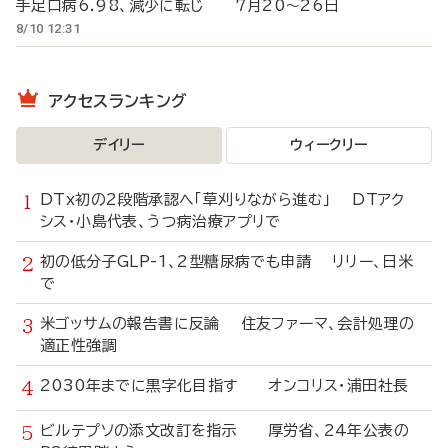
手足口病6.98、減少に転じ 7月20～26日
8/10 12:31
アクセスランキング
デイリー
ウィークリー
DTx初の2段階承認へ「草刈りながら進む」 DTアク
シス・小島代表、うつ病治療アプリで
初の低分子GLP-1、2型糖尿病でも申請 リリー、日米
で
米ゴッサムの報告書に反論 住友ファーマ、会計処理の
適正性強調
2030年までに黒字化目指す オンコリス・浦田社長
ビルテプソの添文改訂を指示 厚労省、24年公表の