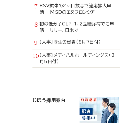
RSV抗体の2回目投与で適応拡大申
請 MSDのエヌフロンシア
初の低分子GLP-1、2型糖尿病でも申
請 リリー、日米で
〔人事〕厚生労働省（8月7日付）
〔人事〕メディパルホールディングス（8
月5日付）
寄
稿
じほう採用案内