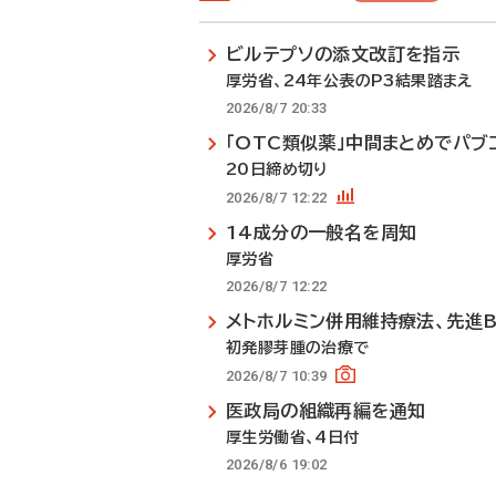
ビルテプソの添文改訂を指示
厚労省、24年公表のP3結果踏まえ
2026/8/7 20:33
「OTC類似薬」中間まとめでパブ
20日締め切り
2026/8/7 12:22
14成分の一般名を周知
厚労省
2026/8/7 12:22
メトホルミン併用維持療法、先進
初発膠芽腫の治療で
2026/8/7 10:39
医政局の組織再編を通知
厚生労働省、4日付
2026/8/6 19:02