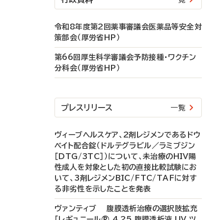
令和8年度第2回薬事審議会医薬品等安全対
策部会（厚労省HP）
第66回厚生科学審議会予防接種・ワクチン
分科会（厚労省HP）
プレスリリース
一覧
ヴィーブヘルスケア、2剤レジメンであるドウ
ベイト配合錠（ドルテグラビル／ラミブジン
［DTG/3TC］）について、未治療のHIV陽
性成人を対象とした初の直接比較試験にお
いて、3剤レジメンBIC/FTC/TAFに対す
る非劣性を示したことを発表
ヴァンティブ 腹膜透析治療の選択肢拡充
「レギュニール® 4.25 腹膜透析液 UV ツ