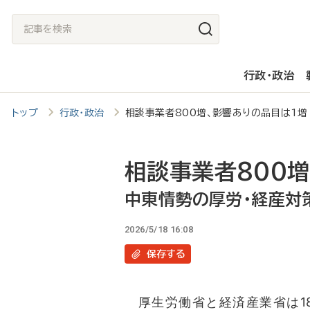
メ
記
イ
事
ン
を
行政・政治
コ
検
ン
索
トップ
行政・政治
相談事業者800増、影響ありの品目は1
テ
ン
ツ
相談事業者800
に
中東情勢の厚労・経産対
移
2026/5/18 16:08
動
保存
する
厚生労働省と経済産業省は1