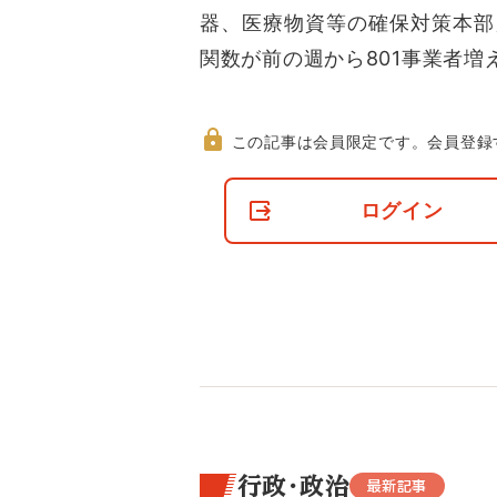
器、医療物資等の確保対策本部
関数が前の週から801事業者増
この記事は会員限定です。
会員登録
非
会
ログイン
員
の
閲
覧
制
限
に
つ
い
て
行政・政治
最新記事