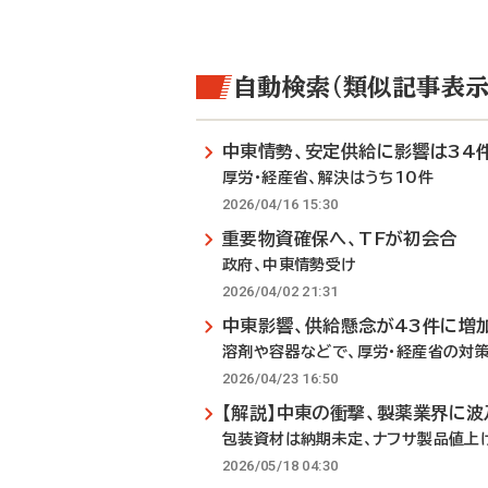
自動検索（類似記事表示
中東情勢、安定供給に影響は34
厚労・経産省、解決はうち10件
2026/04/16 15:30
重要物資確保へ、TFが初会合
政府、中東情勢受け
2026/04/02 21:31
中東影響、供給懸念が43件に増
溶剤や容器などで、厚労・経産省の対
2026/04/23 16:50
【解説】中東の衝撃、製薬業界に波
包装資材は納期未定、ナフサ製品値上
2026/05/18 04:30