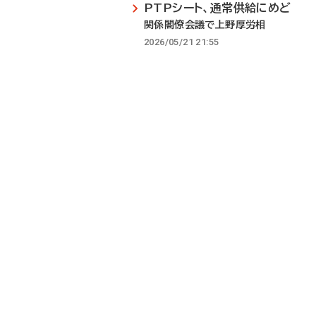
PTPシート、通常供給にめど
関係閣僚会議で上野厚労相
2026/05/21 21:55