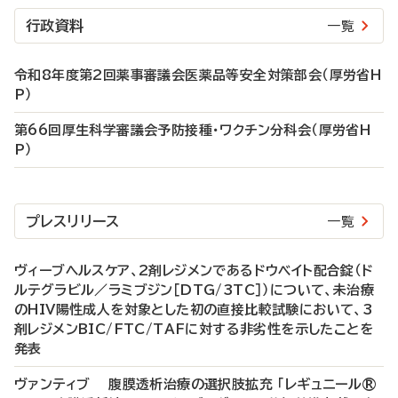
行政資料
一覧
令和8年度第2回薬事審議会医薬品等安全対策部会（厚労省H
P）
第66回厚生科学審議会予防接種・ワクチン分科会（厚労省H
P）
プレスリリース
一覧
ヴィーブヘルスケア、2剤レジメンであるドウベイト配合錠（ド
ルテグラビル／ラミブジン［DTG/3TC］）について、未治療
のHIV陽性成人を対象とした初の直接比較試験において、3
剤レジメンBIC/FTC/TAFに対する非劣性を示したことを
発表
ヴァンティブ 腹膜透析治療の選択肢拡充 「レギュニール®