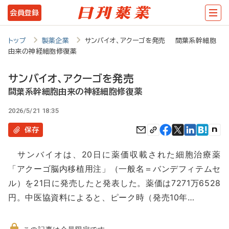
メ
会員登録
イ
ン
トップ
製薬企業
サンバイオ、アクーゴを発売 間葉系幹細胞
由来の神経細胞修復薬
コ
ン
サンバイオ、アクーゴを発売
テ
間葉系幹細胞由来の神経細胞修復薬
ン
2026/5/21 18:35
ツ
保存
に
サンバイオは、20日に薬価収載された細胞治療薬
移
「アクーゴ脳内移植用注」（一般名＝バンデフィテムセ
動
ル）を21日に発売したと発表した。薬価は7271万6528
円。中医協資料によると、ピーク時（発売10年…