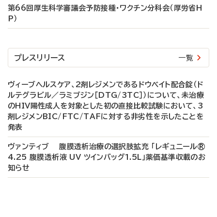
第66回厚生科学審議会予防接種・ワクチン分科会（厚労省H
P）
プレスリリース
一覧
ヴィーブヘルスケア、2剤レジメンであるドウベイト配合錠（ド
ルテグラビル／ラミブジン［DTG/3TC］）について、未治療
のHIV陽性成人を対象とした初の直接比較試験において、3
剤レジメンBIC/FTC/TAFに対する非劣性を示したことを
発表
ヴァンティブ 腹膜透析治療の選択肢拡充 「レギュニール®
4.25 腹膜透析液 UV ツインバッグ1.5L」薬価基準収載のお
知らせ
P