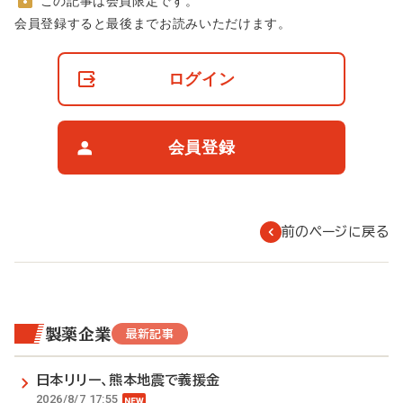
この記事は会員限定です。
非
会員登録すると最後までお読みいただけます。
会
員
の
ログイン
閲
覧
制
限
会員登録
に
つ
い
て
前のページに戻る
製薬企業
最新記事
日本リリー、熊本地震で義援金
2026/8/7 17:55