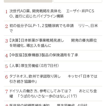
次世代AD薬、開発戦略を具体化 エーザイ・井戸CS
O、進行に応じたパイプライン構築
初の低分子GLP-1、2型糖尿病でも申請 リリー、日米
で
【決算】日本新薬が事業戦略見直し 開発の優先順位
を明確化、導出入を盛んに
【中医協】医療機器3製品の保険適用を了承
〔人事〕厚生労働省（8月7日付）
タブネオス、欧州で承認取り消し キッセイ「日本では
引き続き協議中」
ドイツ人の働き方、参考にしてみては？ おとにち金
曜 「うぱのちいさな一歩のはなし」（17）
医政局の組織再編を通知 厚生労働省、4日付