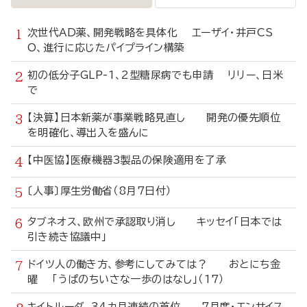
次世代AD薬、開発戦略を具体化 エーザイ・井戸CS
O、進行に応じたパイプライン構築
初の低分子GLP-1、2型糖尿病でも申請 リリー、日米
で
【決算】日本新薬が事業戦略見直し 開発の優先順位
を明確化、導出入を盛んに
【中医協】医療機器3製品の保険適用を了承
〔人事〕厚生労働省（8月7日付）
タブネオス、欧州で承認取り消し キッセイ「日本では
引き続き協議中」
ドイツ人の働き方、参考にしてみては？ おとにち金
曜 「うぱのちいさな一歩のはなし」（17）
キイトルーダ、34カ月連続の首位 7月度・エンサイス