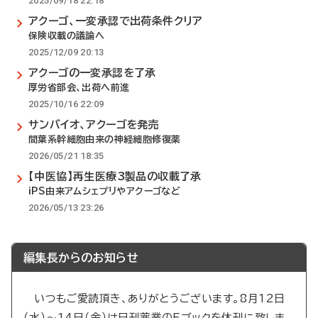
2025/09/18 22:18
アクーゴ、一変承認で出荷条件クリア
保険収載の議論へ
2025/12/09 20:13
アクーゴの一変承認を了承
厚労省部会、出荷へ前進
2025/10/16 22:09
サンバイオ、アクーゴを発売
間葉系幹細胞由来の神経細胞修復薬
2026/05/21 18:35
【中医協】再生医療3製品の収載了承
iPS由来アムシェプリやアクーゴなど
2026/05/13 23:26
編集長からのお知らせ
いつもご愛読頂き、ありがとうございます。8月12日
（水）～14日（金）は日刊薬業のEブックを休刊に致しま