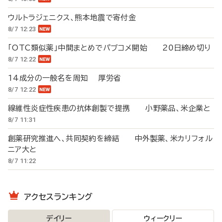
ウルトラジェニクス、熊本地震で寄付金
8/7 12:23
「OTC類似薬」中間まとめでパブコメ開始 20日締め切り
8/7 12:22
14成分の一般名を周知 厚労省
8/7 12:22
線維性炎症性疾患の抗体創製で提携 小野薬品、米企業と
8/7 11:31
創薬研究推進へ、共同契約を締結 中外製薬、米カリフォル
ニア大と
8/7 11:22
アクセスランキング
デイリー
ウィークリー