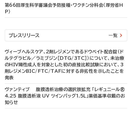
第66回厚生科学審議会予防接種・ワクチン分科会（厚労省H
P）
プレスリリース
一覧
ヴィーブヘルスケア、2剤レジメンであるドウベイト配合錠（ド
ルテグラビル／ラミブジン［DTG/3TC］）について、未治療
のHIV陽性成人を対象とした初の直接比較試験において、3
剤レジメンBIC/FTC/TAFに対する非劣性を示したことを
発表
ヴァンティブ 腹膜透析治療の選択肢拡充 「レギュニール®
4.25 腹膜透析液 UV ツインバッグ1.5L」薬価基準収載のお
知らせ
P