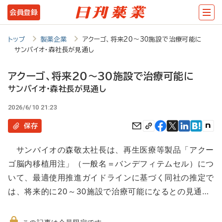
メ
会員登録
イ
ン
トップ
製薬企業
アクーゴ、将来20～30施設で治療可能に
サンバイオ・森社長が見通し
コ
ン
アクーゴ、将来20～30施設で治療可能に
テ
サンバイオ・森社長が見通し
ン
2026/6/10 21:23
ツ
保存
に
サンバイオの森敬太社長は、再生医療等製品「アクー
移
ゴ脳内移植用注」（一般名＝バンデフィテムセル）につ
動
いて、最適使用推進ガイドラインに基づく同社の推定で
は、将来的に20～30施設で治療可能になるとの見通…