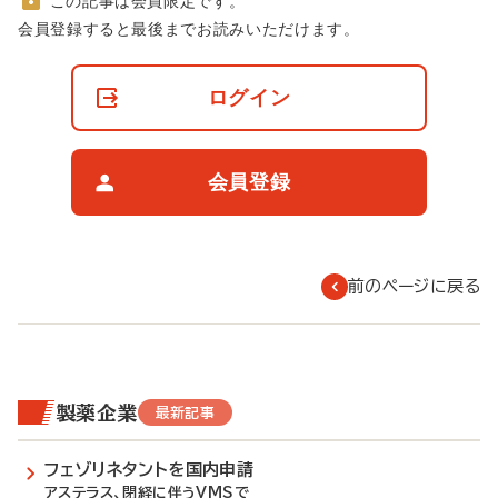
この記事は会員限定です。
非
会員登録すると最後までお読みいただけます。
会
員
の
ログイン
閲
覧
制
限
会員登録
に
つ
い
て
前のページに戻る
製薬企業
最新記事
フェゾリネタントを国内申請
アステラス、閉経に伴うVMSで