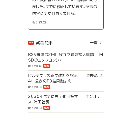
ました。すでに修正しています。記事の
内容に変更はありません。
8/5 23:29
一覧
新着記事
RSV抗体の2回目投与で適応拡大申請 M
SDのエヌフロンシア
8/7 20:43
ビルテプソの添文改訂を指示 厚労省、2
4年公表のP3結果踏まえ
8/7 20:33
2030年までに黒字化目指す オンコリ
ス・浦田社長
8/7 20:33