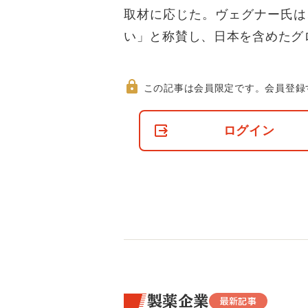
取材に応じた。ヴェグナー氏は
い」と称賛し、日本を含めたグ
この記事は会員限定です。
会員登録
非
会
ログイン
員
の
閲
覧
制
限
に
つ
い
て
製薬企業
最新記事