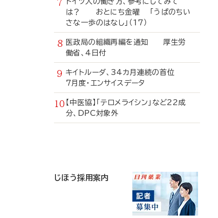
ドイツ人の働き方、参考にしてみて
は？ おとにち金曜 「うぱのちい
さな一歩のはなし」（17）
医政局の組織再編を通知 厚生労
働省、4日付
キイトルーダ、34カ月連続の首位
7月度・エンサイスデータ
【中医協】「テロメライシン」など22成
分、DPC対象外
寄
稿
じほう採用案内