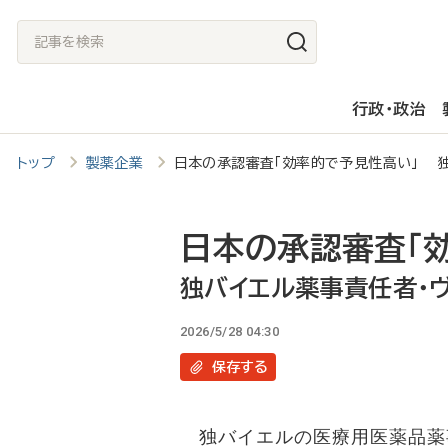
メ
記
イ
事
ン
を
行政・政治
コ
検
ン
索
トップ
製薬企業
日本の承認審査「効率的で予見性高い」 独
テ
ン
ツ
日本の承認審査「
に
独バイエル薬事責任者・
移
2026/5/28 04:30
動
保存
する
独バイエルの医療用医薬品薬