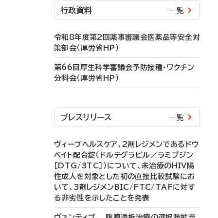
行政資料
一覧
令和8年度第2回薬事審議会医薬品等安全対
策部会（厚労省HP）
第66回厚生科学審議会予防接種・ワクチン
分科会（厚労省HP）
プレスリリース
一覧
ヴィーブヘルスケア、2剤レジメンであるドウ
ベイト配合錠（ドルテグラビル／ラミブジン
［DTG/3TC］）について、未治療のHIV陽
性成人を対象とした初の直接比較試験にお
いて、3剤レジメンBIC/FTC/TAFに対す
る非劣性を示したことを発表
ヴァンティブ 腹膜透析治療の選択肢拡充