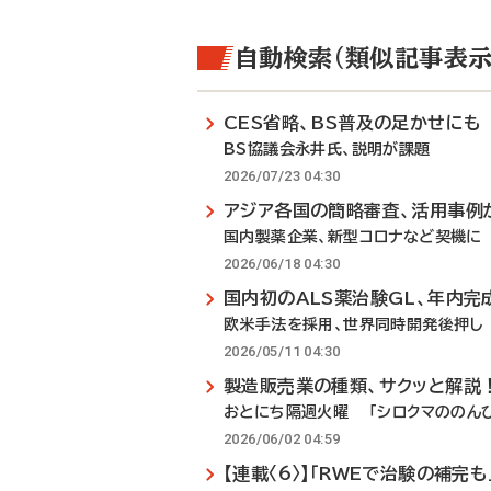
自動検索（類似記事表示
CES省略、BS普及の足かせにも
BS協議会永井氏、説明が課題
2026/07/23 04:30
アジア各国の簡略審査、活用事例
国内製薬企業、新型コロナなど契機に
2026/06/18 04:30
国内初のALS薬治験GL、年内完
欧米手法を採用、世界同時開発後押し
2026/05/11 04:30
製造販売業の種類、サクッと解説
おとにち隔週火曜 「シロクマののんび
2026/06/02 04:59
【連載〈6〉】「RWEで治験の補完も