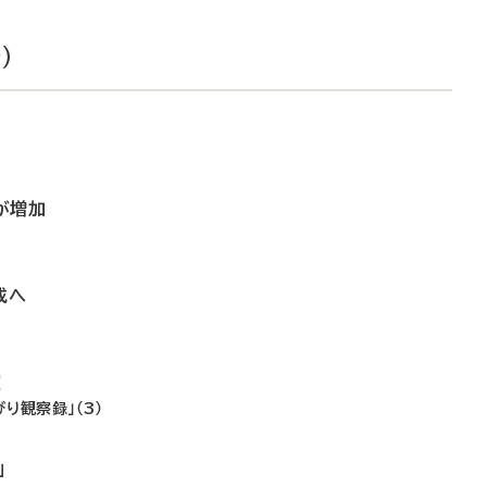
）
が増加
成へ
！
り観察録」（3）
」