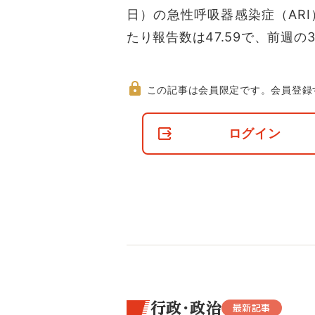
日）の急性呼吸器感染症（AR
たり報告数は47.59で、前週の36
この記事は会員限定です。
会員登録
非
会
ログイン
員
の
閲
覧
制
限
に
つ
い
て
行政・政治
最新記事