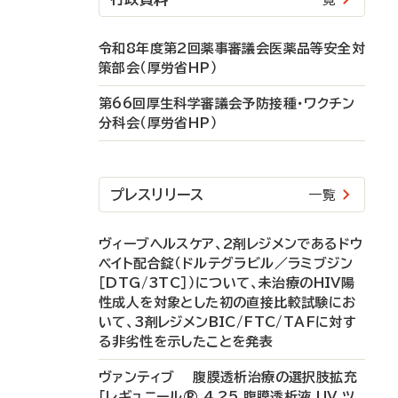
令和8年度第2回薬事審議会医薬品等安全対
策部会（厚労省HP）
第66回厚生科学審議会予防接種・ワクチン
分科会（厚労省HP）
プレスリリース
一覧
ヴィーブヘルスケア、2剤レジメンであるドウ
ベイト配合錠（ドルテグラビル／ラミブジン
［DTG/3TC］）について、未治療のHIV陽
性成人を対象とした初の直接比較試験にお
いて、3剤レジメンBIC/FTC/TAFに対す
る非劣性を示したことを発表
ヴァンティブ 腹膜透析治療の選択肢拡充
「レギュニール® 4.25 腹膜透析液 UV ツ