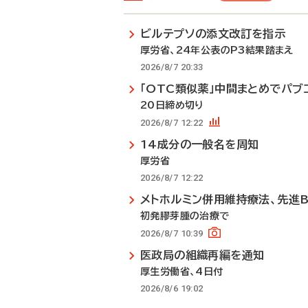
ビルテプソの添文改訂を指示
厚労省、24年公表のP3結果踏まえ
2026/8/7 20:33
「OTC類似薬」中間まとめでパブ
20日締め切り
2026/8/7 12:22
14成分の一般名を周知
厚労省
2026/8/7 12:22
メトホルミン併用維持療法、先進
初発膠芽腫の治療で
2026/8/7 10:39
医政局の組織再編を通知
厚生労働省、4日付
2026/8/6 19:02