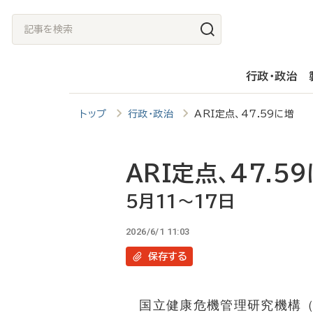
メ
記
イ
事
ン
を
行政・政治
コ
検
ン
索
トップ
行政・政治
ARI定点、47.59に増 
テ
ン
ツ
ARI定点、47.5
に
5月11～17日
移
2026/6/1 11:03
動
保存
する
国立健康危機管理研究機構（JIH