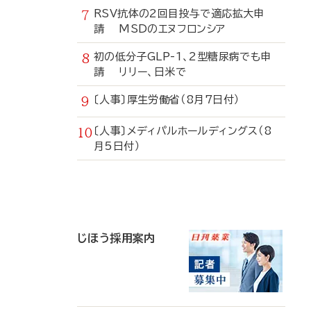
RSV抗体の2回目投与で適応拡大申
請 MSDのエヌフロンシア
初の低分子GLP-1、2型糖尿病でも申
請 リリー、日米で
〔人事〕厚生労働省（8月7日付）
〔人事〕メディパルホールディングス（8
月5日付）
寄
稿
じほう採用案内