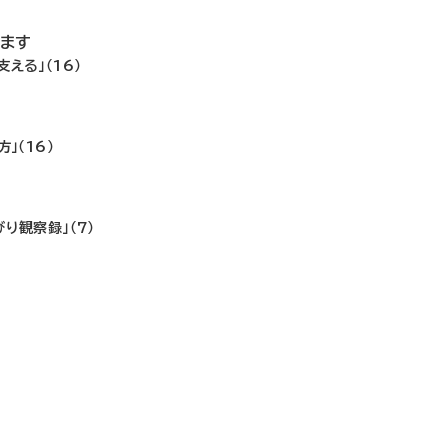
ます
える」（16）
！
」（16）
り観察録」（7）