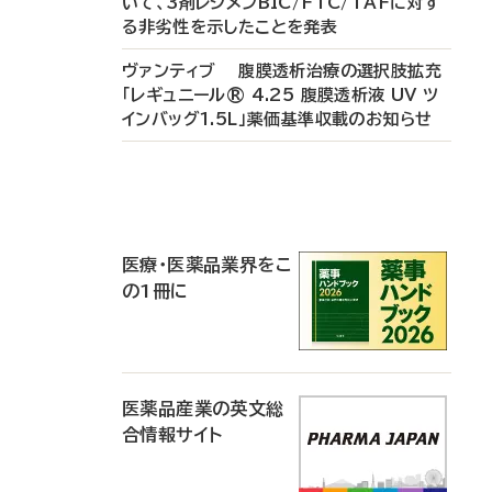
いて、3剤レジメンBIC/FTC/TAFに対す
る非劣性を示したことを発表
ヴァンティブ 腹膜透析治療の選択肢拡充
「レギュニール® 4.25 腹膜透析液 UV ツ
インバッグ1.5L」薬価基準収載のお知らせ
P
R
医療・医薬品業界をこ
の1冊に
医薬品産業の英文総
合情報サイト