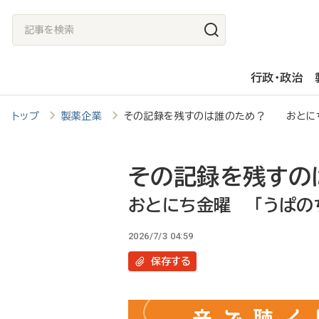
メ
記
イ
事
ン
を
行政・政治
コ
検
ン
索
トップ
製薬企業
その記録を残すのは誰のため？ おとにち
テ
ン
ツ
その記録を残すの
に
おとにち金曜 「うぱのち
移
2026/7/3 04:59
動
保存
する