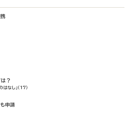
提携
ては？
はなし」（17）
でも申請