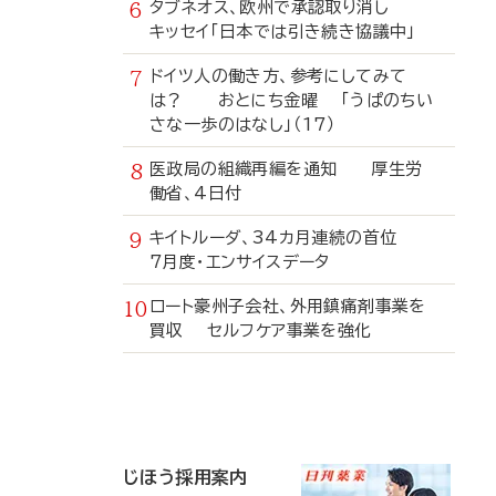
タブネオス、欧州で承認取り消し
キッセイ「日本では引き続き協議中」
ドイツ人の働き方、参考にしてみて
は？ おとにち金曜 「うぱのちい
さな一歩のはなし」（17）
医政局の組織再編を通知 厚生労
働省、4日付
キイトルーダ、34カ月連続の首位
7月度・エンサイスデータ
ロート豪州子会社、外用鎮痛剤事業を
買収 セルフケア事業を強化
寄
稿
じほう採用案内