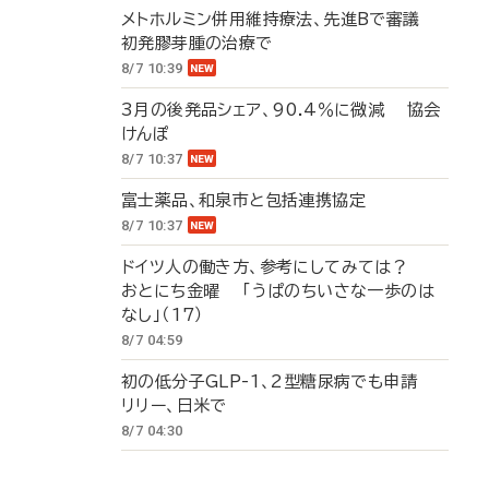
メトホルミン併用維持療法、先進Bで審議
初発膠芽腫の治療で
8/7 10:39
3月の後発品シェア、90.4％に微減 協会
けんぽ
8/7 10:37
富士薬品、和泉市と包括連携協定
8/7 10:37
ドイツ人の働き方、参考にしてみては？
おとにち金曜 「うぱのちいさな一歩のは
なし」（17）
8/7 04:59
初の低分子GLP-1、2型糖尿病でも申請
リリー、日米で
8/7 04:30