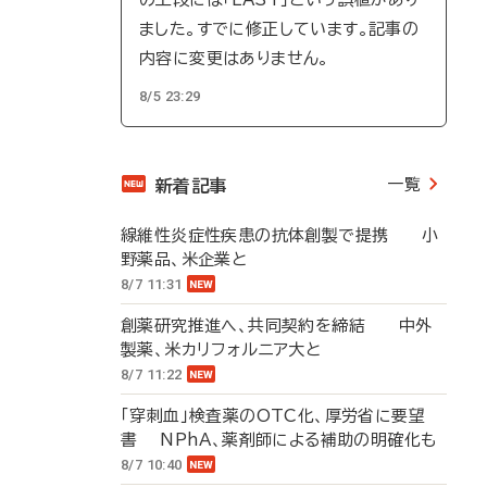
ました。すでに修正しています。記事の
内容に変更はありません。
8/5 23:29
一覧
新着記事
線維性炎症性疾患の抗体創製で提携 小
野薬品、米企業と
8/7 11:31
創薬研究推進へ、共同契約を締結 中外
製薬、米カリフォルニア大と
8/7 11:22
「穿刺血」検査薬のOTC化、厚労省に要望
書 NPhA、薬剤師による補助の明確化も
8/7 10:40