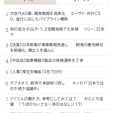
次世代AD薬、開発戦略を具体化 エーザイ・井戸CS
O、進行に応じたパイプライン構築
初の低分子GLP-1、2型糖尿病でも申請 リリー、日米
で
【決算】日本新薬が事業戦略見直し 開発の優先順位
を明確化、導出入を盛んに
【中医協】医療機器3製品の保険適用を了承
〔人事〕厚生労働省（8月7日付）
タブネオス、欧州で承認取り消し キッセイ「日本では
引き続き協議中」
ドイツ人の働き方、参考にしてみては？ おとにち金
曜 「うぱのちいさな一歩のはなし」（17）