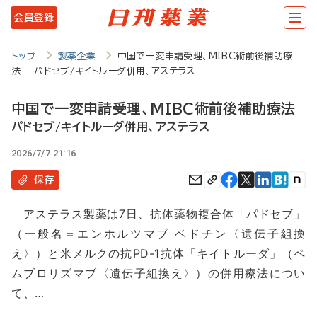
メ
会員登録
イ
ン
トップ
製薬企業
中国で一変申請受理、MIBC術前後補助療
法 パドセブ/キイトルーダ併用、アステラス
コ
ン
中国で一変申請受理、MIBC術前後補助療法
テ
パドセブ/キイトルーダ併用、アステラス
ン
2026/7/7 21:16
ツ
保存
に
アステラス製薬は7日、抗体薬物複合体「パドセブ」
移
（一般名＝エンホルツマブ ベドチン〈遺伝子組換
動
え〉）と米メルクの抗PD-1抗体「キイトルーダ」（ペ
ムブロリズマブ〈遺伝子組換え〉）の併用療法につい
て、…