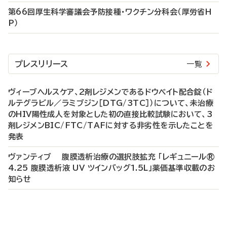
第66回厚生科学審議会予防接種・ワクチン分科会（厚労省H
P）
プレスリリース
一覧
ヴィーブヘルスケア、2剤レジメンであるドウベイト配合錠（ド
ルテグラビル／ラミブジン［DTG/3TC］）について、未治療
のHIV陽性成人を対象とした初の直接比較試験において、3
剤レジメンBIC/FTC/TAFに対する非劣性を示したことを
発表
ヴァンティブ 腹膜透析治療の選択肢拡充 「レギュニール®
4.25 腹膜透析液 UV ツインバッグ1.5L」薬価基準収載のお
知らせ
P