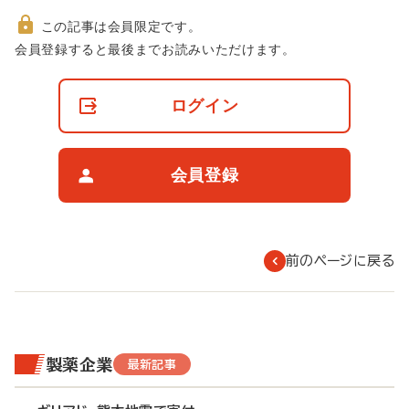
この記事は会員限定です。
非
会員登録すると最後までお読みいただけます。
会
員
の
ログイン
閲
覧
制
限
会員登録
に
つ
い
て
前のページに戻る
製薬企業
最新記事