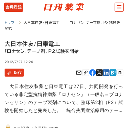
メ
会員登録
イ
ン
トップ
大日本住友/日東電工 「ロナセン」テープ剤、P2試験を
開始
コ
ン
大日本住友/日東電工
テ
「ロナセン」テープ剤、P2試験を開始
ン
2012/7/27 12:26
ツ
保存
に
大日本住友製薬と日東電工は27日、共同開発を行っ
移
ている非定型抗精神病薬「ロナセン」（一般名＝ブロナ
動
ンセリン）のテープ製剤について、臨床第2相（P2）試
験を開始したと発表した。 統合失調症治療用のテー…