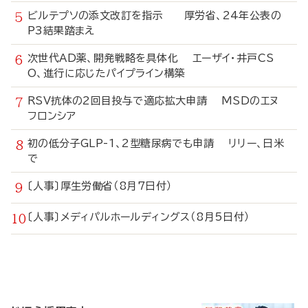
ビルテプソの添文改訂を指示 厚労省、24年公表の
P3結果踏まえ
次世代AD薬、開発戦略を具体化 エーザイ・井戸CS
O、進行に応じたパイプライン構築
RSV抗体の2回目投与で適応拡大申請 MSDのエヌ
フロンシア
初の低分子GLP-1、2型糖尿病でも申請 リリー、日米
で
〔人事〕厚生労働省（8月7日付）
〔人事〕メディパルホールディングス（8月5日付）
寄
稿