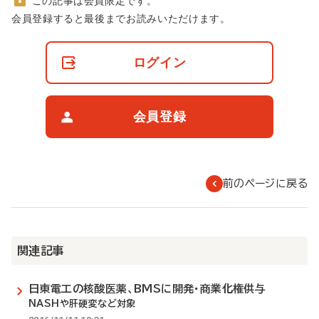
この記事は会員限定です。
非
会員登録すると最後までお読みいただけます。
会
員
の
ログイン
閲
覧
制
限
会員登録
に
つ
い
て
前のページに戻る
関連記事
日東電工の核酸医薬、BMSに開発・商業化権供与
NASHや肝硬変など対象