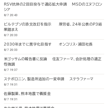
RSV抗体の2回目投与で適応拡大申請 MSDのエヌフロン
シア
8/7 20:43
ビルテプソの添文改訂を指示 厚労省、24年公表のP3結
果踏まえ
8/7 20:33
2030年までに黒字化目指す オンコリス・浦田社長
8/7 20:33
米ゴッサムの報告書に反論 住友ファーマ、会計処理の適正
性強調
8/7 19:37
ステボロニン、製造所追加の一変申請 ステラファーマ
8/7 19:31
佐藤製薬、熊本地震で義援金
8/7 19:31