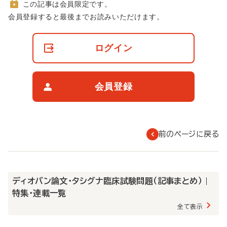
この記事は会員限定です。
非
会員登録すると最後までお読みいただけます。
会
員
の
ログイン
閲
覧
制
限
会員登録
に
つ
い
て
前のページに戻る
ディオバン論文・タシグナ臨床試験問題（記事まとめ） |
特集・連載一覧
全て表示