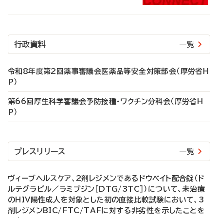
行政資料
一覧
令和8年度第2回薬事審議会医薬品等安全対策部会（厚労省H
P）
第66回厚生科学審議会予防接種・ワクチン分科会（厚労省H
P）
プレスリリース
一覧
ヴィーブヘルスケア、2剤レジメンであるドウベイト配合錠（ド
ルテグラビル／ラミブジン［DTG/3TC］）について、未治療
のHIV陽性成人を対象とした初の直接比較試験において、3
剤レジメンBIC/FTC/TAFに対する非劣性を示したことを