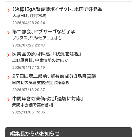
【決算】IgA腎症薬ボイザクト、米国で好発進
大塚HD、江村常務
2026/04/28 20:34
第二部会、ヒブサーゴなど了承
ブリヌスプリやヒアニュオも
2026/07/27 23:43
医薬品の原材料高、「状況を注視」
上野厚労相、中東情勢の対応で
2026/04/17 13:19
27日に第二部会、新有効成分3品目審議
国内初の気管支拡張症治療薬も
2026/07/13 20:37
中間年含む薬価改定「適切に対応」
衆院本会議で高市首相
2025/11/05 19:06
編集長からのお知らせ