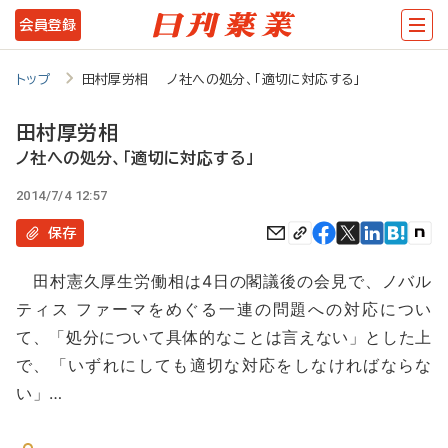
メ
会員登録
イ
ン
トップ
田村厚労相 ノ社への処分、「適切に対応する」
コ
田村厚労相
ン
ノ社への処分、「適切に対応する」
テ
2014/7/4 12:57
ン
保存
ツ
に
田村憲久厚生労働相は4日の閣議後の会見で、ノバル
移
ティス ファーマをめぐる一連の問題への対応につい
動
て、「処分について具体的なことは言えない」とした上
で、「いずれにしても適切な対応をしなければならな
い」…