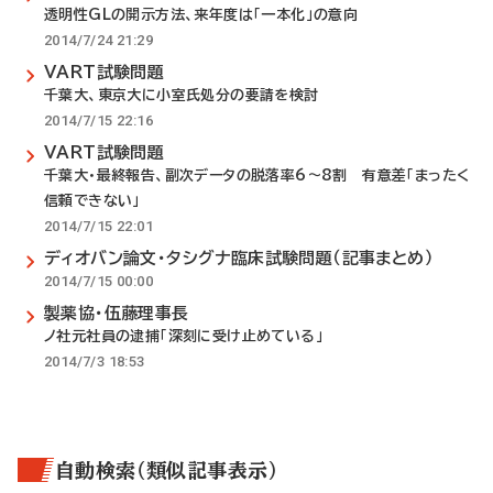
透明性GLの開示方法、来年度は「一本化」の意向
2014/7/24 21:29
VART試験問題
千葉大、東京大に小室氏処分の要請を検討
2014/7/15 22:16
VART試験問題
千葉大・最終報告、副次データの脱落率6～8割 有意差「まったく
信頼できない」
2014/7/15 22:01
ディオバン論文・タシグナ臨床試験問題（記事まとめ）
2014/7/15 00:00
製薬協・伍藤理事長
ノ社元社員の逮捕「深刻に受け止めている」
2014/7/3 18:53
自動検索（類似記事表示）