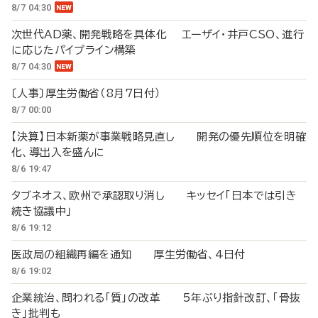
8/7 04:30
次世代AD薬、開発戦略を具体化 エーザイ・井戸CSO、進行
に応じたパイプライン構築
8/7 04:30
〔人事〕厚生労働省（8月7日付）
8/7 00:00
【決算】日本新薬が事業戦略見直し 開発の優先順位を明確
化、導出入を盛んに
8/6 19:47
タブネオス、欧州で承認取り消し キッセイ「日本では引き
続き協議中」
8/6 19:12
医政局の組織再編を通知 厚生労働省、4日付
8/6 19:02
企業統治、問われる「質」の改革 5年ぶり指針改訂、「骨抜
き」批判も