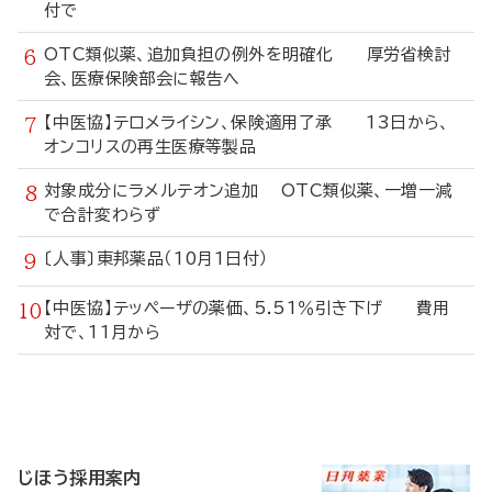
付で
OTC類似薬、追加負担の例外を明確化 厚労省検討
会、医療保険部会に報告へ
【中医協】テロメライシン、保険適用了承 13日から、
オンコリスの再生医療等製品
対象成分にラメルテオン追加 OTC類似薬、一増一減
で合計変わらず
〔人事〕東邦薬品（10月1日付）
【中医協】テッペーザの薬価、5.51％引き下げ 費用
対で、11月から
寄
稿
じほう採用案内