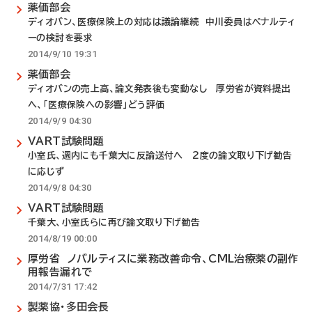
薬価部会
ディオバン、医療保険上の対応は議論継続 中川委員はペナルティ
ーの検討を要求
2014/9/10 19:31
薬価部会
ディオバンの売上高、論文発表後も変動なし 厚労省が資料提出
へ、「医療保険への影響」どう評価
2014/9/9 04:30
VART試験問題
小室氏、週内にも千葉大に反論送付へ 2度の論文取り下げ勧告
に応じず
2014/9/8 04:30
VART試験問題
千葉大、小室氏らに再び論文取り下げ勧告
2014/8/19 00:00
厚労省 ノバルティスに業務改善命令、CML治療薬の副作
用報告漏れで
2014/7/31 17:42
製薬協・多田会長