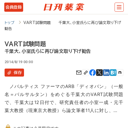
メ
会員登録
イ
ン
トップ
VART試験問題 千葉大、小室氏らに再び論文取り下げ
勧告
コ
ン
VART試験問題
テ
千葉大、小室氏らに再び論文取り下げ勧告
ン
2014/8/19 00:00
ツ
保存
に
ノバルティス ファーマのARB「ディオバン」（一般
移
名＝バルサルタン）をめぐる千葉大のVART試験問題
動
で、千葉大は12日付で、研究責任者の小室一成・元千
葉大教授（現東京大教授）ら論文筆者11人に対し、…