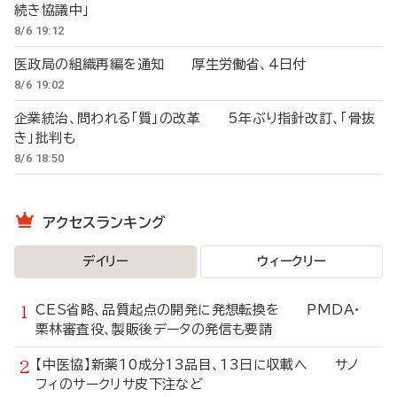
続き協議中」
8/6 19:12
医政局の組織再編を通知 厚生労働省、4日付
8/6 19:02
企業統治、問われる「質」の改革 5年ぶり指針改訂、「骨抜
き」批判も
8/6 18:50
アクセスランキング
デイリー
ウィークリー
CES省略、品質起点の開発に発想転換を PMDA・
栗林審査役、製販後データの発信も要請
【中医協】新薬10成分13品目、13日に収載へ サノ
フィのサークリサ皮下注など