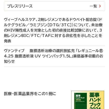
プレスリリース
一覧
ヴィーブヘルスケア、2剤レジメンであるドウベイト配合錠（ド
ルテグラビル／ラミブジン［DTG/3TC］）について、未治療
のHIV陽性成人を対象とした初の直接比較試験において、3
剤レジメンBIC/FTC/TAFに対する非劣性を示したことを
発表
ヴァンティブ 腹膜透析治療の選択肢拡充 「レギュニール®
4.25 腹膜透析液 UV ツインバッグ1.5L」薬価基準収載のお
知らせ
P
R
医療・医薬品業界をこの1冊に