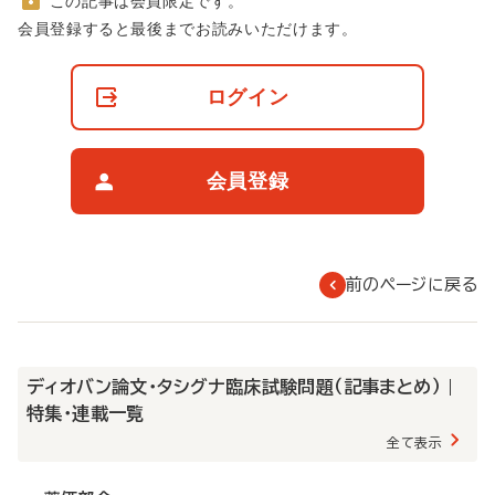
この記事は会員限定です。
非
会員登録すると最後までお読みいただけます。
会
員
の
ログイン
閲
覧
制
限
会員登録
に
つ
い
て
前のページに戻る
ディオバン論文・タシグナ臨床試験問題（記事まとめ） |
特集・連載一覧
全て表示