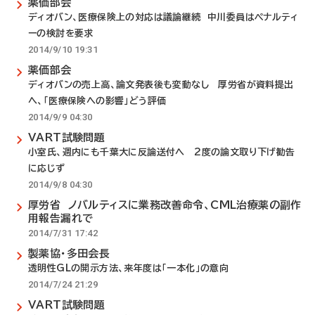
薬価部会
ディオバン、医療保険上の対応は議論継続 中川委員はペナルティ
ーの検討を要求
2014/9/10 19:31
薬価部会
ディオバンの売上高、論文発表後も変動なし 厚労省が資料提出
へ、「医療保険への影響」どう評価
2014/9/9 04:30
VART試験問題
小室氏、週内にも千葉大に反論送付へ 2度の論文取り下げ勧告
に応じず
2014/9/8 04:30
厚労省 ノバルティスに業務改善命令、CML治療薬の副作
用報告漏れで
2014/7/31 17:42
製薬協・多田会長
透明性GLの開示方法、来年度は「一本化」の意向
2014/7/24 21:29
VART試験問題