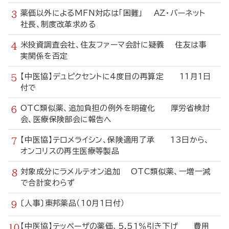
薬価以外によるMFN対応は「困難」 AZ・バーネット
社長、制度改革求める
米投資調査会社、住友ファーマ会計に疑義 住友は事
実関係を否定
【中医協】デュピクセントに4度目の再算定 11月1日
付で
OTC類似薬、追加負担の例外を明確化 厚労省検討
会、医療保険部会に報告へ
【中医協】テロメライシン、保険適用了承 13日から、
オンコリスの再生医療等製品
対象成分にラメルテオン追加 OTC類似薬、一増一減
で合計変わらず
〔人事〕東邦薬品（10月1日付）
【中医協】テッペーザの薬価、5.51％引き下げ 費用