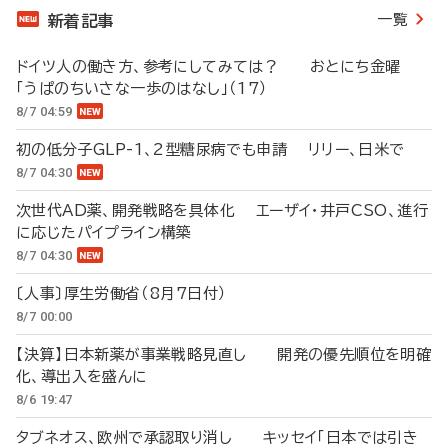
一覧
新着記事
ドイツ人の働き方、参考にしてみては？ おとにち金曜
「うぱのちいさな一歩のはなし」（17）
8/7 04:59
初の低分子GLP-1、2型糖尿病でも申請 リリー、日米で
8/7 04:30
次世代AD薬、開発戦略を具体化 エーザイ・井戸CSO、進行
に応じたパイプライン構築
8/7 04:30
〔人事〕厚生労働省（8月7日付）
8/7 00:00
【決算】日本新薬が事業戦略見直し 開発の優先順位を明確
化、導出入を盛んに
8/6 19:47
タブネオス、欧州で承認取り消し キッセイ「日本では引き