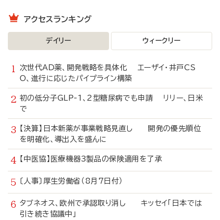
アクセスランキング
デイリー
ウィークリー
次世代AD薬、開発戦略を具体化 エーザイ・井戸CS
O、進行に応じたパイプライン構築
初の低分子GLP-1、2型糖尿病でも申請 リリー、日米
で
【決算】日本新薬が事業戦略見直し 開発の優先順位
を明確化、導出入を盛んに
【中医協】医療機器3製品の保険適用を了承
〔人事〕厚生労働省（8月7日付）
タブネオス、欧州で承認取り消し キッセイ「日本では
引き続き協議中」