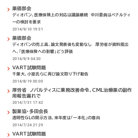
薬価部会
ディオバン、医療保険上の対応は議論継続 中川委員はペナルティ
ーの検討を要求
2014/9/10 19:31
薬価部会
ディオバンの売上高、論文発表後も変動なし 厚労省が資料提出
へ、「医療保険への影響」どう評価
2014/9/9 04:30
VART試験問題
千葉大、小室氏らに再び論文取り下げ勧告
2014/8/19 00:00
厚労省 ノバルティスに業務改善命令、CML治療薬の副作
用報告漏れで
2014/7/31 17:42
製薬協・多田会長
透明性GLの開示方法、来年度は「一本化」の意向
2014/7/24 21:29
VART試験問題