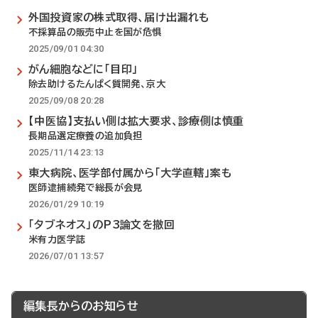
外国投資家の株式取得、届け出漏れも
不採算品の販売中止を国が危惧
2025/09/01 04:30
がん細胞などに「目印」
除去助けるたんぱく質開発、京大
2025/09/08 20:28
【中医協】支払い側は拡大要求、診療側は慎重
長期品選定療養の追加負担
2025/11/14 23:13
東大病院、医学部付属から「大学直轄」案も
医師逮捕続発で総長が会見
2026/01/29 10:19
「タブネオス」のP3論文を撤回
米有力医学誌
2026/07/01 13:57
編集長からのお知らせ