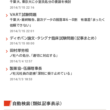
千葉大、東京大に小室氏処分の要請を検討
2014/7/15 22:16
VART試験問題
千葉大・最終報告、副次データの脱落率6～8割 有意差「まったく
信頼できない」
2014/7/15 22:01
ディオバン論文・タシグナ臨床試験問題（記事まとめ）
2014/7/15 00:00
田村厚労相
ノ社への処分、「適切に対応する」
2014/7/4 12:57
製薬協・伍藤理事長
ノ社元社員の逮捕「深刻に受け止めている」
2014/7/3 18:53
自動検索（類似記事表示）