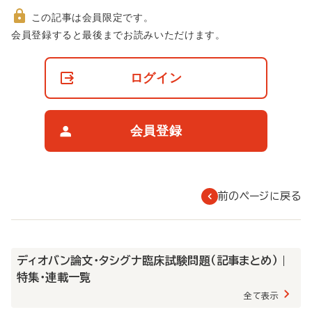
この記事は会員限定です。
非
会員登録すると最後までお読みいただけます。
会
員
の
ログイン
閲
覧
制
限
会員登録
に
つ
い
て
前のページに戻る
ディオバン論文・タシグナ臨床試験問題（記事まとめ） |
特集・連載一覧
全て表示