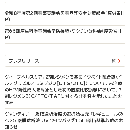
令和8年度第2回薬事審議会医薬品等安全対策部会（厚労省H
P）
第66回厚生科学審議会予防接種・ワクチン分科会（厚労省H
P）
プレスリリース
一覧
ヴィーブヘルスケア、2剤レジメンであるドウベイト配合錠（ド
ルテグラビル／ラミブジン［DTG/3TC］）について、未治療
のHIV陽性成人を対象とした初の直接比較試験において、3
剤レジメンBIC/FTC/TAFに対する非劣性を示したことを
発表
ヴァンティブ 腹膜透析治療の選択肢拡充 「レギュニール®
4.25 腹膜透析液 UV ツインバッグ1.5L」薬価基準収載のお
知らせ