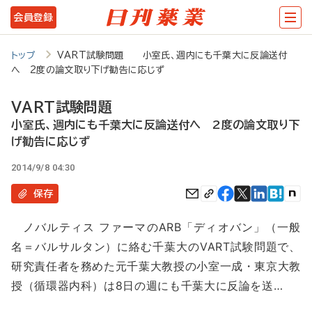
メ
会員登録
イ
ン
トップ
VART試験問題 小室氏、週内にも千葉大に反論送付
へ 2度の論文取り下げ勧告に応じず
コ
ン
VART試験問題
テ
小室氏、週内にも千葉大に反論送付へ 2度の論文取り下
げ勧告に応じず
ン
ツ
2014/9/8 04:30
に
保存
移
ノバルティス ファーマのARB「ディオバン」（一般
動
名＝バルサルタン）に絡む千葉大のVART試験問題で、
研究責任者を務めた元千葉大教授の小室一成・東京大教
授（循環器内科）は8日の週にも千葉大に反論を送…