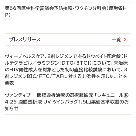
第66回厚生科学審議会予防接種・ワクチン分科会（厚労省H
P）
プレスリリース
一覧
ヴィーブヘルスケア、2剤レジメンであるドウベイト配合錠（ド
ルテグラビル／ラミブジン［DTG/3TC］）について、未治療
のHIV陽性成人を対象とした初の直接比較試験において、3
剤レジメンBIC/FTC/TAFに対する非劣性を示したことを
発表
ヴァンティブ 腹膜透析治療の選択肢拡充 「レギュニール®
4.25 腹膜透析液 UV ツインバッグ1.5L」薬価基準収載のお
知らせ
P