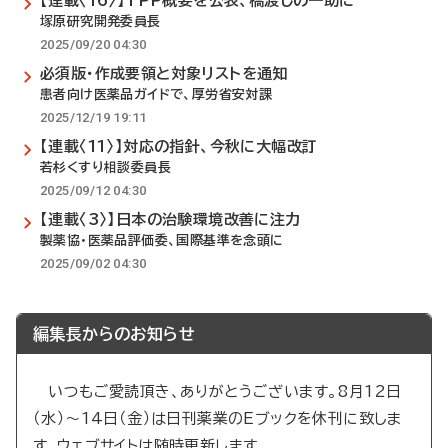
【連載〈16〉】TPP概要を公表、橋渡しの一助に
塚原研究開発委員長
2025/09/20 04:30
必須版・作成要領と対象リストを通知
患者向け医薬品ガイドで、厚労省安対課
2025/12/19 19:11
【連載〈11〉】対応の指針、今秋に大幅改訂
若杉くすり相談委員長
2025/09/12 04:30
【連載〈3〉】日本の治験環境改善に注力
製薬協・医薬品評価委、国際基準を念頭に
2025/09/02 04:30
編集長からのお知らせ
いつもご愛読頂き、ありがとうございます。8月12日
（水）～14日（金）は日刊薬業のEブックを休刊に致しま
す。ウェブサイトは随時更新します。