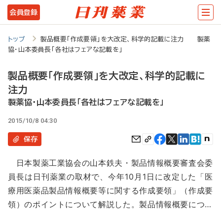
メ
会員登録
イ
ン
トップ
製品概要「作成要領」を大改定、科学的記載に注力 製薬
協・山本委員長「各社はフェアな記載を」
コ
ン
製品概要「作成要領」を大改定、科学的記載に
テ
注力
ン
製薬協・山本委員長「各社はフェアな記載を」
ツ
2015/10/8 04:30
に
保存
移
日本製薬工業協会の山本鉄夫・製品情報概要審査会委
動
員長は日刊薬業の取材で、今年10月1日に改定した「医
療用医薬品製品情報概要等に関する作成要領」（作成要
領）のポイントについて解説した。製品情報概要につ…