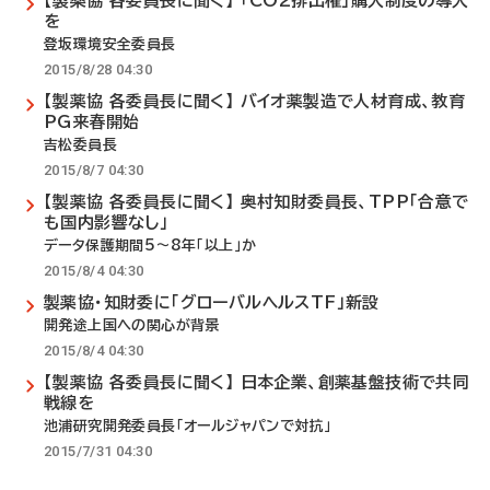
【製薬協 各委員長に聞く】 「CO2排出権」購入制度の導入
を
登坂環境安全委員長
2015/8/28 04:30
【製薬協 各委員長に聞く】 バイオ薬製造で人材育成、教育
PG来春開始
吉松委員長
2015/8/7 04:30
【製薬協 各委員長に聞く】 奥村知財委員長、TPP「合意で
も国内影響なし」
データ保護期間5～8年「以上」か
2015/8/4 04:30
製薬協・知財委に「グローバルヘルスTF」新設
開発途上国への関心が背景
2015/8/4 04:30
【製薬協 各委員長に聞く】 日本企業、創薬基盤技術で共同
戦線を
池浦研究開発委員長「オールジャパンで対抗」
2015/7/31 04:30