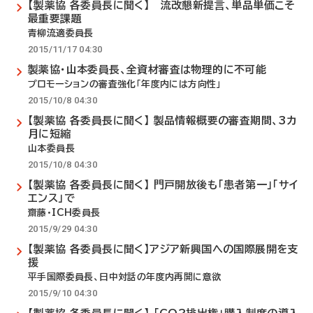
【製薬協 各委員長に聞く】 流改懇新提言、単品単価こそ
最重要課題
青柳流適委員長
2015/11/17 04:30
製薬協・山本委員長、全資材審査は物理的に不可能
プロモーションの審査強化「年度内には方向性」
2015/10/8 04:30
【製薬協 各委員長に聞く】 製品情報概要の審査期間、3カ
月に短縮
山本委員長
2015/10/8 04:30
【製薬協 各委員長に聞く】 門戸開放後も「患者第一」「サイ
エンス」で
齋藤・ICH委員長
2015/9/29 04:30
【製薬協 各委員長に聞く】アジア新興国への国際展開を支
援
平手国際委員長、日中対話の年度内再開に意欲
2015/9/10 04:30