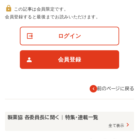
この記事は会員限定です。
非
会員登録すると最後までお読みいただけます。
会
員
の
ログイン
閲
覧
制
限
会員登録
に
つ
い
て
前のページに戻る
製薬協 各委員長に聞く | 特集・連載一覧
全て表示