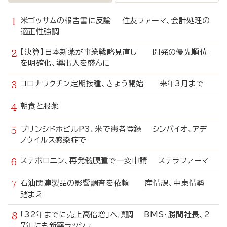
米ゴッサムの報告書に反論 住友ファーマ、会計処理の
適正性強調
【決算】日本新薬が事業戦略見直し 開発の優先順位
を明確化、導出入を盛んに
コロナワクチン定期接種、きょう開始 来年3月まで
朝食と服薬
ブリンシドホビルP3、米で患者登録 シンバイオ、アデ
ノウイルス感染症で
ステボロニン、再発髄膜腫で一変申請 ステラファーマ
石油関連製品の影響調査を依頼 産情課、中東情勢
踏まえ
「32年までに売上高倍増」へ順調 BMS・勝間社長、2
7年にも新薬ラッシュ