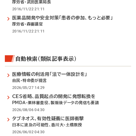
厚労省・武田医薬局長
2016/11/22 21:11
医薬品開発や安全対策「患者の参加、もっと必要」
厚労省・森審議官
2016/11/22 21:11
自動検索（類似記事表示）
医療情報の利活用「法で一体設計を」
自民・特命委が提言
2026/05/27 14:29
CES省略、品質起点の開発に発想転換を
PMDA・栗林審査役、製販後データの発信も要請
2026/08/06 04:30
タブネオス、有効性疑義に医師衝撃
日本に波及の可能性、香川大・土橋教授
2026/06/02 04:30