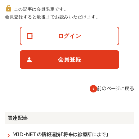
この記事は会員限定です。
非
会員登録すると最後までお読みいただけます。
会
員
の
ログイン
閲
覧
制
限
会員登録
に
つ
い
て
前のページに戻る
関連記事
MID-NETの情報連携「将来は診療所にまで」