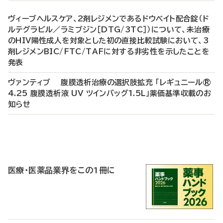
ヴィーブヘルスケア、2剤レジメンであるドウベイト配合錠（ド
ルテグラビル／ラミブジン［DTG/3TC］）について、未治療
のHIV陽性成人を対象とした初の直接比較試験において、3
剤レジメンBIC/FTC/TAFに対する非劣性を示したことを
発表
ヴァンティブ 腹膜透析治療の選択肢拡充 「レギュニール®
4.25 腹膜透析液 UV ツインバッグ1.5L」薬価基準収載のお
知らせ
P
R
医療・医薬品業界をこの1冊に