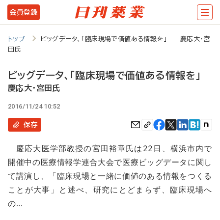
メ
会員登録
イ
ン
トップ
ビッグデータ、「臨床現場で価値ある情報を」 慶応大・宮
田氏
コ
ン
ビッグデータ、「臨床現場で価値ある情報を」
テ
慶応大・宮田氏
ン
2016/11/24 10:52
ツ
保存
に
慶応大医学部教授の宮田裕章氏は22日、横浜市内で
移
開催中の医療情報学連合大会で医療ビッグデータに関し
動
て講演し、「臨床現場と一緒に価値のある情報をつくる
ことが大事」と述べ、研究にとどまらず、臨床現場へ
の…