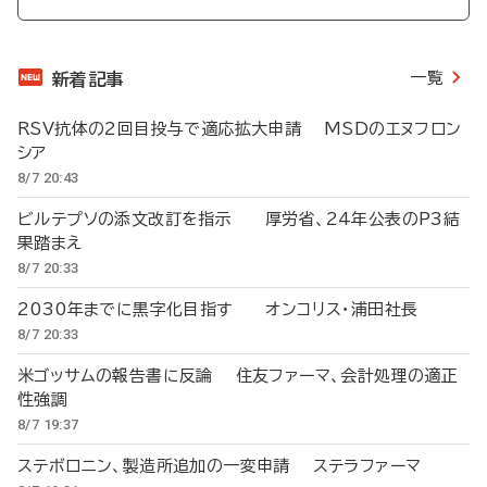
一覧
新着記事
RSV抗体の2回目投与で適応拡大申請 MSDのエヌフロン
シア
8/7 20:43
ビルテプソの添文改訂を指示 厚労省、24年公表のP3結
果踏まえ
8/7 20:33
2030年までに黒字化目指す オンコリス・浦田社長
8/7 20:33
米ゴッサムの報告書に反論 住友ファーマ、会計処理の適正
性強調
8/7 19:37
ステボロニン、製造所追加の一変申請 ステラファーマ