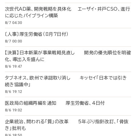
次世代AD薬、開発戦略を具体化 エーザイ・井戸CSO、進行
に応じたパイプライン構築
8/7 04:30
〔人事〕厚生労働省（8月7日付）
8/7 00:00
【決算】日本新薬が事業戦略見直し 開発の優先順位を明確
化、導出入を盛んに
8/6 19:47
タブネオス、欧州で承認取り消し キッセイ「日本では引き
続き協議中」
8/6 19:12
医政局の組織再編を通知 厚生労働省、4日付
8/6 19:02
企業統治、問われる「質」の改革 5年ぶり指針改訂、「骨抜
き」批判も
8/6 18:50