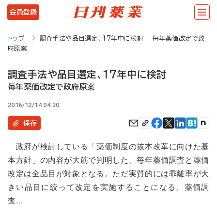
メ
会員登録
イ
ン
トップ
調査手法や品目選定、17年中に検討 毎年薬価改定で政
府原案
コ
ン
調査手法や品目選定、17年中に検討
テ
毎年薬価改定で政府原案
ン
2016/12/14 04:30
ツ
保存
に
政府が検討している「薬価制度の抜本改革に向けた基
移
本方針」の内容が大筋で判明した。毎年薬価調査と薬価
動
改定は全品目が対象となる。ただ実質的には乖離率が大
きい品目に絞って改定を実施することになる。薬価調
査…