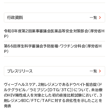
行政資料
一覧
令和8年度第2回薬事審議会医薬品等安全対策部会（厚労省H
P）
第66回厚生科学審議会予防接種・ワクチン分科会（厚労省H
P）
プレスリリース
一覧
ヴィーブヘルスケア、2剤レジメンであるドウベイト配合錠（ド
ルテグラビル／ラミブジン［DTG/3TC］）について、未治療
のHIV陽性成人を対象とした初の直接比較試験において、3
剤レジメンBIC/FTC/TAFに対する非劣性を示したことを
発表