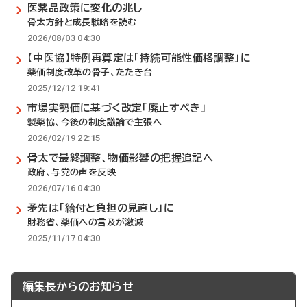
医薬品政策に変化の兆し
骨太方針と成長戦略を読む
2026/08/03 04:30
【中医協】特例再算定は「持続可能性価格調整」に
薬価制度改革の骨子、たたき台
2025/12/12 19:41
市場実勢価に基づく改定「廃止すべき」
製薬協、今後の制度議論で主張へ
2026/02/19 22:15
骨太で最終調整、物価影響の把握追記へ
政府、与党の声を反映
2026/07/16 04:30
矛先は「給付と負担の見直し」に
財務省、薬価への言及が激減
2025/11/17 04:30
編集長からのお知らせ