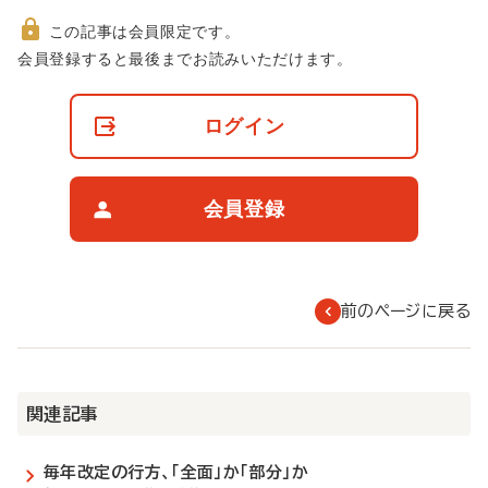
この記事は会員限定です。
非
会員登録すると最後までお読みいただけます。
会
員
の
ログイン
閲
覧
制
限
会員登録
に
つ
い
て
前のページに戻る
関連記事
毎年改定の行方、「全面」か「部分」か