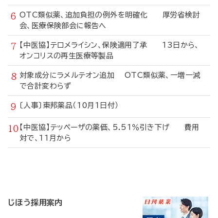
OTC類似薬、追加負担の例外を明確化 厚労省検討
会、医療保険部会に報告へ
【中医協】テロメライシン、保険適用了承 13日から、
オンコリスの再生医療等製品
対象成分にラメルテオン追加 OTC類似薬、一増一減
で合計変わらず
〔人事〕東邦薬品（10月1日付）
【中医協】テッペーザの薬価、5.51％引き下げ 費用
対で、11月から
寄
稿
じほう採用案内