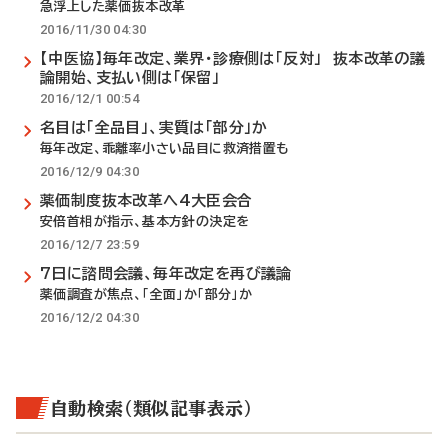
急浮上した薬価抜本改革
2016/11/30 04:30
【中医協】毎年改定、業界・診療側は「反対」 抜本改革の議
論開始、支払い側は「保留」
2016/12/1 00:54
名目は「全品目」、実質は「部分」か
毎年改定、乖離率小さい品目に救済措置も
2016/12/9 04:30
薬価制度抜本改革へ4大臣会合
安倍首相が指示、基本方針の決定を
2016/12/7 23:59
7日に諮問会議、毎年改定を再び議論
薬価調査が焦点、「全面」か「部分」か
2016/12/2 04:30
自動検索（類似記事表示）