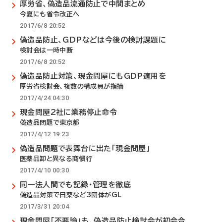
厚労省、偽造品流通防止で中間まとめ
今夏にも省令改正へ
2017/6/8 20:52
偽造品防止、GDPなどは今後の検討課題に
検討会は一時中断
2017/6/8 20:52
偽造品防止対策、現金問屋にもGDP適用を
厚労省検討会、複数の構成員が指摘
2017/4/24 04:30
現金問屋2社に業務停止命令
偽造品問題で東京都
2017/4/12 19:23
偽造品問題で表舞台に出た「現金問屋」
医薬品卸と異なる商慣行
2017/4/10 00:30
同一法人間でも記録・管理を徹底
偽造品対策で日薬など3団体がGL
2017/3/31 20:04
現金問屋「不要論」も、偽造品防止検討会が初会合