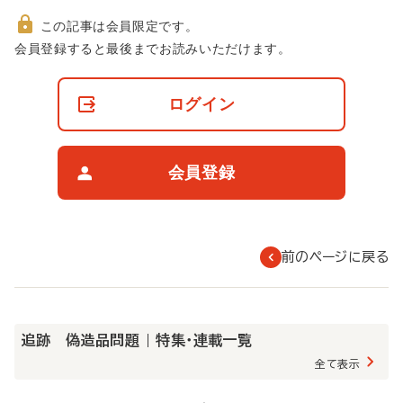
この記事は会員限定です。
非
会員登録すると最後までお読みいただけます。
会
員
の
ログイン
閲
覧
制
限
会員登録
に
つ
い
て
前のページに戻る
追跡 偽造品問題 | 特集・連載一覧
全て表示