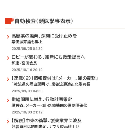
自動検索（類似記事表示）
高額薬の廃棄、深刻に受け止めを
薬価減算論も浮上
2025/08/25 04:30
ロビーが変わる、維新にも政策提言へ
卸連・宮田会長
2025/10/16 20:10
【連載〈2〉】情報提供は「メーカー、卸の責務」
1社流通の理由説明で、熊谷流通適正化委員長
2025/09/01 04:30
供給問題に備え、行動計画策定
厚労省、メーカー・卸・医療機関の役割明確化
2025/10/03 21:12
【解説】中東の衝撃、製薬業界に波及
包装資材は納期未定、ナフサ製品値上げ