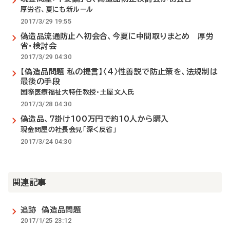
厚労省、夏にも新ルール
2017/3/29 19:55
偽造品流通防止へ初会合、今夏に中間取りまとめ 厚労
省・検討会
2017/3/29 04:30
【偽造品問題 私の提言】〈4〉性善説で防止策を、法規制は
最後の手段
国際医療福祉大特任教授・土屋文人氏
2017/3/28 04:30
偽造品、7掛け100万円で約10人から購入
現金問屋の社長会見「深く反省」
2017/3/24 04:30
関連記事
追跡 偽造品問題
2017/1/25 23:12