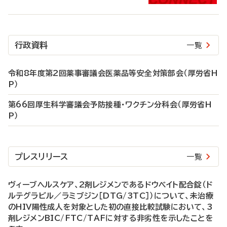
行政資料
一覧
令和8年度第2回薬事審議会医薬品等安全対策部会（厚労省H
P）
第66回厚生科学審議会予防接種・ワクチン分科会（厚労省H
P）
プレスリリース
一覧
ヴィーブヘルスケア、2剤レジメンであるドウベイト配合錠（ド
ルテグラビル／ラミブジン［DTG/3TC］）について、未治療
のHIV陽性成人を対象とした初の直接比較試験において、3
剤レジメンBIC/FTC/TAFに対する非劣性を示したことを