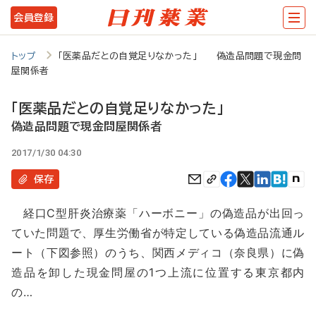
メ
会員登録
イ
ン
トップ
「医薬品だとの自覚足りなかった」 偽造品問題で現金問
屋関係者
コ
ン
「医薬品だとの自覚足りなかった」
テ
偽造品問題で現金問屋関係者
ン
2017/1/30 04:30
ツ
保存
に
経口C型肝炎治療薬「ハーボニー」の偽造品が出回っ
移
ていた問題で、厚生労働省が特定している偽造品流通ル
動
ート（下図参照）のうち、関西メディコ（奈良県）に偽
造品を卸した現金問屋の1つ上流に位置する東京都内
の…