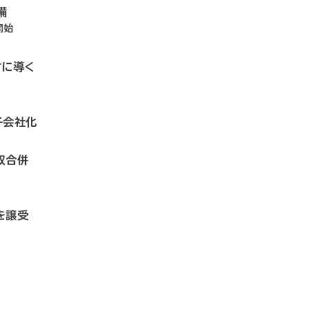
備
開始
方に導く
子会社化
収合併
を譲受