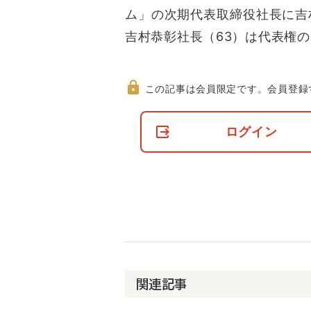
ム」の次期代表取締役社長に吉
吉村恭彰社長（63）は代表権
この記事は会員限定です。
会員登録
非
会
ログイン
員
の
閲
覧
制
限
に
つ
い
て
関連記事