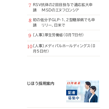
RSV抗体の2回目投与で適応拡大申
請 MSDのエヌフロンシア
初の低分子GLP-1、2型糖尿病でも申
請 リリー、日米で
〔人事〕厚生労働省（8月7日付）
〔人事〕メディパルホールディングス（8
月5日付）
寄
稿
じほう採用案内