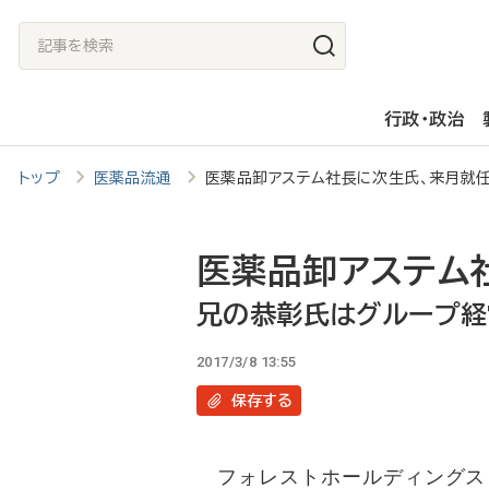
メ
記
イ
事
ン
を
行政・政治
コ
検
ン
索
トップ
医薬品流通
医薬品卸アステム社長に次生氏、来月
テ
ン
ツ
医薬品卸アステム
に
兄の恭彰氏はグループ経
移
2017/3/8 13:55
動
保存
する
フォレストホールディングス（