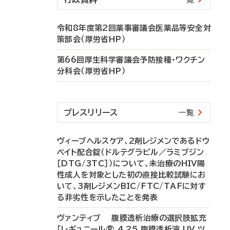
令和8年度第2回薬事審議会医薬品等安全対
策部会（厚労省HP）
第66回厚生科学審議会予防接種・ワクチン
分科会（厚労省HP）
プレスリリース
一覧
ヴィーブヘルスケア、2剤レジメンであるドウ
ベイト配合錠（ドルテグラビル／ラミブジン
［DTG/3TC］）について、未治療のHIV陽
性成人を対象とした初の直接比較試験にお
いて、3剤レジメンBIC/FTC/TAFに対す
る非劣性を示したことを発表
ヴァンティブ 腹膜透析治療の選択肢拡充
「レギュニール® 4.25 腹膜透析液 UV ツ