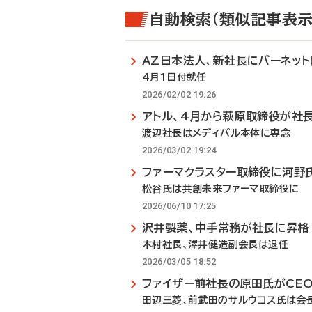
自動検索（類似記事表示
AZ日本法人、新社長にバーネット
4月1日付就任
2026/02/02 19:26
アトル、4月から萩原取締役が社
渡辺社長はメディパル本体に専念
2026/03/02 19:24
ファーマクラスター取締役に河野
松谷氏は共創未来ファーマ取締役に
2026/06/10 17:25
沢井製薬、中手常務が社長に昇格
木村社長、澤井健造副会長は退任
2026/03/05 18:52
ファイザー前社長の原田氏がCE
田辺三菱、前武田のサルウコス氏は会