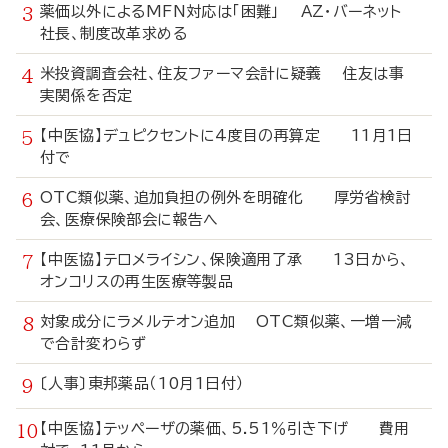
薬価以外によるMFN対応は「困難」 AZ・バーネット
社長、制度改革求める
米投資調査会社、住友ファーマ会計に疑義 住友は事
実関係を否定
【中医協】デュピクセントに4度目の再算定 11月1日
付で
OTC類似薬、追加負担の例外を明確化 厚労省検討
会、医療保険部会に報告へ
【中医協】テロメライシン、保険適用了承 13日から、
オンコリスの再生医療等製品
対象成分にラメルテオン追加 OTC類似薬、一増一減
で合計変わらず
〔人事〕東邦薬品（10月1日付）
【中医協】テッペーザの薬価、5.51％引き下げ 費用