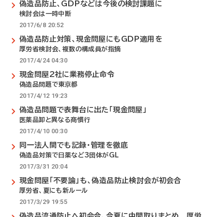
偽造品防止、GDPなどは今後の検討課題に
検討会は一時中断
2017/6/8 20:52
偽造品防止対策、現金問屋にもGDP適用を
厚労省検討会、複数の構成員が指摘
2017/4/24 04:30
現金問屋2社に業務停止命令
偽造品問題で東京都
2017/4/12 19:23
偽造品問題で表舞台に出た「現金問屋」
医薬品卸と異なる商慣行
2017/4/10 00:30
同一法人間でも記録・管理を徹底
偽造品対策で日薬など3団体がGL
2017/3/31 20:04
現金問屋「不要論」も、偽造品防止検討会が初会合
厚労省、夏にも新ルール
2017/3/29 19:55
偽造品流通防止へ初会合、今夏に中間取りまとめ 厚労