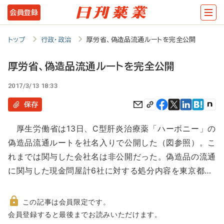
メ
会員登録
イ
ン
トップ
行政・政治
厚労省、偽造品流通ルートを完全公開
コ
厚労省、偽造品流通ルートを完全公開
ン
2017/3/13 18:33
テ
ン
保存
ツ
厚生労働省は13日、C型肝炎治療薬「ハーボニー」の
に
偽造品流通ルートを社名入りで公開した（図参照）。こ
移
れまでは関与した会社名は非公開だった。偽造品の流通
動
に関与した現金問屋計6社に対する処分内容を東京都…
この記事は会員限定です。
非
会員登録すると最後までお読みいただけます。
会