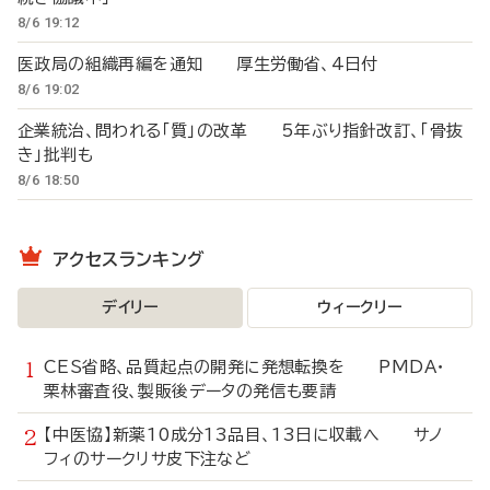
8/6 19:12
医政局の組織再編を通知 厚生労働省、4日付
8/6 19:02
企業統治、問われる「質」の改革 5年ぶり指針改訂、「骨抜
き」批判も
8/6 18:50
アクセスランキング
デイリー
ウィークリー
CES省略、品質起点の開発に発想転換を PMDA・
栗林審査役、製販後データの発信も要請
【中医協】新薬10成分13品目、13日に収載へ サノ
フィのサークリサ皮下注など