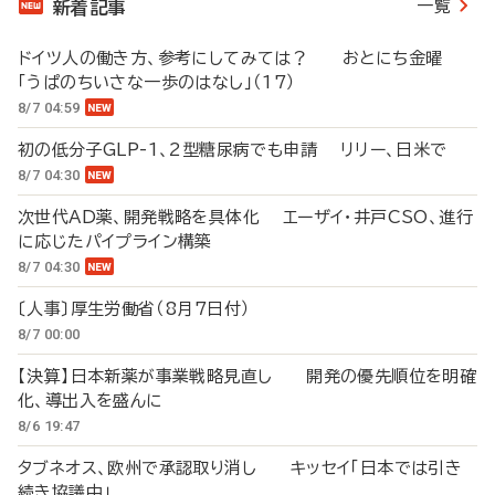
一覧
新着記事
ドイツ人の働き方、参考にしてみては？ おとにち金曜
「うぱのちいさな一歩のはなし」（17）
8/7 04:59
初の低分子GLP-1、2型糖尿病でも申請 リリー、日米で
8/7 04:30
次世代AD薬、開発戦略を具体化 エーザイ・井戸CSO、進行
に応じたパイプライン構築
8/7 04:30
〔人事〕厚生労働省（8月7日付）
8/7 00:00
【決算】日本新薬が事業戦略見直し 開発の優先順位を明確
化、導出入を盛んに
8/6 19:47
タブネオス、欧州で承認取り消し キッセイ「日本では引き
続き協議中」