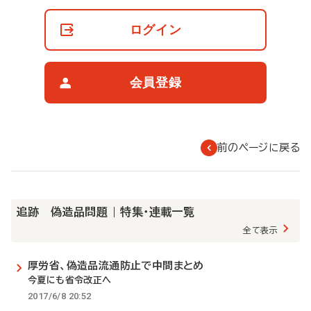
員
の
ログイン
閲
覧
制
限
会員登録
に
つ
い
て
前のページに戻る
追跡 偽造品問題 | 特集・連載一覧
全て表示
厚労省、偽造品流通防止で中間まとめ
今夏にも省令改正へ
2017/6/8 20:52