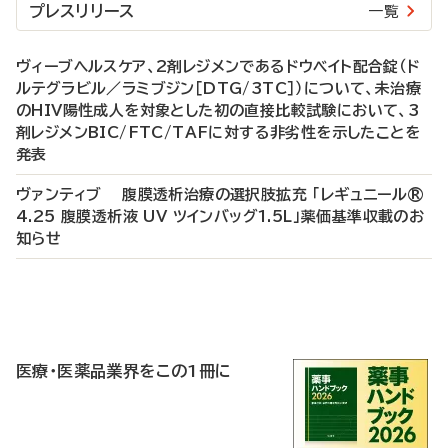
プレスリリース
一覧
ヴィーブヘルスケア、2剤レジメンであるドウベイト配合錠（ド
ルテグラビル／ラミブジン［DTG/3TC］）について、未治療
のHIV陽性成人を対象とした初の直接比較試験において、3
剤レジメンBIC/FTC/TAFに対する非劣性を示したことを
発表
ヴァンティブ 腹膜透析治療の選択肢拡充 「レギュニール®
4.25 腹膜透析液 UV ツインバッグ1.5L」薬価基準収載のお
知らせ
P
R
医療・医薬品業界をこの1冊に