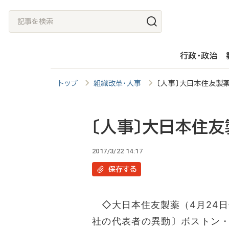
メ
記
イ
事
ン
を
行政・政治
コ
検
ン
索
トップ
組織改革・人事
〔人事〕大日本住友製薬
テ
ン
ツ
〔人事〕大日本住友
に
2017/3/22 14:17
移
保存
する
動
◇大日本住友製薬（4月24日
社の代表者の異動〕ボストン・バイオメ