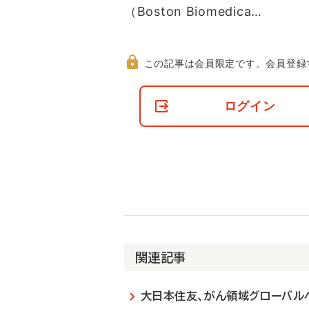
（Boston Biomedica…
この記事は会員限定です。
会員登録
非
会
ログイン
員
の
閲
覧
制
限
に
つ
い
て
関連記事
大日本住友、がん領域グローバル