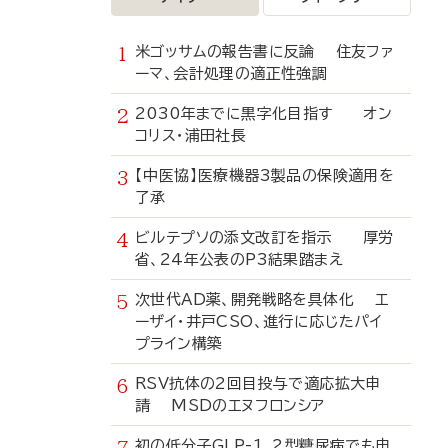
米ゴッサムの報告書に反論 住友ファ
ーマ、会計処理の適正性強調
2030年までに黒字化目指す オン
コリス・浦田社長
【中医協】医療機器3製品の保険適用を
了承
ビルテプソの添文改訂を指示 厚労
省、24年公表のP3結果踏まえ
次世代AD薬、開発戦略を具体化 エ
ーザイ・井戸CSO、進行に応じたパイ
プライン構築
RSV抗体の2回目投与で適応拡大申
請 MSDのエヌフロンシア
初の低分子GLP-1、2型糖尿病でも申