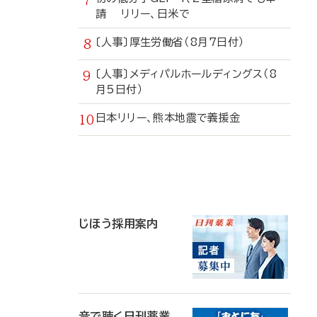
請 リリー、日米で
〔人事〕厚生労働省（8月7日付）
〔人事〕メディパルホールディングス（8
月5日付）
日本リリー、熊本地震で義援金
寄
稿
じほう採用案内
音で聴く日刊薬業