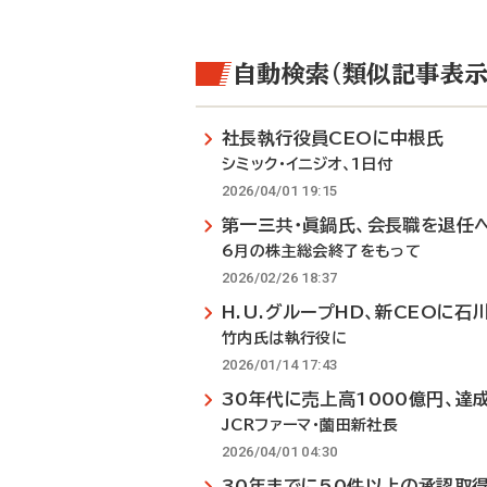
自動検索（類似記事表示
社長執行役員CEOに中根氏
シミック・イニジオ、1日付
2026/04/01 19:15
第一三共・眞鍋氏、会長職を退任
6月の株主総会終了をもって
2026/02/26 18:37
H.U.グループHD、新CEOに石
竹内氏は執行役に
2026/01/14 17:43
30年代に売上高1000億円、達
JCRファーマ・薗田新社長
2026/04/01 04:30
30年までに50件以上の承認取