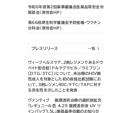
令和8年度第2回薬事審議会医薬品等安全対
策部会（厚労省HP）
第66回厚生科学審議会予防接種・ワクチン
分科会（厚労省HP）
プレスリリース
一覧
ヴィーブヘルスケア、2剤レジメンであるドウ
ベイト配合錠（ドルテグラビル／ラミブジン
［DTG/3TC］）について、未治療のHIV陽
性成人を対象とした初の直接比較試験にお
いて、3剤レジメンBIC/FTC/TAFに対す
る非劣性を示したことを発表
ヴァンティブ 腹膜透析治療の選択肢拡充
「レギュニール® 4.25 腹膜透析液 UV ツ
インバッグ1.5L」薬価基準収載のお知らせ